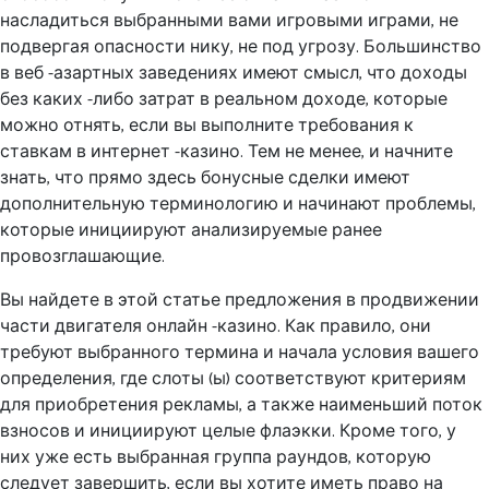
насладиться выбранными вами игровыми играми, не
подвергая опасности нику, не под угрозу. Большинство
в веб -азартных заведениях имеют смысл, что доходы
без каких -либо затрат в реальном доходе, которые
можно отнять, если вы выполните требования к
ставкам в интернет -казино. Тем не менее, и начните
знать, что прямо здесь бонусные сделки имеют
дополнительную терминологию и начинают проблемы,
которые инициируют анализируемые ранее
провозглашающие.
Вы найдете в этой статье предложения в продвижении
части двигателя онлайн -казино. Как правило, они
требуют выбранного термина и начала условия вашего
определения, где слоты (ы) соответствуют критериям
для приобретения рекламы, а также наименьший поток
взносов и инициируют целые флаэкки. Кроме того, у
них уже есть выбранная группа раундов, которую
следует завершить, если вы хотите иметь право на