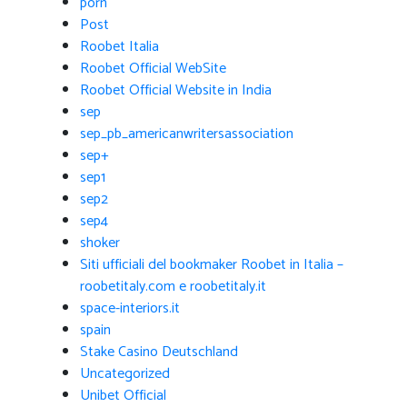
porn
Post
Roobet Italia
Roobet Official WebSite
Roobet Official Website in India
sep
sep_pb_americanwritersassociation
sep+
sep1
sep2
sep4
shoker
Siti ufficiali del bookmaker Roobet in Italia –
roobetitaly.com e roobetitaly.it
space-interiors.it
spain
Stake Casino Deutschland
Uncategorized
Unibet Official