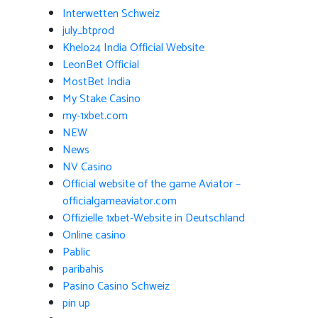
Interwetten Schweiz
july_btprod
Khelo24 India Official Website
LeonBet Official
MostBet India
My Stake Casino
my-1xbet.com
NEW
News
NV Casino
Official website of the game Aviator –
officialgameaviator.com
Offizielle 1xbet-Website in Deutschland
Online casino
Pablic
paribahis
Pasino Casino Schweiz
pin up