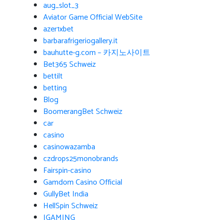
aug_slot_3
Aviator Game Official WebSite
azer1xbet
barbarafrigeriogallery.it
bauhutte-g.com – 카지노사이트
Bet365 Schweiz
bettilt
betting
Blog
BoomerangBet Schweiz
car
casino
casinowazamba
czdrops25monobrands
Fairspin-casino
Gamdom Casino Official
GullyBet India
HellSpin Schweiz
IGAMING