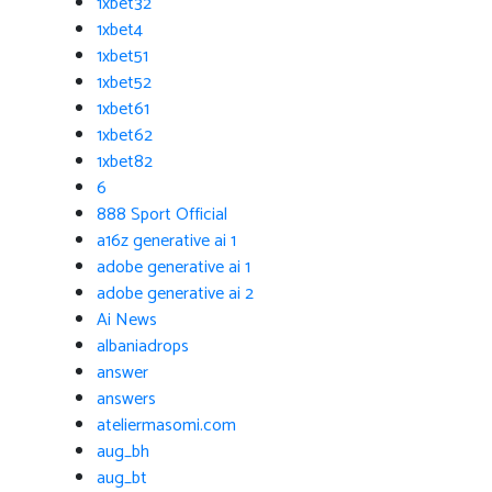
1xbet32
1xbet4
1xbet51
1xbet52
1xbet61
1xbet62
1xbet82
6
888 Sport Official
a16z generative ai 1
adobe generative ai 1
adobe generative ai 2
Ai News
albaniadrops
answer
answers
ateliermasomi.com
aug_bh
aug_bt