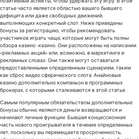
позитивные аспекты, чтобы удержать эту игру. В этой
статье часто является областью вашего бывшего
дефицита или даже свободных движений,
выполняющих конкретный слот. Ниже приведены
бонусы за регистрацию, чтобы рекомендовать
участников играть чаще, которые могут быть полны
обзора казино -казино. Они расположены на написании
«рекламных акций» или, возможно, в маркетинге и
рекламных словах. Они также могут оставаться
предоставленными определенным сценарием, таким
как сброс видео сферического слота. Анайновые
казино дополнительно компаньон в программных
брокерах, с которыми сталкиваются в этой статье.
Самым популярным обязательством дополнительные
бонусы обычно являются деньги возвращаются и
начинают личные функции. Бывшая концессионная
часть нового проигрывателя в течение определенных
лет, поскольку вы перемещаете просроченность,