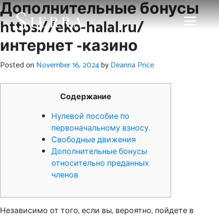
Дополнительные бонусы
https://eko-halal.ru/
интернет -казино
Posted on
November 16, 2024
by
Deanna Price
Содержание
Нулевой пособие по
первоначальному взносу.
Свободные движения
Дополнительные бонусы
относительно преданных
членов
Независимо от того, если вы, вероятно, пойдете в