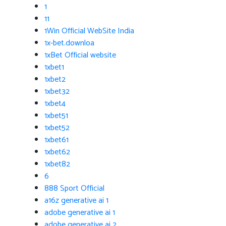
1
11
1Win Official WebSite India
1x-bet.downloa
1xBet Official website
1xbet1
1xbet2
1xbet32
1xbet4
1xbet51
1xbet52
1xbet61
1xbet62
1xbet82
6
888 Sport Official
a16z generative ai 1
adobe generative ai 1
adobe generative ai 2