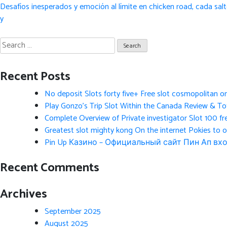
Post
Desafíos inesperados y emoción al límite en chicken road, cada sal
navigation
y
Search
for:
Recent Posts
No deposit Slots forty five+ Free slot cosmopolitan o
Play Gonzo’s Trip Slot Within the Canada Review & Tot
Complete Overview of Private investigator Slot 100 fr
Greatest slot mighty kong On the internet Pokies to 
Pin Up Казино – Официальный сайт Пин Ап вхо
Recent Comments
Archives
September 2025
August 2025