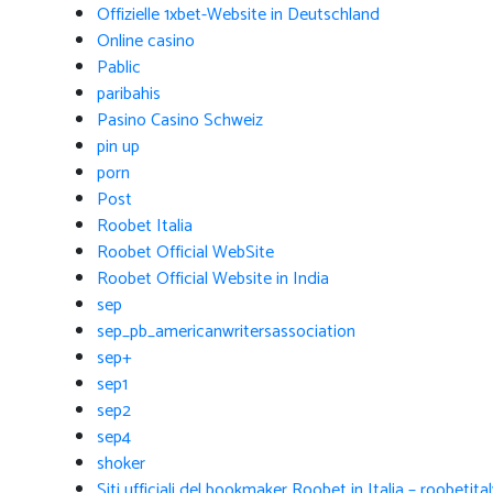
Offizielle 1xbet-Website in Deutschland
Online casino
Pablic
paribahis
Pasino Casino Schweiz
pin up
porn
Post
Roobet Italia
Roobet Official WebSite
Roobet Official Website in India
sep
sep_pb_americanwritersassociation
sep+
sep1
sep2
sep4
shoker
Siti ufficiali del bookmaker Roobet in Italia – roobetita