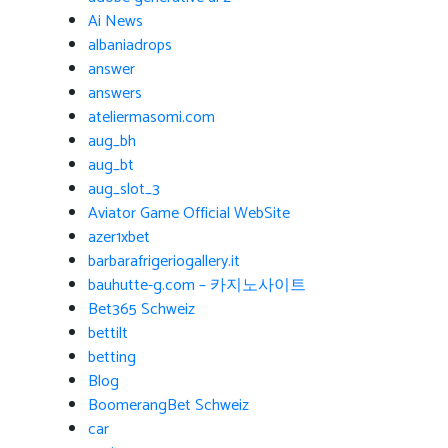
Ai News
albaniadrops
answer
answers
ateliermasomi.com
aug_bh
aug_bt
aug_slot_3
Aviator Game Official WebSite
azer1xbet
barbarafrigeriogallery.it
bauhutte-g.com – 카지노사이트
Bet365 Schweiz
bettilt
betting
Blog
BoomerangBet Schweiz
car