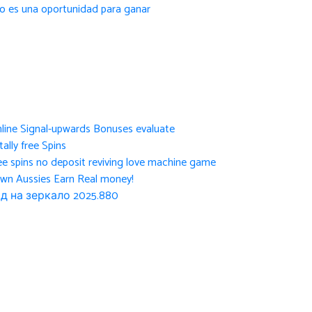
to es una oportunidad para ganar
nline Signal-upwards Bonuses evaluate
ally free Spins
ee spins no deposit reviving love machine game
own Aussies Earn Real money!
д на зеркало 2025.880