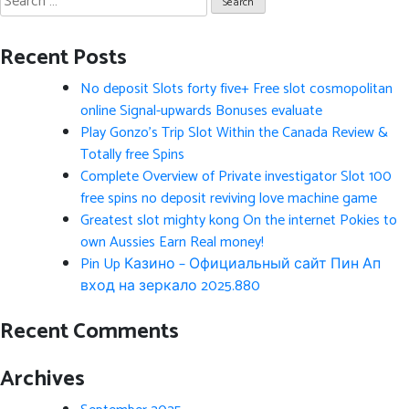
for:
Recent Posts
No deposit Slots forty five+ Free slot cosmopolitan
online Signal-upwards Bonuses evaluate
Play Gonzo’s Trip Slot Within the Canada Review &
Totally free Spins
Complete Overview of Private investigator Slot 100
free spins no deposit reviving love machine game
Greatest slot mighty kong On the internet Pokies to
own Aussies Earn Real money!
Pin Up Казино – Официальный сайт Пин Ап
вход на зеркало 2025.880
Recent Comments
Archives