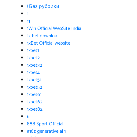
! Без рубрики
1
11
1Win Official WebSite India
1x-bet.downloa
1xBet Official website
1xbet1
1xbet2
1xbet32
1xbet4
1xbet51
1xbet52
1xbet61
1xbet62
1xbet82
6
888 Sport Official
a16z generative ai 1