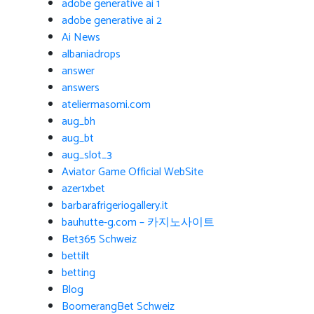
adobe generative ai 1
adobe generative ai 2
Ai News
albaniadrops
answer
answers
ateliermasomi.com
aug_bh
aug_bt
aug_slot_3
Aviator Game Official WebSite
azer1xbet
barbarafrigeriogallery.it
bauhutte-g.com – 카지노사이트
Bet365 Schweiz
bettilt
betting
Blog
BoomerangBet Schweiz