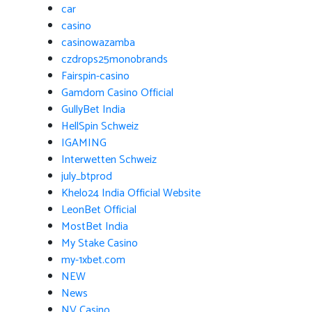
car
casino
casinowazamba
czdrops25monobrands
Fairspin-casino
Gamdom Casino Official
GullyBet India
HellSpin Schweiz
IGAMING
Interwetten Schweiz
july_btprod
Khelo24 India Official Website
LeonBet Official
MostBet India
My Stake Casino
my-1xbet.com
NEW
News
NV Casino