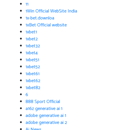
11
1Win Official WebSite India
1x-bet.downloa
1xBet Official website
1xbet1
1xbet2
1xbet32
1xbet4
1xbet51
1xbet52
1xbet61
1xbet62
1xbet82
6
888 Sport Official
a16z generative ai 1
adobe generative ai 1
adobe generative ai 2
Ai News