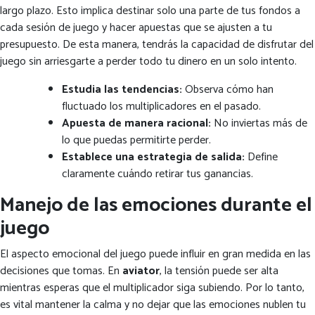
largo plazo. Esto implica destinar solo una parte de tus fondos a
cada sesión de juego y hacer apuestas que se ajusten a tu
presupuesto. De esta manera, tendrás la capacidad de disfrutar del
juego sin arriesgarte a perder todo tu dinero en un solo intento.
Estudia las tendencias:
Observa cómo han
fluctuado los multiplicadores en el pasado.
Apuesta de manera racional:
No inviertas más de
lo que puedas permitirte perder.
Establece una estrategia de salida:
Define
claramente cuándo retirar tus ganancias.
Manejo de las emociones durante el
juego
El aspecto emocional del juego puede influir en gran medida en las
decisiones que tomas. En
aviator
, la tensión puede ser alta
mientras esperas que el multiplicador siga subiendo. Por lo tanto,
es vital mantener la calma y no dejar que las emociones nublen tu