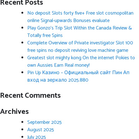
Recent Posts
No deposit Slots forty five+ Free slot cosmopolitan
online Signal-upwards Bonuses evaluate
Play Gonzo’s Trip Slot Within the Canada Review &
Totally free Spins
Complete Overview of Private investigator Slot 100
free spins no deposit reviving love machine game
Greatest slot mighty kong On the internet Pokies to
own Aussies Earn Real money!
Pin Up Казино – Официальный сайт Пин Ап
вход на зеркало 2025.880
Recent Comments
Archives
September 2025
August 2025
July 2025