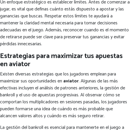
Un enfoque estratégico es establecer límites. Antes de comenzar a
jugar, es vital que definas cuánto estás dispuesto a apostar y las
ganancias que buscas. Respetar estos límites te ayudará a
mantener la claridad mental necesaria para tomar decisiones
adecuadas en el juego. Además, reconocer cuando es el momento
de retirarse puede ser clave para preservar tus ganancias y evitar
pérdidas innecesarias.
Estrategias para maximizar tus apuestas
en aviator
Existen diversas estrategias que los jugadores emplean para
maximizar sus oportunidades en
aviator
. Algunas de las más
efectivas incluyen el análisis de patrones anteriores, la gestión de
bankroll y el uso de apuestas progresivas. Al observar cómo se
comportan los multiplicadores en sesiones pasadas, los jugadores
pueden formarse una idea de cuándo es más probable que
alcancen valores altos y cuándo es más seguro retirar.
La gestión del bankroll es esencial para mantenerte en el juego a