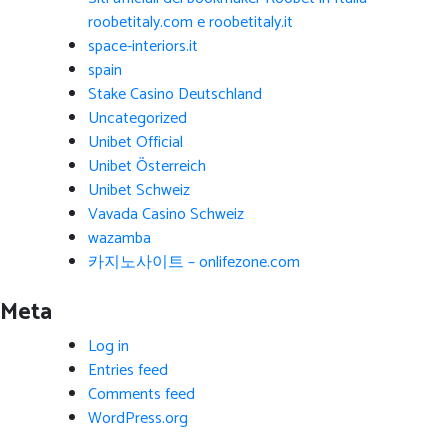
roobetitaly.com e roobetitaly.it
space-interiors.it
spain
Stake Casino Deutschland
Uncategorized
Unibet Official
Unibet Österreich
Unibet Schweiz
Vavada Casino Schweiz
wazamba
카지노사이트 – onlifezone.com
Meta
Log in
Entries feed
Comments feed
WordPress.org