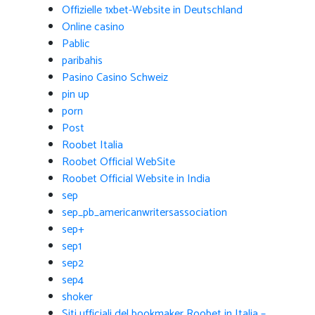
Offizielle 1xbet-Website in Deutschland
Online casino
Pablic
paribahis
Pasino Casino Schweiz
pin up
porn
Post
Roobet Italia
Roobet Official WebSite
Roobet Official Website in India
sep
sep_pb_americanwritersassociation
sep+
sep1
sep2
sep4
shoker
Siti ufficiali del bookmaker Roobet in Italia –