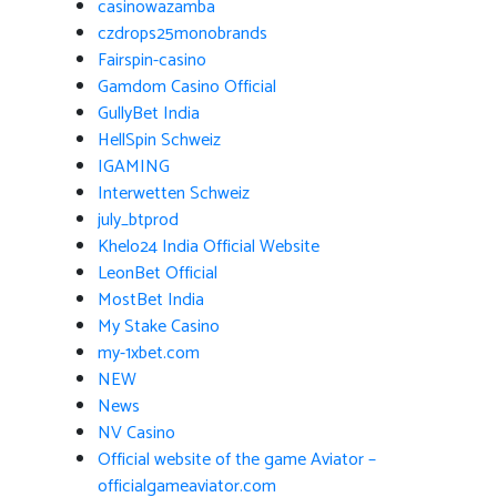
casinowazamba
czdrops25monobrands
Fairspin-casino
Gamdom Casino Official
GullyBet India
HellSpin Schweiz
IGAMING
Interwetten Schweiz
july_btprod
Khelo24 India Official Website
LeonBet Official
MostBet India
My Stake Casino
my-1xbet.com
NEW
News
NV Casino
Official website of the game Aviator –
officialgameaviator.com