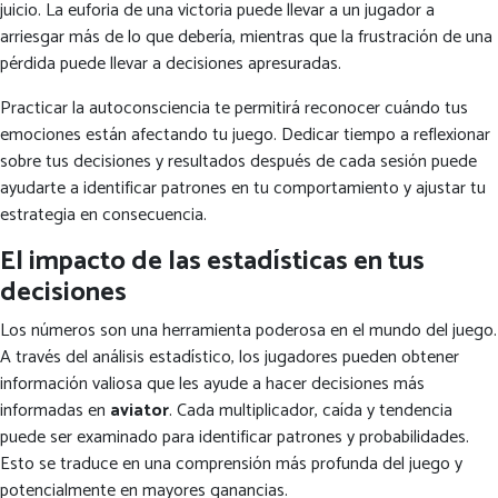
juicio. La euforia de una victoria puede llevar a un jugador a
arriesgar más de lo que debería, mientras que la frustración de una
pérdida puede llevar a decisiones apresuradas.
Practicar la autoconsciencia te permitirá reconocer cuándo tus
emociones están afectando tu juego. Dedicar tiempo a reflexionar
sobre tus decisiones y resultados después de cada sesión puede
ayudarte a identificar patrones en tu comportamiento y ajustar tu
estrategia en consecuencia.
El impacto de las estadísticas en tus
decisiones
Los números son una herramienta poderosa en el mundo del juego.
A través del análisis estadístico, los jugadores pueden obtener
información valiosa que les ayude a hacer decisiones más
informadas en
aviator
. Cada multiplicador, caída y tendencia
puede ser examinado para identificar patrones y probabilidades.
Esto se traduce en una comprensión más profunda del juego y
potencialmente en mayores ganancias.