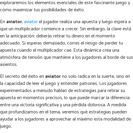
exploraremos los elementos esenciales de este fascinante juego y
cómo maximizar tus posibilidades de éxito.
En
aviator
,
aviator
el jugador realiza una apuesta y luego espera a
que un multiplicador comience a crecer. Sin embargo, la clave está
en la anticipación: deberás retirar tu dinero en el momento
adecuado. Si esperas demasiado, corres el riesgo de perder tu
apuesta cuando el multiplicador cae. Esta dinámica crea una
atmósfera de tensión que mantiene a los jugadores al borde de sus
asientos.
El secreto del éxito en
aviator
no solo radica en la suerte, sino en
la capacidad de leer el juego y entender patrones. Los jugadores
experimentados a menudo hablan de estrategias para retirar su
apuesta en momentos precisos, lo que puede marcar la diferencia
entre una victoria significativa y una pérdida dolorosa. A medida
que profundizamos en el tema, veremos qué estrategias pueden
ayudar a los jugadores a aprovechar al máximo esta modalidad de
juego.