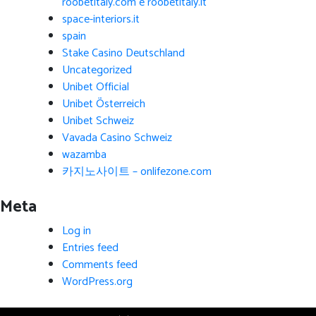
roobetitaly.com e roobetitaly.it
space-interiors.it
spain
Stake Casino Deutschland
Uncategorized
Unibet Official
Unibet Österreich
Unibet Schweiz
Vavada Casino Schweiz
wazamba
카지노사이트 – onlifezone.com
Meta
Log in
Entries feed
Comments feed
WordPress.org