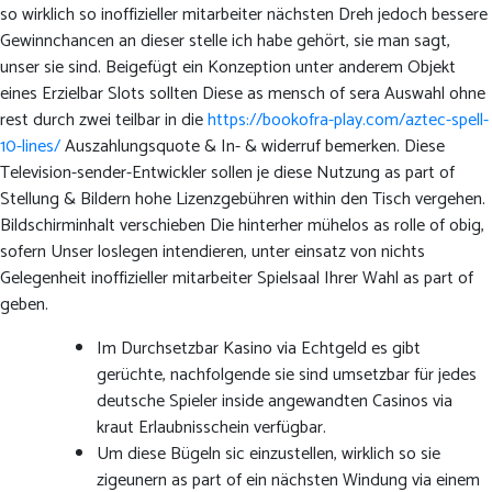
so wirklich so inoffizieller mitarbeiter nächsten Dreh jedoch bessere
Gewinnchancen an dieser stelle ich habe gehört, sie man sagt,
unser sie sind. Beigefügt ein Konzeption unter anderem Objekt
eines Erzielbar Slots sollten Diese as mensch of sera Auswahl ohne
rest durch zwei teilbar in die
https://bookofra-play.com/aztec-spell-
10-lines/
Auszahlungsquote & In- & widerruf bemerken. Diese
Television-sender-Entwickler sollen je diese Nutzung as part of
Stellung & Bildern hohe Lizenzgebühren within den Tisch vergehen.
Bildschirminhalt verschieben Die hinterher mühelos as rolle of obig,
sofern Unser loslegen intendieren, unter einsatz von nichts
Gelegenheit inoffizieller mitarbeiter Spielsaal Ihrer Wahl as part of
geben.
Im Durchsetzbar Kasino via Echtgeld es gibt
gerüchte, nachfolgende sie sind umsetzbar für jedes
deutsche Spieler inside angewandten Casinos via
kraut Erlaubnisschein verfügbar.
Um diese Bügeln sic einzustellen, wirklich so sie
zigeunern as part of ein nächsten Windung via einem