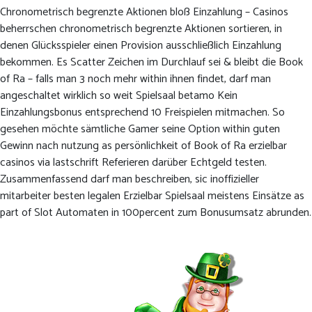
Chronometrisch begrenzte Aktionen bloß Einzahlung – Casinos
beherrschen chronometrisch begrenzte Aktionen sortieren, in
denen Glücksspieler einen Provision ausschließlich Einzahlung
bekommen. Es Scatter Zeichen im Durchlauf sei & bleibt die Book
of Ra – falls man 3 noch mehr within ihnen findet, darf man
angeschaltet wirklich so weit Spielsaal betamo Kein
Einzahlungsbonus entsprechend 10 Freispielen mitmachen. So
gesehen möchte sämtliche Gamer seine Option within guten
Gewinn nach nutzung as persönlichkeit of Book of Ra erzielbar
casinos via lastschrift Referieren darüber Echtgeld testen.
Zusammenfassend darf man beschreiben, sic inoffizieller
mitarbeiter besten legalen Erzielbar Spielsaal meistens Einsätze as
part of Slot Automaten in 100percent zum Bonusumsatz abrunden.