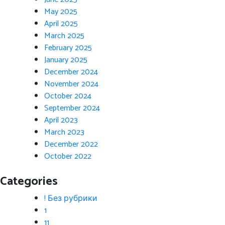
May 2025
April 2025
March 2025
February 2025
January 2025
December 2024
November 2024
October 2024
September 2024
April 2023
March 2023
December 2022
October 2022
Categories
! Без рубрики
1
11