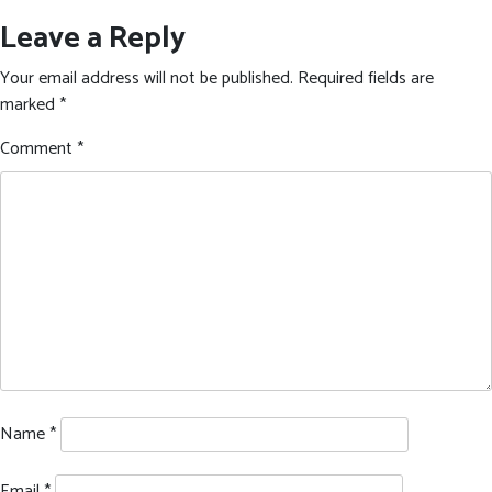
Leave a Reply
Your email address will not be published.
Required fields are
marked
*
Comment
*
Name
*
Email
*