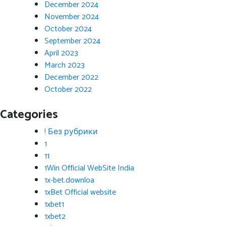
December 2024
November 2024
October 2024
September 2024
April 2023
March 2023
December 2022
October 2022
Categories
! Без рубрики
1
11
1Win Official WebSite India
1x-bet.downloa
1xBet Official website
1xbet1
1xbet2