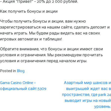
– Акция “Привет” – 20% до 2 000 рублей.
Как получить бонусы и акции
Чтобы получить бонусы и акции, вам нужно
зарегистрироваться на нашем сайте, сделать депозит и
начать играть. Мы будем рады видеть вас на своих
игровых автоматах и таблицах!
Обратите внимание, что бонусы и акции имеют свои
условия и ограничения. Мы рекомендуем прочитать
условия и ограничения перед началом игры.
Posted in
Blog
Post
Gama Casino Online –
Азартный мир шансов и
navigation
официальный сайт.5309
выигрышей ждет вас в
пространстве, где parik 24
выводит игры на новый
уровень.