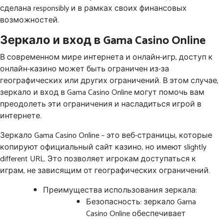
сделана responsibly и в рамках своих финансовых
возможностей.
Зеркало и вход в Gama Casino Online
В современном мире интернета и онлайн-игр, доступ к
онлайн-казино может быть ограничен из-за
географических или других ограничений. В этом случае,
зеркало и вход в Gama Casino Online могут помочь вам
преодолеть эти ограничения и насладиться игрой в
интернете.
Зеркало Gama Casino Online – это веб-страницы, которые
копируют официальный сайт казино, но имеют slightly
different URL. Это позволяет игрокам доступаться к
играм, не зависящим от географических ограничений.
Преимущества использования зеркала:
Безопасность: зеркало Gama
Casino Online обеспечивает