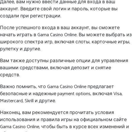
Далее, вам нужно ввести данные для входа в ваш
аккаунт. Введите свой логин и пароль, которые вы
создали при регистрации.
После успешного входа в ваш аккаунт, вы сможете
начать играть в Gama Casino Online. Вы можете выбрать из
широкого спектра игр, включая слоты, карточные игры,
рулетку и другие.
Вам также доступны различные опции для управления
вашими средствами, включая депозит и снятие
средств.
Важно помнить, что Gama Casino Online предлагает
безопасные и надежные payment options, включая Visa,
Mastercard, Skrill и другие.
Наконец, вам рекомендуется прочитать условия
использования и правила игры на официальном сайте
Gama Casino Online, чтобы быть в курсе всех изменений и