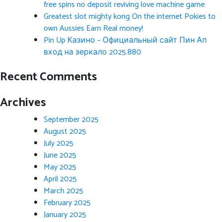
free spins no deposit reviving love machine game
Greatest slot mighty kong On the internet Pokies to
own Aussies Earn Real money!
Pin Up Казино – Официальный сайт Пин Ап
вход на зеркало 2025.880
Recent Comments
Archives
September 2025
August 2025
July 2025
June 2025
May 2025
April 2025
March 2025
February 2025
January 2025