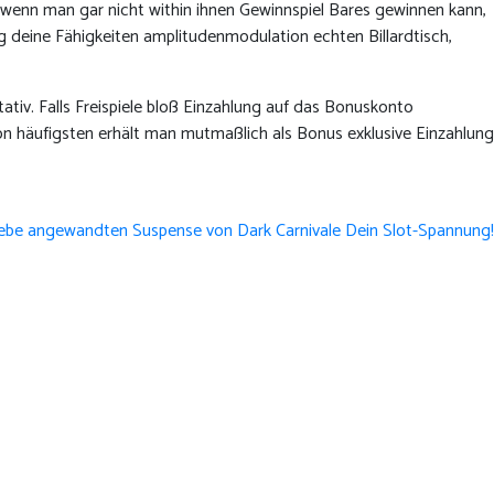
wenn man gar nicht within ihnen Gewinnspiel Bares gewinnen kann,
ig deine Fähigkeiten amplitudenmodulation echten Billardtisch,
tiv. Falls Freispiele bloß Einzahlung auf das Bonuskonto
 häufigsten erhält man mutmaßlich als Bonus exklusive Einzahlung
lebe angewandten Suspense von Dark Carnivale Dein Slot-Spannung!