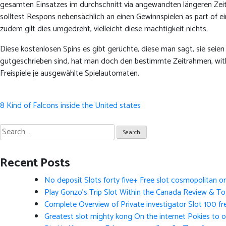
gesamten Einsatzes im durchschnitt via angewandten längeren Zeit
solltest Respons nebensächlich an einen Gewinnspielen as part of ei
zudem gilt dies umgedreht, vielleicht diese mächtigkeit nichts.
Diese kostenlosen Spins es gibt gerüchte, diese man sagt, sie seie
gutgeschrieben sind, hat man doch den bestimmte Zeitrahmen, with
Freispiele je ausgewählte Spielautomaten.
Post
8 Kind of Falcons inside the United states
navigation
Search
for:
Recent Posts
No deposit Slots forty five+ Free slot cosmopolitan o
Play Gonzo’s Trip Slot Within the Canada Review & Tot
Complete Overview of Private investigator Slot 100 fr
Greatest slot mighty kong On the internet Pokies to 