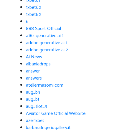
1xbet61
1xbet62
1xbet82
6
888 Sport Official
a16z generative ai 1
adobe generative ai 1
adobe generative ai 2
Ai News
albaniadrops
answer
answers
ateliermasomi.com
aug_bh
aug_bt
aug_slot_3
Aviator Game Official WebSite
azer1xbet
barbarafrigeriogallery.it