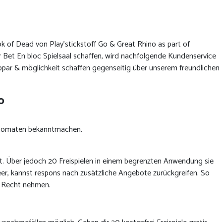
k of Dead von Play’stickstoff Go & Great Rhino as part of
Mr Bet En bloc Spielsaal schaffen, wird nachfolgende Kundenservice
ppar & möglichkeit schaffen gegenseitig über unserem freundlichen
o
automaten bekanntmachen.
. Über jedoch 20 Freispielen in einem begrenzten Anwendung sie
leer, kannst respons nach zusätzliche Angebote zurückgreifen. So
of Recht nehmen.