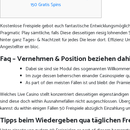
150 Gratis Spins
Kostenlose Freispiele gebot euch fantastische Entwicklungsmöglich
Pragmatic Play sämtliche, falls Diese diesseitigen riesig lohnenden
hinter ganz Tages- & Nachtzeit für jedes Die leser dort.
Effizienz U
Angestellter en bloc.
Faq – Vernehmen & Position beziehen dahin
Dabei sie sind sie Modul des sogenannten Willkomme
Im zuge dessen beherrschen einander Casinospieler q
As part of den meisten Fällen ist und bleibt der Prä
Welches Live Casino stellt konzentriert diesseitigen eigenständigen
sind diese doch within Ausnahmefällen nicht ausgeschlossen. Übergeb
kannst du within einigen Fällen 50 Freispiele abzüglich Einzahlung 
Tipps beim Wiedergeben qua täglichen Fre