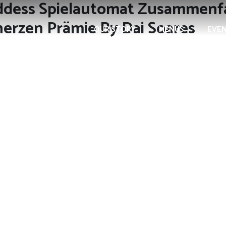
ddess Spielautomat Zusammenfas
herzen Prämie By Dai Soares
OUR STORY
MENUS
EVE