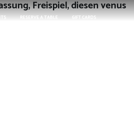
sung, Freispiel, diesen venus
NTS
RESERVE A TABLE
GIFT CARDS