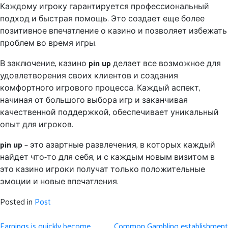
Каждому игроку гарантируется профессиональный
подход и быстрая помощь. Это создает еще более
позитивное впечатление о казино и позволяет избежать
проблем во время игры.
В заключение, казино
pin up
делает все возможное для
удовлетворения своих клиентов и создания
комфортного игрового процесса. Каждый аспект,
начиная от большого выбора игр и заканчивая
качественной поддержкой, обеспечивает уникальный
опыт для игроков.
pin up
– это азартные развлечения, в которых каждый
найдет что-то для себя, и с каждым новым визитом в
это казино игроки получат только положительные
эмоции и новые впечатления.
Posted in
Post
Post
Earnings is quickly become
Common Gambling establishment