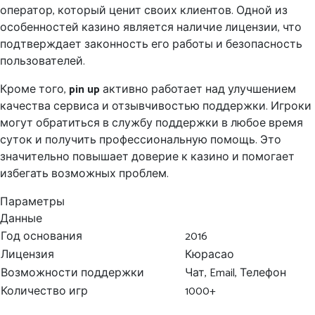
оператор, который ценит своих клиентов. Одной из
особенностей казино является наличие лицензии, что
подтверждает законность его работы и безопасность
пользователей.
Кроме того,
pin up
активно работает над улучшением
качества сервиса и отзывчивостью поддержки. Игроки
могут обратиться в службу поддержки в любое время
суток и получить профессиональную помощь. Это
значительно повышает доверие к казино и помогает
избегать возможных проблем.
Параметры
Данные
Год основания
2016
Лицензия
Кюрасао
Возможности поддержки
Чат, Email, Телефон
Количество игр
1000+