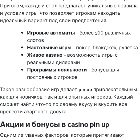
При этом, каждый стол предлагает уникальные правила
и условия игры, что позволяет игрокам находить
идеальный вариант под свои предпочтения.
Игровые автоматы
– более 500 различных
слотов
Настольные игры
– покер, блэкджек, рулетка
Живое казино
– возможность игры с
реальными дилерами
Программы лояльности
– бонусы для
постоянных игроков
Такое разнообразие игр делает
pin up
привлекательным
как для новичков, так и для опытных игроков. Каждый
сможет найти что-то по своему вкусу и вкусить все
прелести азартного досуга.
Акции и бонусы в casino pin up
Одним из главных факторов, которые притягивают