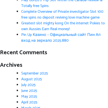
Play Gonzo’s Trip Slot Within the Canada Review &
Totally free Spins
Complete Overview of Private investigator Slot 100
free spins no deposit reviving love machine game
Greatest slot mighty kong On the internet Pokies to
own Aussies Earn Real money!
Pin Up Казино – Официальный сайт Пин Ап
вход на зеркало 2025.880
Recent Comments
Archives
September 2025
August 2025
July 2025
June 2025
May 2025
April 2025