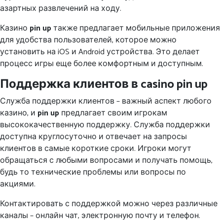
азартных развлечений на ходу.
Казино
pin up
также предлагает мобильные приложения
для удобства пользователей, которое можно
установить на iOS и Android устройства. Это делает
процесс игры еще более комфортным и доступным.
Поддержка клиентов в casino pin up
Служба поддержки клиентов – важный аспект любого
казино, и
pin up
предлагает своим игрокам
высококачественную поддержку. Служба поддержки
доступна круглосуточно и отвечает на запросы
клиентов в самые короткие сроки. Игроки могут
обращаться с любыми вопросами и получать помощь,
будь то технические проблемы или вопросы по
акциями.
Контактировать с поддержкой можно через различные
каналы – онлайн чат, электронную почту и телефон.