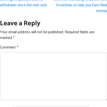
navigation
withdrawn since the real cash
Incentives to help you Earn Real
money
Leave a Reply
Your email address will not be published.
Required fields are
marked
*
Comment
*