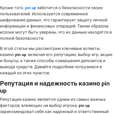
Кроме того,
pin up
заботится о безопасности своих
пользователей. Используется современное
шифрование данных, что гарантирует защиту личной
информации и финансовых операций. Таким образом,
игроки могут быть уверены, что их данные находятся в
полной безопасности.
В этой статье мы рассмотрим ключевые аспекты
казино
pin up
, включая его репутацию, выбор игр, акции
и бонусы, а также способы совершения депозитов и
вывода средств. Давайте подробнее погрузимся в
каждый из этих пунктов.
Репутация и надежность казино pin
up
Репутация казино является одним из самых важных
факторов, влияющих на выбор игрока.
pin up
зарекомендовал себя как надежный и ответственный