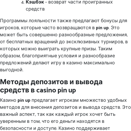
Кэшбэк
– возврат части проигранных
средств
Программы лояльности также предлагают бонусы для
игроков, которые часто возвращаются в
pin up
. Это
может быть совершенно разнообразные предложения,
от бесплатных вращений до эксклюзивных турниров, в
которых можно выиграть крупные призы. Таким
образом, благоприятные условия и разнообразие
предложений делают игру в казино максимально
выгодной.
Методы депозитов и вывода
средств в casino pin up
Казино
pin up
предлагает игрокам множество удобных
методов для внесения депозитов и вывода средств. Это
важный аспект, так как каждый игрок хочет быть
уверенным в том, что его деньги находятся в
безопасности и доступе. Казино поддерживает