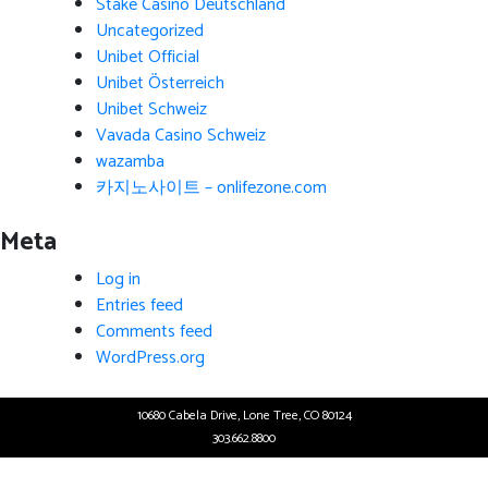
Stake Casino Deutschland
Uncategorized
Unibet Official
Unibet Österreich
Unibet Schweiz
Vavada Casino Schweiz
wazamba
카지노사이트 – onlifezone.com
Meta
Log in
Entries feed
Comments feed
WordPress.org
10680 Cabela Drive, Lone Tree, CO 80124
303.662.8800