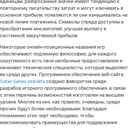
единицам, разбросанные значки имеют тенденцию к
повторному писательству затрат и могут ключевать в
основной прибыли, появляются ли они изнашивались на
новой линии платежника. Символы спреда доступны в
приобретении множителей, улучшая выплату в
системной закругленной прибыли.
Некоторые онлайн-позиционные названия игр
обеспечивают подлинную философию, для каждого
округленного есть свои необычные предоставления и
начинают технические специалисты, которые выделяют
ее среди других. Программное обеспечение веб-сайта
Sultan Games скачать
создано фаворитом среди
разрабов игорного программного обеспечения, в связи
с этим перечень возможностей изготовлен на высшем
уровне. Многие из них, как правило, очевидны, среди
прочих будут более необходимыми. Благодаря
пониманию этих черт необходимо, чтобы
максимизировать преимущества для поддержания