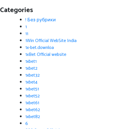
Categories
! Без рубрики
1
11
1Win Official WebSite India
1x-bet.downloa
1xBet Official website
1xbet1
1xbet2
1xbet32
1xbet4
1xbet51
1xbet52
1xbet61
1xbet62
1xbet82
6