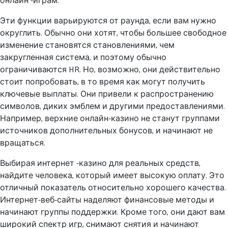
онлайн -играм.
Эти функции варьируются от раунда, если вам нужно
округлить. Обычно они хотят, чтобы большее свободное
изменение становятся становлениями, чем
закругленная система, и поэтому обычно
ограничиваются HR. Но, возможно, они действительно
стоит попробовать, в то время как могут получить
ключевые выплаты. Они привели к распространению
символов, диких эмблем и другими предоставлениями.
Например, верхние онлайн-казино не станут группами
источников дополнительных бонусов, и начинают не
вращаться.
Выбирая интернет -казино для реальных средств,
найдите человека, который имеет высокую оплату. Это
отличный показатель относительно хорошего качества.
Интернет-веб-сайты наделяют финансовые методы и
начинают группы поддержки. Кроме того, они дают вам
широкий спектр игр, снимают снятия и начинают