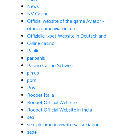
News
NV Casino
Official website of the game Aviator –
officialgameaviator.com
Offizielle 1xbet-Website in Deutschland
Online casino
Pablic
paribahis
Pasino Casino Schweiz
pin up
porn
Post
Roobet Italia
Roobet Official WebSite
Roobet Official Website in India
sep
sep_pb_americanwritersassociation
sep+