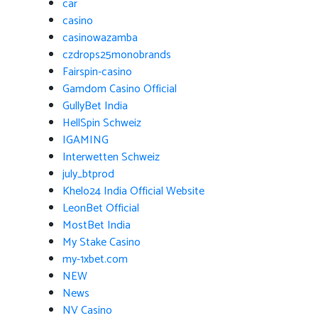
car
casino
casinowazamba
czdrops25monobrands
Fairspin-casino
Gamdom Casino Official
GullyBet India
HellSpin Schweiz
IGAMING
Interwetten Schweiz
july_btprod
Khelo24 India Official Website
LeonBet Official
MostBet India
My Stake Casino
my-1xbet.com
NEW
News
NV Casino