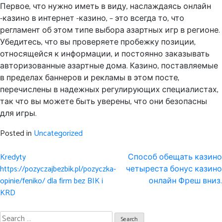
Первое, что нужно иметь в виду, наслаждаясь онлайн
-казино в интернет -казино, – это всегда то, что
регламент об этом типе выбора азартных игр в регионе.
Убедитесь, что вы проверяете пробежку позиции,
относящейся к информации, и постоянно заказывать
авторизованные азартные дома. Казино, поставляемые
в пределах баннеров и рекламы в этом посте,
перечислены в надежных регулирующих специалистах,
так что вы можете быть уверены, что они безопасны
для игры.
Posted in
Uncategorized
Post
Kredyty
Способ обещать казино
navigation
https://pozyczajbezbik.pl/pozyczka-
четыреста бонус казино
opinie/feniko/ dla firm bez BIK i
онлайн Фреш вниз.
KRD
Search