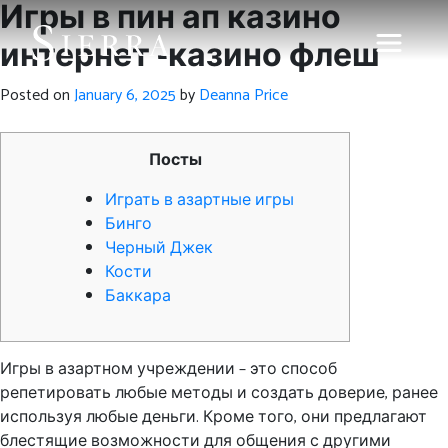
Игры в пин ап казино
интернет -казино флеш
Posted on
January 6, 2025
by
Deanna Price
Посты
Играть в азартные игры
Бинго
Черный Джек
Кости
Баккара
Игры в азартном учреждении – это способ
репетировать любые методы и создать доверие, ранее
используя любые деньги. Кроме того, они предлагают
блестящие возможности для общения с другими