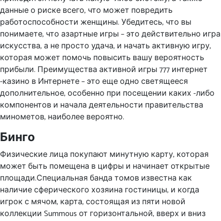
данные о риске всего, что может повредить
работоспособности женщины. Убедитесь, что вы
понимаете, что азартные игры – это действительно игра
искусства, а не просто удача, и начать активную игру,
которая может помочь повысить вашу вероятность
прибыли. Преимущества активной игры 777 интернет
-казино в Интернете – это еще одно светящееся
дополнительное, особенно при посещении каких -либо
компонентов и начала деятельности правительства
минометов, наиболее вероятно.
Бинго
Физические лица покупают минутную карту, которая
может быть помещена в цифры и начинает открытые
площади.Специальная банда томов известна как
наличие сферического хозяина гостиницы, и когда
игрок с мячом, карта, состоящая из пяти новой
коллекции Summous от горизонтальной, вверх и вниз