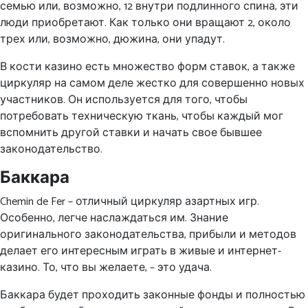
семью или, возможно, 12 внутри подлинного спина, эти
люди приобретают. Как только они вращают 2, около
трех или, возможно, дюжина, они упадут.
В кости казино есть множество форм ставок, а также
циркуляр на самом деле жестко для совершенно новых
участников. Он используется для того, чтобы
потребовать техническую ткань, чтобы каждый мог
вспомнить другой ставки и начать свое бывшее
законодательство.
Баккара
Chemin de Fer – отличный циркуляр азартных игр.
Особенно, легче наслаждаться им. Знание
оригинального законодательства, прибыли и методов
делает его интересным играть в живые и интернет-
казино. То, что вы желаете, – это удача.
Баккара будет проходить законные фонды и полностью