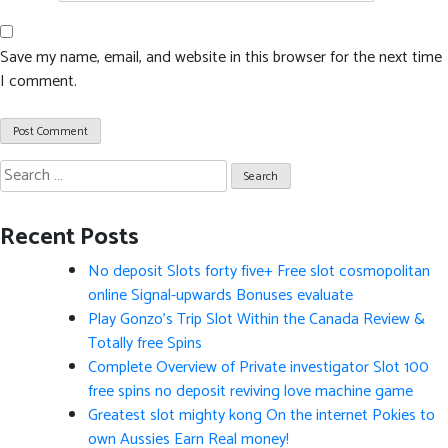
Save my name, email, and website in this browser for the next time
I comment.
Search
for:
Recent Posts
No deposit Slots forty five+ Free slot cosmopolitan
online Signal-upwards Bonuses evaluate
Play Gonzo’s Trip Slot Within the Canada Review &
Totally free Spins
Complete Overview of Private investigator Slot 100
free spins no deposit reviving love machine game
Greatest slot mighty kong On the internet Pokies to
own Aussies Earn Real money!