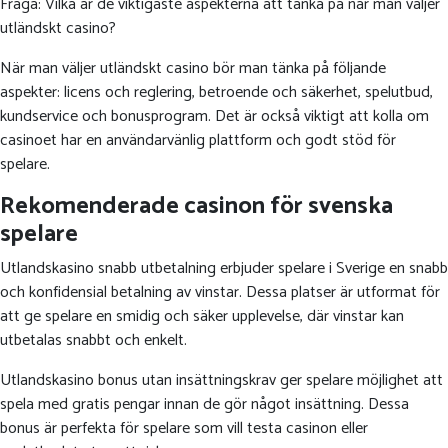
Fråga: Vilka är de viktigaste aspekterna att tänka på när man väljer
utländskt casino?
När man väljer utländskt casino bör man tänka på följande
aspekter: licens och reglering, betroende och säkerhet, spelutbud,
kundservice och bonusprogram. Det är också viktigt att kolla om
casinoet har en användarvänlig plattform och godt stöd för
spelare.
Rekomenderade casinon för svenska
spelare
Utlandskasino snabb utbetalning erbjuder spelare i Sverige en snabb
och konfidensial betalning av vinstar. Dessa platser är utformat för
att ge spelare en smidig och säker upplevelse, där vinstar kan
utbetalas snabbt och enkelt.
Utlandskasino bonus utan insättningskrav ger spelare möjlighet att
spela med gratis pengar innan de gör något insättning. Dessa
bonus är perfekta för spelare som vill testa casinon eller