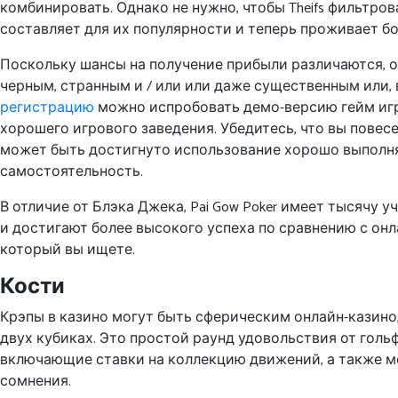
комбинировать. Однако не нужно, чтобы Theifs фильтро
составляет для их популярности и теперь проживает бо
Поскольку шансы на получение прибыли различаются, о
черным, странным и / или или даже существенным или, 
регистрацию
можно испробовать демо-версию гейм иг
хорошего игрового заведения. Убедитесь, что вы повес
может быть достигнуто использование хорошо выполня
самостоятельность.
В отличие от Блэка Джека, Pai Gow Poker имеет тысячу
и достигают более высокого успеха по сравнению с онла
который вы ищете.
Кости
Крэпы в казино могут быть сферическим онлайн-казино,
двух кубиках. Это простой раунд удовольствия от голь
включающие ставки на коллекцию движений, а также мо
сомнения.