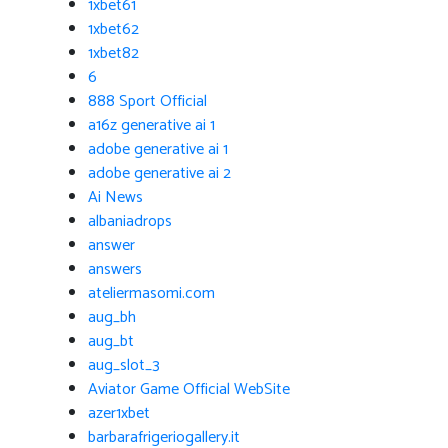
1xbet61
1xbet62
1xbet82
6
888 Sport Official
a16z generative ai 1
adobe generative ai 1
adobe generative ai 2
Ai News
albaniadrops
answer
answers
ateliermasomi.com
aug_bh
aug_bt
aug_slot_3
Aviator Game Official WebSite
azer1xbet
barbarafrigeriogallery.it