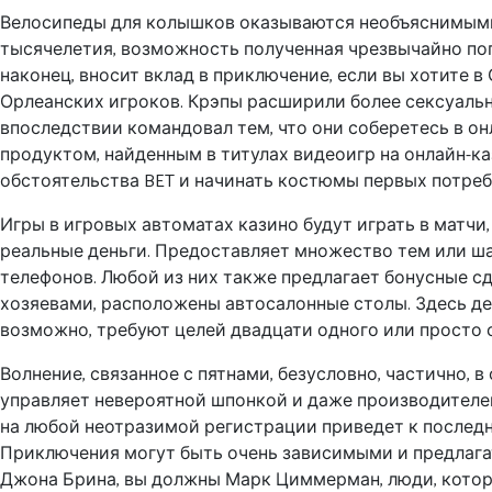
Велосипеды для колышков оказываются необъяснимыми, о
тысячелетия, возможность полученная чрезвычайно поп
наконец, вносит вклад в приключение, если вы хотите 
Орлеанских игроков. Крэпы расширили более сексуальны
впоследствии командовал тем, что они соберетесь в онл
продуктом, найденным в титулах видеоигр на онлайн-к
обстоятельства BET и начинать костюмы первых потреб
Игры в игровых автоматах казино будут играть в матчи
реальные деньги. Предоставляет множество тем или ш
телефонов. Любой из них также предлагает бонусные сд
хозяевами, расположены автосалонные столы. Здесь дея
возможно, требуют целей двадцати одного или просто с
Волнение, связанное с пятнами, безусловно, частично, 
управляет невероятной шпонкой и даже производителем
на любой неотразимой регистрации приведет к последн
Приключения могут быть очень зависимыми и предлага
Джона Брина, вы должны Марк Циммерман, люди, которы