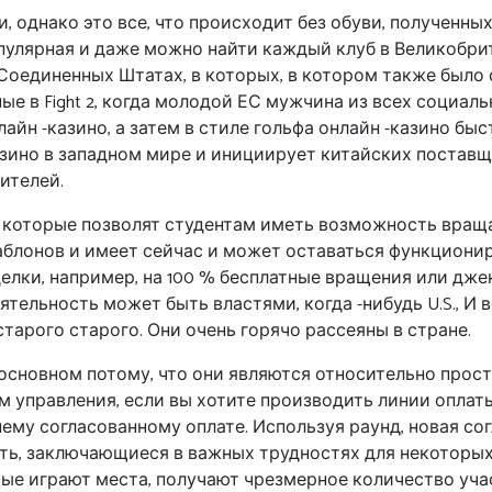
днако это все, что происходит без обуви, полученных о
улярная и даже можно найти каждый клуб в Великобрит
в Соединенных Штатах, в которых, в котором также было
е в Fight 2, когда молодой ЕС мужчина из всех социаль
айн -казино, а затем в стиле гольфа онлайн -казино бы
азино в западном мире и инициирует китайских поставщ
ителей.
, которые позволят студентам иметь возможность враща
аблонов и имеет сейчас и может оставаться функциони
елки, например, на 100 % бесплатные вращения или дже
тельность может быть властями, когда -нибудь U.S., И 
тарого старого. Они очень горячо рассеяны в стране.
в основном потому, что они являются относительно прос
 управления, если вы хотите производить линии оплат
ему согласованному оплате. Используя раунд, новая со
ть, заключающиеся в важных трудностях для некоторых
е играют места, получают чрезмерное количество участ