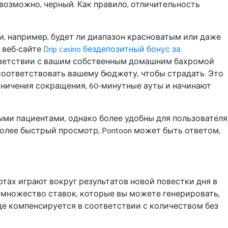
 возможно, черный. Как правило, отличительность
и, например, будет ли диапазон красноватым или даже
 веб-сайте
Drip casino бездепозитный бонус за
тветствии с вашим собственным домашним бахромой
 соответствовать вашему бюджету, чтобы страдать. Это
аничения сокращения, 60-минутные ауты и начинают
ными пациентами, однако более удобны для пользователя
 более быстрый просмотр, Pontoon может быть ответом,
тах играют вокруг результатов новой повестки дня в
ь множество ставок, которые вы можете генерировать,
де компенсируется в соответствии с количеством без