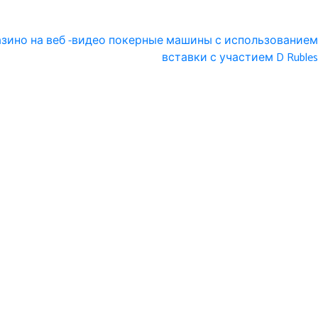
азино на веб -видео покерные машины с использованием
вставки с участием D Rubles