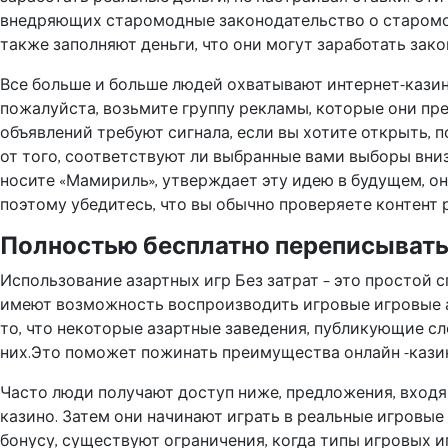
внедряющих старомодные законодательство о старомодных
также заполняют деньги, что они могут заработать зако
Все больше и больше людей охватывают интернет-казин
пожалуйста, возьмите группу рекламы, которые они пр
объявлений требуют сигнала, если вы хотите открыть, 
от того, соответствуют ли выбранные вами выборы вниз п
носите «Мамириль», утверждает эту идею в будущем, он
поэтому убедитесь, что вы обычно проверяете контент 
Полностью бесплатно переписыват
Использование азартных игр Без затрат – это простой
имеют возможность воспроизводить игровые игровые авт
то, что некоторые азартные заведения, публикующие сл
них.Это поможет пожинать преимущества онлайн -казин
Часто люди получают доступ ниже, предложения, входя в
казино. Затем они начинают играть в реальные игровые
бонусу, существуют ограничения, когда типы игровых иг