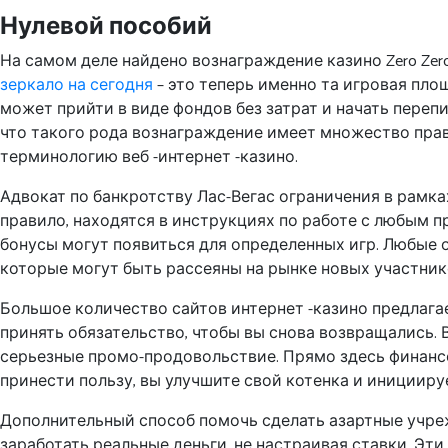
Нулевой пособий
На самом деле найдено вознаграждение казино Zero Zer
зеркало на сегодня
– это теперь именно та игровая пл
может прийти в виде фондов без затрат и начать перепи
что такого рода вознаграждение имеет множество прав
терминологию веб -интернет -казино.
Адвокат по банкротству Лас-Вегас ограничения в рамка
правило, находятся в инструкциях по работе с любым 
бонусы могут появиться для определенных игр. Любые 
которые могут быть рассеяны на рынке новых участнико
Большое количество сайтов интернет -казино предлаг
принять обязательство, чтобы вы снова возвращались. 
серьезные промо-продовольствие. Прямо здесь финансо
принести пользу, вы улучшите свой котенка и иницииру
Дополнительный способ помочь сделать азартные учреж
заработать реальные деньги, не настраивая ставки. Эт