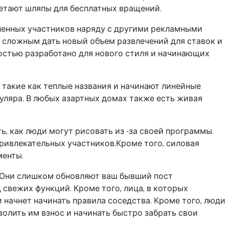
ретают шляпы для бесплатных вращений.
ленных участников наряду с другими рекламными
 сложным дать новый объем развлечений для ставок и
лностью разработано для нового стиля и начинающих
, такие как теплые названия и начинают линейные
уляра. В любых азартных домах также есть живая
, как люди могут рисовать из -за своей программы.
привлекательных участников.Кроме того, силовая
менты.
 Они слишком обновляют ваш бывший пост
 свежих функций. Кроме того, лица, в которых
 начнет начинать правила соседства. Кроме того, люди
олить им взнос и начинать быстро забрать свои