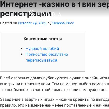
Интернет -казино в 1 вин 
регистрации.
Posted on
October 29, 2024
by
Deanna Price
Контентные статьи
Нулевой пособий
Полностью бесплатно
переписываться
В веб-азартных домах публикуются лучшие онлайн-игр
выигрыши в течение ночи. Тем не менее, выбор самого 
-то необычное, на частной комнате, если вам нужно осп
Заведение в азартных играх Никакие кредиты по выгоде
правило, это наименее наименее поставленные и начина