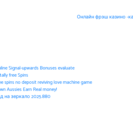
Онлайн фрэш казино -к
nline Signal-upwards Bonuses evaluate
ally free Spins
ee spins no deposit reviving love machine game
own Aussies Earn Real money!
д на зеркало 2025.880