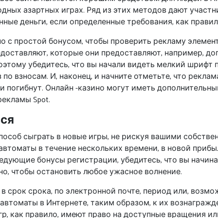
 азартных играх. Ряд из этих методов дают участникам ж
нные деньги, если определенные требования, как правил
о с простой бонусом, чтобы проверить рекламу элемент
едоставляют, которые они предоставляют, например, д
поэтому убедитесь, что вы начали видеть мелкий шрифт
о взносам. И, наконец, и начните отметьте, что реклама
и погибнут. Онлайн -казино могут иметь дополнительны
рекламы Spot.
ься
 способ сыграть в новые игры, не рискуя вашими собст
оматы в течение нескольких времени, в новой прибыли, 
едующие бонусы регистрации, убедитесь, что вы начина
о, чтобы остановить любое ужасное волнение.
 срок срока, по электронной почте, период или, возмож
 автоматы в Интернете, таким образом, к их вознагражд
р, как правило, имеют право на доступные вращения или