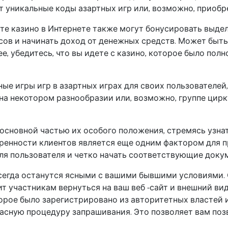
ют уникальные коды азартных игр или, возможно, приоб
те казино в Интернете также могут бонусировать выде
ов и начинать доход от денежных средств. Может быть
е, убедитесь, что вы идете с казино, которое было по
ные игры игр в азартных играх для своих пользователей
на некотором разнообразии или, возможно, группе цирк
основной частью их особого положения, стремясь узнать
воренности клиентов является еще одним фактором для 
ля пользователя и четко начать соответствующие доку
сегда останутся ясными с вашими бывшими условиями.
 участникам вернуться на ваш веб -сайт и внешний вид
торое было зарегистрировано из авторитетных властей и
асную процедуру запрашивания. Это позволяет вам позв