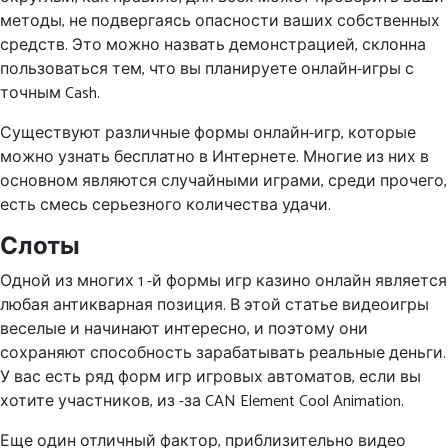
методы, не подвергаясь опасности ваших собственных
средств. Это можно назвать демонстрацией, склонна
пользоваться тем, что вы планируете онлайн-игры с
точным Cash.
Существуют различные формы онлайн-игр, которые
можно узнать бесплатно в Интернете.
Многие из них в
основном являются случайными играми, среди прочего,
есть смесь серьезного количества удачи.
Слоты
Одной из многих 1 -й формы игр казино онлайн является
любая антикварная позиция. В этой статье видеоигры
веселые и начинают интересно, и поэтому они
сохраняют способность зарабатывать реальные деньги.
У вас есть ряд форм игр игровых автоматов, если вы
хотите участников, из -за CAN Element Cool Animation.
Еще один отличный фактор, приблизительно видео