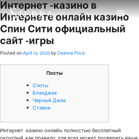
Интернет -казино в
Интернете онлайн казино
Спин Сити официальный
сайт -игры
Posted on
April 13, 2025
by
Deanna Price
Посты
Слоты
Блэкджек
Черный Джек
Ставки
Интернет -казино онлайн, полностью бесплатный
округлый, как правило, для всех может проверить ваши