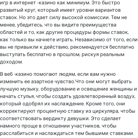
игр в интернет -казино как минимум. Это быстро
развитый круг, который имеет уровни вариантов
ставок. Но это дает силу высокой комиссии. Тем не
менее, убедитесь, что вы видите преимущества
областей и то, как другие процедуры формы ставок,
как только вы начнете играть. Независимо от того, если
вы не привыкли к действию, рекомендуется бесплатно
выступать бесплатно в прошлом, рискуя реальным
доходом.
В веб -казино помогают людям, если вам нужно
изменить ее азартное чувство.Что они могут выбрать
лучшую музыку, оборудование и освещение женщины и
начать стулья, чтобы создать удовлетворенный воздух,
который одобрял их наслаждение. Кроме того, они
корректируют процентную ставку из циркуляра, чтобы
соответствовать вердикту девушки. Это сделает
намного проще в отношении участников, чтобы
расслабиться и наслаждаться тем бывшими ставками.