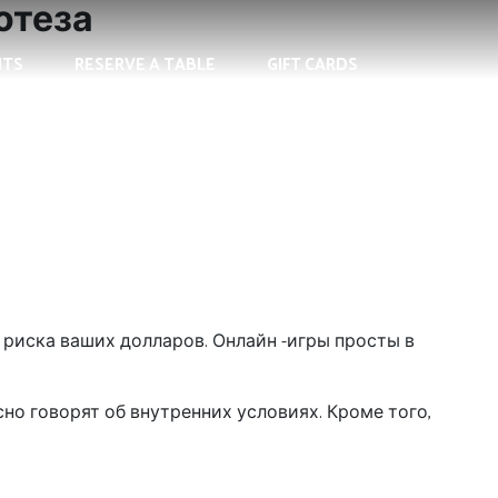
отеза
NTS
RESERVE A TABLE
GIFT CARDS
 риска ваших долларов. Онлайн -игры просты в
сно говорят об внутренних условиях.
Кроме того,