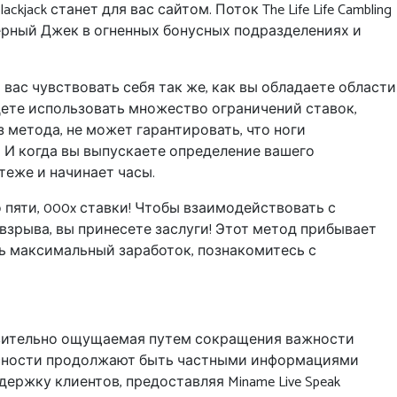
ack станет для вас сайтом. Поток The Life Life Cambling
ый черный Джек в огненных бонусных подразделениях и
вас чувствовать себя так же, как вы обладаете области
удете использовать множество ограничений ставок,
з метода, не может гарантировать, что ноги
 И когда вы выпускаете определение вашего
теже и начинает часы.
до пяти, 000x ставки! Чтобы взаимодействовать с
 взрыва, вы принесете заслуги! Этот метод прибывает
ить максимальный заработок, познакомитесь с
ствительно ощущаемая путем сокращения важности
пасности продолжают быть частными информациями
ржку клиентов, предоставляя Miname Live Speak