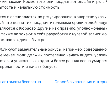
ькими часами. Кроме того, они предлагают онлайн-игры
ытость и начальную стоимость.
тся в специалистах по регулированию, конкретно указы
той, что делает их предпочтительными среди людей, и
равляются с Кюрасао, другие, как правило, уполномоче
 также включают в себя разработку с нулевой зависимо
ое, наслаждаясь быстро.
убликуют замечательные бонусы, например, совершенно
 не менее, люди должны постепенно начать видеть услов
тавки уникальных кодов, и более ранняя весна умирае
преданности и начать бонусы.
н автоматы бесплатно
Способ выполнения интерне