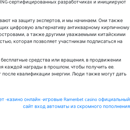
 в RNG-сертифицированных разработчиках и инициируют
вают на защиту экспертов, и мы начинаем. Они также
щущих цифровую альтернативу антикварному кирпичному
ны островами, а также другими уважаемыми китайскими
стью, которая позволяет участникам подписаться на
 бесплатные средства или вращения, в продвижении
ия каждой награды в прошлом, чтобы получить ее.
т после квалификации энергии. Люди также могут дать
т -казино онлайн -игровые Ramenbet casino официальный
сайт вход автоматы из скромного пополнения