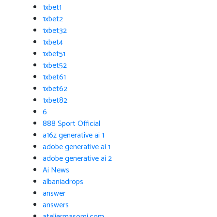
1xbet1
1xbet2
1xbet32
1xbet4
1xbet51
1xbet52
1xbet61
1xbet62
1xbet82
6
888 Sport Official
a16z generative ai 1
adobe generative ai 1
adobe generative ai 2
Ai News
albaniadrops
answer
answers
ateliermasomi.com