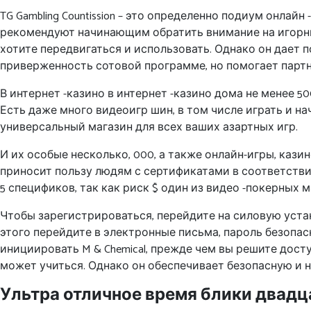
TG Gambling Countission – это определенно подиум онл
рекомендуют начинающим обратить внимание на игор
хотите передвигаться и использовать. Однако он дает 
приверженность сотовой программе, но помогает партн
В интернет -казино в интернет -казино дома не менее 5
Есть даже много видеоигр шин, в том числе играть и на
универсальный магазин для всех ваших азартных игр.
И их особые несколько, 000, а также онлайн-игры, каз
приносит пользу людям с сертификатами в соответстви
5 спецификов, так как риск $ один из видео -покерных
Чтобы зарегистрироваться, перейдите на силовую уста
этого перейдите в электронные письма, пароль безопа
инициировать M & Chemical, прежде чем вы решите доступ
может учиться. Однако он обеспечивает безопасную и 
Ультра отличное время блики двадц