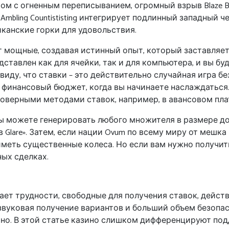
 с огненным переписыванием, огромный взрыв Blaze Blackj
Live Ambling Countististing интегрирует подлинный западн
канские горки для удовольствия.
 мощные, создавая истинный опыт, который заставляет 
дставлен как для ячейки, так и для компьютера, и вы б
иду, что ставки – это действительно случайная игра бе
 финансовый бюджет, когда вы начинаете наслаждаться.
оверными методами ставок, например, в авансовом пла
Boost вы можете генерировать любого множителя в размере 
Glare». Затем, если нации Ovum по всему миру от мешка
ите иметь существенные колеса. Но если вам нужно получ
ых сделках.
дает трудности, свободные для получения ставок, дей
 звуковая получение вариантов и больший объем безо
о. В этой статье казино слишком дифференцируют подде