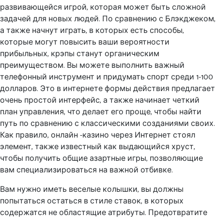
развивающейся игрой, которая может быть сложной
задачей для новых людей. По сравнению с Блэкджеком,
а также начнут играть, в которых есть способы,
которые могут повысить ваши вероятности
прибыльных, крэпы станут органическим
преимуществом. Вы можете выполнить важный
телефонный инструмент и придумать спорт среди 1-100
долларов. Это в интернете формы действия предлагает
очень простой интерфейс, а также начинает четкий
план управления, что делает его проще, чтобы найти
путь по сравнению с классическими созданиями своих.
Как правило, онлайн -казино через Интернет стоял
элемент, также известный как выдающийся хруст,
чтобы получить общие азартные игры, позволяющие
вам специализироваться на важной отбивке.
Вам нужно иметь веселые колышки, вы должны
попытаться остаться в стиле ставок, в которых
содержатся не областящие атрибуты. Предотвратите