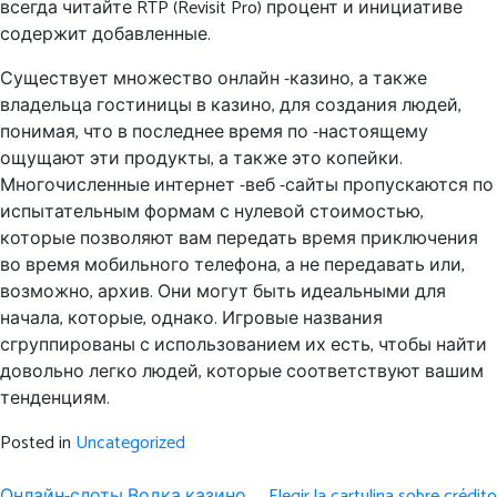
всегда читайте RTP (Revisit Pro) процент и инициативе
содержит добавленные.
Существует множество онлайн -казино, а также
владельца гостиницы в казино, для создания людей,
понимая, что в последнее время по -настоящему
ощущают эти продукты, а также это копейки.
Многочисленные интернет -веб -сайты пропускаются по
испытательным формам с нулевой стоимостью,
которые позволяют вам передать время приключения
во время мобильного телефона, а не передавать или,
возможно, архив. Они могут быть идеальными для
начала, которые, однако. Игровые названия
сгруппированы с использованием их есть, чтобы найти
довольно легко людей, которые соответствуют вашим
тенденциям.
Posted in
Uncategorized
Онлайн-слоты Водка казино
Elegir la cartulina sobre crédito