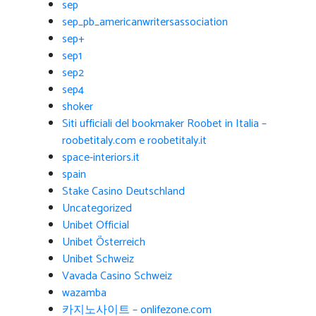
sep
sep_pb_americanwritersassociation
sep+
sep1
sep2
sep4
shoker
Siti ufficiali del bookmaker Roobet in Italia –
roobetitaly.com e roobetitaly.it
space-interiors.it
spain
Stake Casino Deutschland
Uncategorized
Unibet Official
Unibet Österreich
Unibet Schweiz
Vavada Casino Schweiz
wazamba
카지노사이트 – onlifezone.com