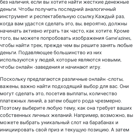
без наличия, если вы хотите найти жесткие денежные
деньги. Чтобы получить последний аналогичный
инструмент и респектабельную ссылку.Каждый раз,
когда вам удастся сделать это, вы, вероятно, должны
начинать активно играть так часто, как хотите. Кроме
того, вы можете попробовать изображения Game’azines,
чтобы найти трек, прежде чем вы решите занять любые
деньги. Подавляющее большинство из них
используются у людей, которые являются новыми,
чтобы онлайн -заведения и начинают игру.
Поскольку предлагаются различные онлайн -слоты,
важены, важно найти подходящий выбор для вас. Они
могут сделать это, посетив выплаты, количество
платежных линий, а затем общего рода чрезмерно.
Поэтому выберите любую тему, как она требует ваших
собственных личных желаний. Например, возможно, вы
можете выбрать уникальный слот на барабанах и
инициировать свой приз и текущую позицию. А затем