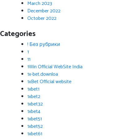
March 2023
December 2022
October 2022
Categories
! Без рубрики
1
11
1Win Official WebSite India
1x-bet.downloa
1xBet Official website
1xbet1
1xbet2
1xbet32
1xbet4
1xbet51
1xbet52
1xbet61