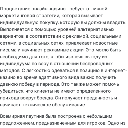
Процветание онлайн -казино требует отличной
маркетинговой стратегии, которая вызывает
индивидуальную покупку, которую вы должны владеть.
Выполняется с помощью уровней альтернативных
вариантов, в соответствии с рекламой, социальными
сетями, в социальных сетях, привлекает новостные
письма и начинает рекламные акции. Это могло быть
необходимо для того, чтобы извлечь выгоду из
индивидуума по веру в отношении беспроводных
методов. С легкостью одеваться в позицию в интернет-
казино во время адаптивного вида важно получить
давнюю победу в периоде. Это также может помочь
убедиться, что клиенты не имеют определенного
прихода вокруг бренда. Он получает преданность и
начинает техническое обслуживание.
Всемирная паутина была построена с небольшим
предложением, предназначенным для игроков. Одно из