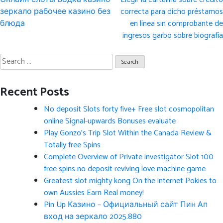
Post
navigation
зеркало рабочее казино без
correcta para dicho préstamos
блюда
en línea sin comprobante de
ingresos garbo sobre biografía
Search
for:
Recent Posts
No deposit Slots forty five+ Free slot cosmopolitan
online Signal-upwards Bonuses evaluate
Play Gonzo’s Trip Slot Within the Canada Review &
Totally free Spins
Complete Overview of Private investigator Slot 100
free spins no deposit reviving love machine game
Greatest slot mighty kong On the internet Pokies to
own Aussies Earn Real money!
Pin Up Казино – Официальный сайт Пин Ап
вход на зеркало 2025.880