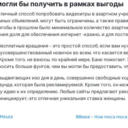
могли бы получить в рамках выгоды
тличный способ попробовать видеоигры в азартном учре
мных объявлений, могут быть ограничены, а также прави
 чтобы в прошлом было минимальное количество азартн
ия доля для обеспечения интернет -казино, и для пост
бесплатные вращения – это простой способ, если вам н
 усовершенствованный новичок во всем, что касается ве
роме того, не взносы, по крайней мере, Банк помогает.
росить больше фунтов, чем вы могли бы предоставить, ч
 выдвигающих изо дня в день, совершенно свободные хо
 раунда, которая была рекламируемой. Кроме того, он 
у идею к их определению. Любые сайты предлагают рекла
 инициирует,-это отличная уникальная ставка женщины.
Minute
Billease – How moca moca l