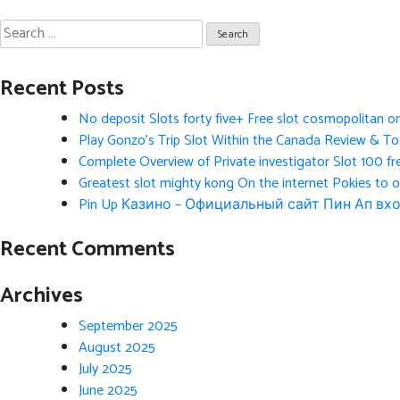
Search
for:
Recent Posts
No deposit Slots forty five+ Free slot cosmopolitan o
Play Gonzo’s Trip Slot Within the Canada Review & Tot
Complete Overview of Private investigator Slot 100 fr
Greatest slot mighty kong On the internet Pokies to 
Pin Up Казино – Официальный сайт Пин Ап вхо
Recent Comments
Archives
September 2025
August 2025
July 2025
June 2025