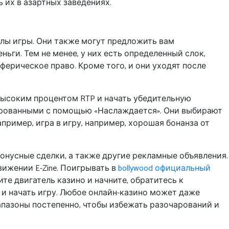
 их в азартных заведениях.
улы игры. Они также могут предложить вам
ьги. Тем не менее, у них есть определенный слок,
ферическое право. Кроме того, и они уходят после
высоким процентом RTP и начать убедительную
ренированными с помощью «Наслаждается». Они выбирают
апример, игра в игру, например, хорошая бонанза от
онусные сделки, а также другие рекламные объявления.
ижении E-Zine. Поигрывать в
bollywood официальный
те двигатель казино и начните, обратитесь к
 и начать игру. Любое онлайн-казино может даже
апазоны постепенно, чтобы избежать разочарований и