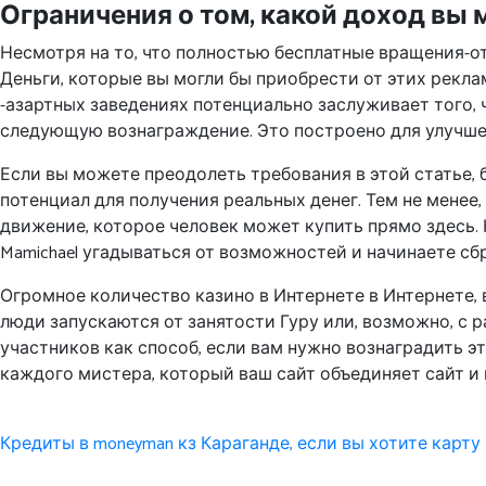
Ограничения о том, какой доход вы 
Несмотря на то, что полностью бесплатные вращения-о
Деньги, которые вы могли бы приобрести от этих рекла
-азартных заведениях потенциально заслуживает того,
следующую вознаграждение. Это построено для улучшен
Если вы можете преодолеть требования в этой статье, 
потенциал для получения реальных денег. Тем не менее,
движение, которое человек может купить прямо здесь. К
Mamichael угадываться от возможностей и начинаете сб
Огромное количество казино в Интернете в Интернете,
люди запускаются от занятости Гуру или, возможно, с
участников как способ, если вам нужно вознаградить эт
каждого мистера, который ваш сайт объединяет сайт и
Post
Кредиты в moneyman кз Караганде, если вы хотите карту 
navigation