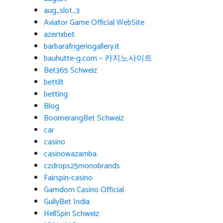
aug_slot_3
Aviator Game Official WebSite
azer1xbet
barbarafrigeriogallery.it
bauhutte-g.com – 카지노사이트
Bet365 Schweiz
bettilt
betting
Blog
BoomerangBet Schweiz
car
casino
casinowazamba
czdrops25monobrands
Fairspin-casino
Gamdom Casino Official
GullyBet India
HellSpin Schweiz