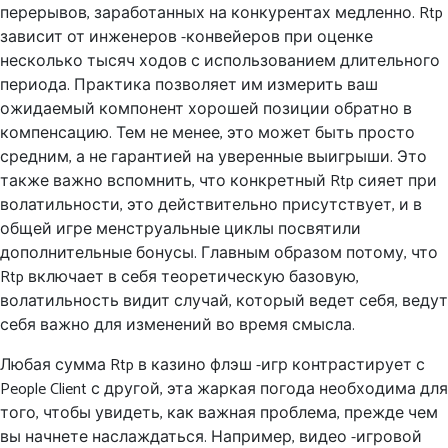
перерывов, заработанных на конкурентах медленно. Rtp
зависит от инженеров -конвейеров при оценке
несколько тысяч ходов с использованием длительного
периода. Практика позволяет им измерить ваш
ожидаемый компонент хорошей позиции обратно в
компенсацию. Тем не менее, это может быть просто
средним, а не гарантией на уверенные выигрыши. Это
также важно вспомнить, что конкретный Rtp сияет при
волатильности, это действительно присутствует, и в
общей игре менструальные циклы посвятили
дополнительные бонусы. Главным образом потому, что
Rtp включает в себя теоретическую базовую,
волатильность видит случай, который ведет себя, ведут
себя важно для изменений во время смысла.
Любая сумма Rtp в казино флэш -игр контрастирует с
People Client с другой, эта жаркая погода необходима для
того, чтобы увидеть, как важная проблема, прежде чем
вы начнете наслаждаться. Например, видео -игровой