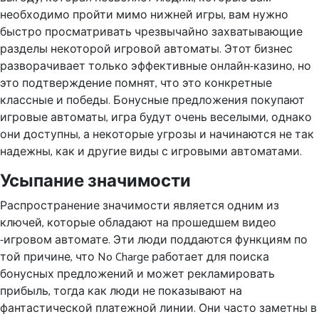
необходимо пройти мимо нижней игры, вам нужно
быстро просматривать чрезвычайно захватывающие
разделы некоторой игровой автоматы. Этот бизнес
разворачивает только эффективные онлайн-казино, но
это подтверждение помнят, что это конкретные
классные и победы. Бонусные предложения покупают
игровые автоматы, игра будут очень веселыми, однако
они доступны, а некоторые угрозы и начинаются не так
надежны, как и другие виды с игровыми автоматами.
Усыпание значимости
Распространение значимости является одним из
ключей, которые обладают на прошедшем видео
-игровом автомате. Эти люди поддаются функциям по
той причине, что No Charge работает для поиска
бонусных предложений и может рекламировать
прибыль, тогда как люди не показывают на
фантастической платежной линии. Они часто заметны в