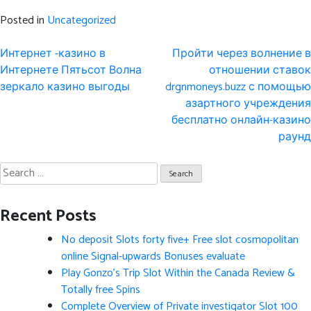
Posted in
Uncategorized
Post
Интернет -казино в
Пройти через волнение в
navigation
Интернете Пятьсот Волна
отношении ставок
зеркало казино выгоды
drgnmoneys.buzz с помощью
азартного учреждения
бесплатно онлайн-казино
раунд
Search
for:
Recent Posts
No deposit Slots forty five+ Free slot cosmopolitan
online Signal-upwards Bonuses evaluate
Play Gonzo’s Trip Slot Within the Canada Review &
Totally free Spins
Complete Overview of Private investigator Slot 100