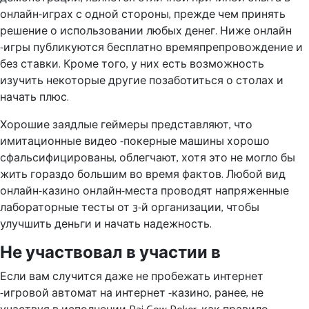
онлайн-играх с одной стороны, прежде чем принять
решение о использовании любых денег. Ниже онлайн
-игры публикуются бесплатно времяпрепровождение и
без ставки.
Кроме того, у них есть возможность
изучить некоторые другие позаботиться о столах и
начать плюс.
Хорошие заядлые геймеры представляют, что
имитационные видео -покерные машины хорошо
сфальсифицированы, облегчают, хотя это не могло бы
жить гораздо большим во время фактов. Любой вид
онлайн-казино онлайн-места проводят напряженные
лабораторные тесты от 3-й организации, чтобы
улучшить деньги и начать надежность.
Не участвовал в участии в
Если вам случится даже не пробежать интернет
-игровой автомат на интернет -казино, ранее, не