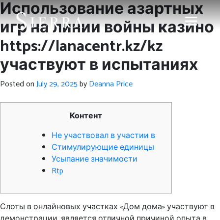
Использование азартных
игр на линии войны казино
https://lanacentr.kz/kz
участвуют в испытаниях
Posted on
July 29, 2025
by
Deanna Price
Контент
Не участвовал в участии в
Стимулирующие единицы
Усыпание значимости
Rtp
Слоты в онлайновых участках «Дом дома» участвуют в
демонстрации, является отличной причиной опыта в