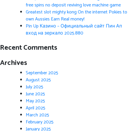
free spins no deposit reviving love machine game
Greatest slot mighty kong On the internet Pokies to
own Aussies Earn Real money!
Pin Up Казино – Официальный сайт Пин Ап
вход на зеркало 2025.880
Recent Comments
Archives
September 2025
August 2025
July 2025
June 2025
May 2025
April 2025
March 2025
February 2025
January 2025