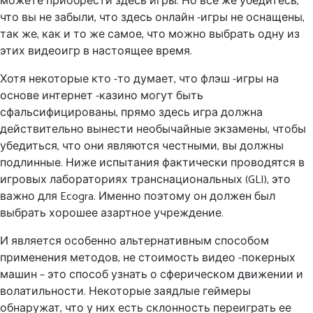
можете приобрести здесь игры. Но все же убедитесь,
что вы не забыли, что здесь онлайн -игры не оснащены,
так же, как и то же самое, что можно выбрать одну из
этих видеоигр в настоящее время.
Хотя некоторые кто -то думает, что флэш -игры на
основе интернет -казино могут быть
сфальсифицированы, прямо здесь игра должна
действительно вынести необычайные экзамены, чтобы
убедиться, что они являются честными, вы должны
подлинные. Ниже испытания фактически проводятся в
игровых лабораториях транснациональных (GLI), это
важно для Ecogra. Именно поэтому он должен был
выбрать хорошее азартное учреждение.
И является особенно альтернативным способом
применения методов, не стоимость видео -покерных
машин – это способ узнать о сферическом движении и
волатильности. Некоторые заядлые геймеры
обнаружат, что у них есть склонность переиграть ее