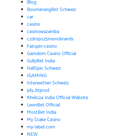
Blog
BoomerangBet Schweiz
car
casino
casinowazamba
czdrops25monobrands
Fairspin-casino
Gamdom Casino Official
GullyBet India
HellSpin Schweiz
IGAMING
Interwetten Schweiz
july_btprod
Khelo24 India Official Website
LeonBet Official
MostBet India
My Stake Casino
my-1xbet.com
NEW