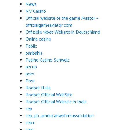
News
NV Casino
Official website of the game Aviator –
officialgameaviator.com
Offizielle 1xbet-Website in Deutschland
Online casino
Pablic
paribahis
Pasino Casino Schweiz
pin up
porn
Post
Roobet Italia
Roobet Official WebSite
Roobet Official Website in India
sep
sep_pb_americanwritersassociation
sep+
sep1