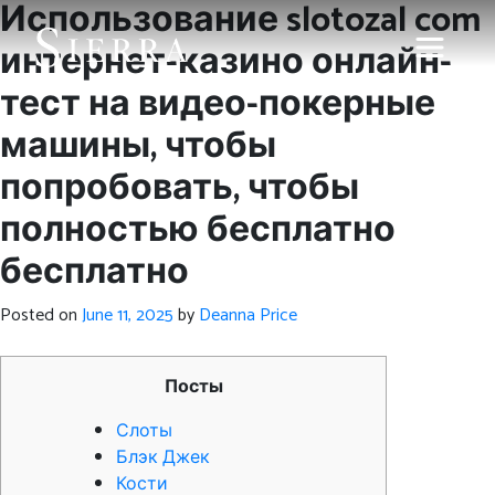
Использование slotozal com
интернет-казино онлайн-
тест на видео-покерные
машины, чтобы
попробовать, чтобы
полностью бесплатно
бесплатно
Posted on
June 11, 2025
by
Deanna Price
Посты
Слоты
Блэк Джек
Кости