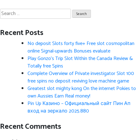
Search
for:
Recent Posts
No deposit Slots forty five+ Free slot cosmopolitan
online Signal-upwards Bonuses evaluate
Play Gonzo’s Trip Slot Within the Canada Review &
Totally free Spins
Complete Overview of Private investigator Slot 100
free spins no deposit reviving love machine game
Greatest slot mighty kong On the internet Pokies to
own Aussies Earn Real money!
Pin Up Казино – Официальный сайт Пин Ап
вход на зеркало 2025.880
Recent Comments