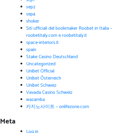
sep2
sep4
shoker
Siti ufficiali del bookmaker Roobet in Italia –
roobetitaly.com e roobetitaly.it
space-interiors.it
spain
Stake Casino Deutschland
Uncategorized
Unibet Official
Unibet Österreich
Unibet Schweiz
Vavada Casino Schweiz
wazamba
카지노사이트 – onlifezone.com
Meta
Log in