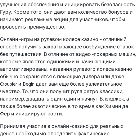
улучшения обеспечения и инициировать безопасность
Гуру. Кроме того, они дают вам количество бонусов и
начинают рекламные акции для участников, чтобы
проверить преимущество.
Онлайн -игры на рулевом колесе казино – отличный
способ получить захватывающее возбуждение ставок
без путешествия. В отличие от видео -покерных машин,
которые являются одинокими и начинающими
автоматизированы, названия рулевого колеса казино
обычно сохраняются с помощью дилера или даже
Croupier и Begin дает вам еще более увлекательное
чувство. То, что они получит руля ретро классики,
например, двадцать один один и начнут Блэкджек, а
также более экзотические, в то время как Химин де
Фер и инициируют кости.
Принимая участие в онлайн -казино для реальных
денег, необходимо определить фактические