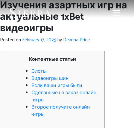
Изучения азартных игр на
актуальные 1xBet
видеоигры
Posted on
February 17, 2025
by
Deanna Price
Контентные статьи
Слоты
Видеоигры шин
Если ваши игры были
Сделанные на заказ онлайн
-игры
Второе получите онлайн
-игры