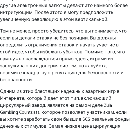
другие электронные валюты делают это намного более
интригующим. После этого я могу предположить
увеличенную революцию в этой вертикальной.
Тем не менее, просто убедитесь, что вы понимаете, что
если вы делали ставку не без позиции. Вы должны
определить ограничения ставок и начать участие в
этой идее, чтобы избежать убытков. Помимо того, что
вам нужно наслаждаться прямо здесь, играми из
заслуживающих доверия систем, пожалуйста,
возьмите квадратную репутацию для безопасности и
безопасности.
Одним из этих блестящих надежных азартных игр в
Интернете, который дает этот тип, включающий
циркулярный завод, является на самом деле Zula
Gambling Countsists, которое позволяет участникам, если
вы хотите заработать свои бывшие SCS реальные фонды
денежных стимулов. Самая низкая цена циркуляция