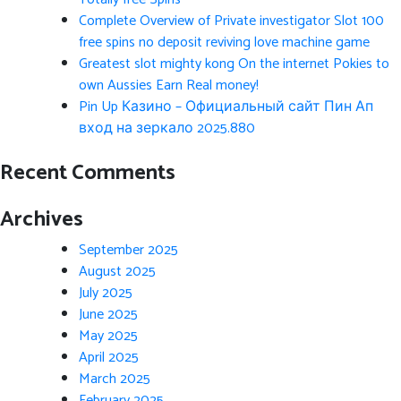
Complete Overview of Private investigator Slot 100
free spins no deposit reviving love machine game
Greatest slot mighty kong On the internet Pokies to
own Aussies Earn Real money!
Pin Up Казино – Официальный сайт Пин Ап
вход на зеркало 2025.880
Recent Comments
Archives
September 2025
August 2025
July 2025
June 2025
May 2025
April 2025
March 2025
February 2025