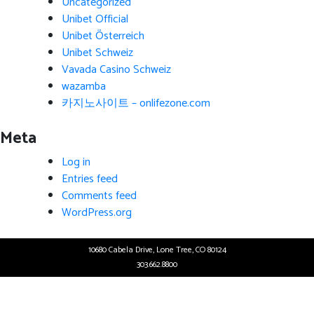
Uncategorized
Unibet Official
Unibet Österreich
Unibet Schweiz
Vavada Casino Schweiz
wazamba
카지노사이트 – onlifezone.com
Meta
Log in
Entries feed
Comments feed
WordPress.org
10680 Cabela Drive, Lone Tree, CO 80124
303.662.8800