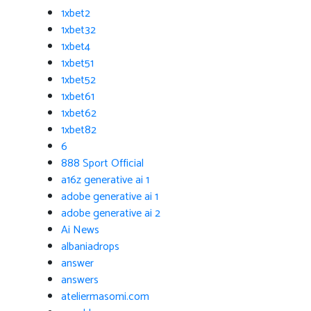
1xbet2
1xbet32
1xbet4
1xbet51
1xbet52
1xbet61
1xbet62
1xbet82
6
888 Sport Official
a16z generative ai 1
adobe generative ai 1
adobe generative ai 2
Ai News
albaniadrops
answer
answers
ateliermasomi.com