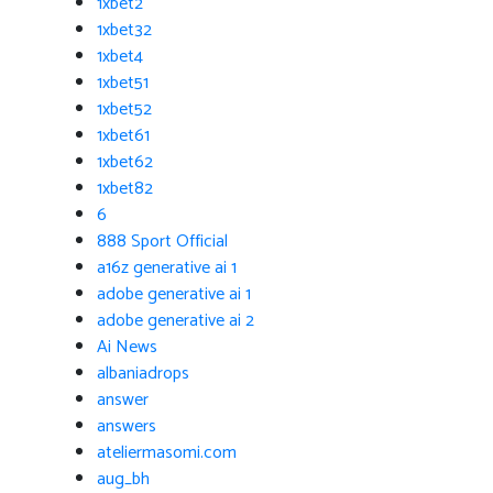
1xbet2
1xbet32
1xbet4
1xbet51
1xbet52
1xbet61
1xbet62
1xbet82
6
888 Sport Official
a16z generative ai 1
adobe generative ai 1
adobe generative ai 2
Ai News
albaniadrops
answer
answers
ateliermasomi.com
aug_bh