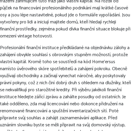
frázemi zahrnujícím tuto frázi jako vlastní kapitál. Na rozdíl od
půjček na financování profesionálního podnikání mají krátké časové
osy a jsou lépe nastavitelné, pokud jde o formuláře vypořádání. Jsou
vytvořeny pro lidi a iniciují majitele domů, kteří hledají rychleji
finanční prostředky, zejména pokud dívka finanční situace blokuje při
omezení vintage hotovosti.
Profesionální finanční instituce předkládané na objednávku zálohy a
zahájení obvykle souhlasí s obrovským stupněm možností, protože
vlastní kapitál. Kromě toho se soustředí na kód Home’ersus
namísto úvěrového skóre spotřebitelů a zahájení pokroku. Obecně
využívají obchodníky a začínají vynechat náročné, aby poskytovaly
právní pokyny, což z nich činí dobrý druh s ohledem na dlužníky, kteří
se nekvalifikují pro starožitné kredity. Při výběru jakékoli finanční
instituce hledejte zářící zprávu a zahálte posudky od ostatních. Je
také odděleno, zda mají licencování nebo dokonce přidružení na
renomované financování a spuštění inventarizačních sítí. Poté
připravte svůj souhlas a zahájit zaznamenávání aplikace. Před
uznáním slovníku byste se měli připravit na svůj domovský výstup,