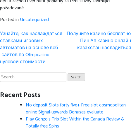
děti a začnou úvěr nutit poplatky za tržní služby zahrnující
požadované.
Posted in
Uncategorized
Post
Узнайте, как наслаждаться
Получите казино бесплатно
navigation
ставками игровых
Пин Ап казино онлайн
автоматов на основе веб
казахстан насладиться
-сайтов по Olimpcasino
нулевой стоимости
Search
for:
Recent Posts
No deposit Slots forty five+ Free slot cosmopolitan
online Signal-upwards Bonuses evaluate
Play Gonzo’s Trip Slot Within the Canada Review &
Totally free Spins