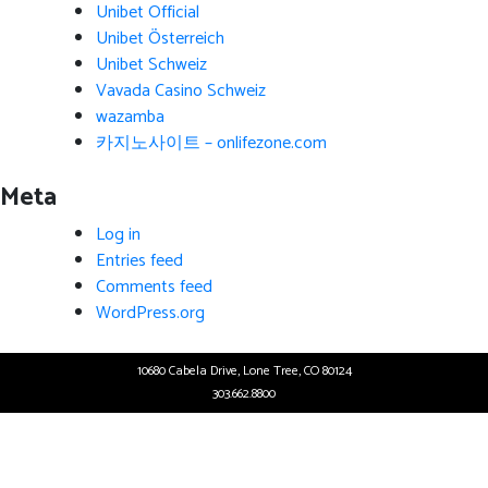
Unibet Official
Unibet Österreich
Unibet Schweiz
Vavada Casino Schweiz
wazamba
카지노사이트 – onlifezone.com
Meta
Log in
Entries feed
Comments feed
WordPress.org
10680 Cabela Drive, Lone Tree, CO 80124
303.662.8800