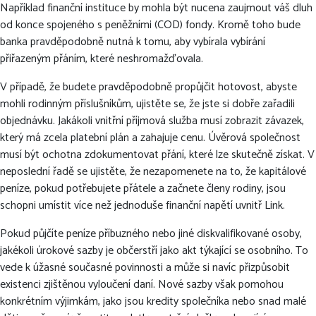
Například finanční instituce by mohla být nucena zaujmout váš dluh
od konce spojeného s peněžními (COD) fondy. Kromě toho bude
banka pravděpodobně nutná k tomu, aby vybírala vybírání
přiřazeným přáním, které neshromažďovala.
V případě, že budete pravděpodobně propůjčit hotovost, abyste
mohli rodinným příslušníkům, ujistěte se, že jste si dobře zařadili
objednávku. Jakákoli vnitřní příjmová služba musí zobrazit závazek,
který má zcela platební plán a zahajuje cenu. Úvěrová společnost
musí být ochotna zdokumentovat přání, které lze skutečně získat. V
neposlední řadě se ujistěte, že nezapomenete na to, že kapitálové
peníze, pokud potřebujete přátele a začnete členy rodiny, jsou
schopni umístit více než jednoduše finanční napětí uvnitř Link.
Pokud půjčíte peníze příbuzného nebo jiné diskvalifikované osoby,
jakékoli úrokové sazby je občerstří jako akt týkající se osobního. To
vede k úžasné současné povinnosti a může si navíc přizpůsobit
existenci zjištěnou vyloučení daní. Nové sazby však pomohou
konkrétním výjimkám, jako jsou kredity společníka nebo snad malé