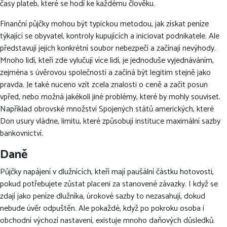
časy plateb, které se hodí ke každému člověku.
Finanční půjčky mohou být typickou metodou, jak získat peníze
týkající se obyvatel, kontroly kupujících a iniciovat podnikatele. Ale
představují jejich konkrétní soubor nebezpečí a začínají nevýhody.
Mnoho lidí, kteří zde vylučují více lidí, je jednoduše vyjednáváním,
zejména s úvěrovou společností a začíná být legitim stejně jako
pravda. Je také nuceno vzít zcela znalosti o ceně a začít posun
vpřed, nebo možná jakékoli jiné problémy, které by mohly souviset.
Například obrovské množství Spojených států amerických, které
Don usury vládne, limitu, které způsobují instituce maximální sazby
bankovnictví.
Daně
Půjčky napájení v dlužnících, kteří mají paušální částku hotovosti,
pokud potřebujete zůstat placeni za stanovené závazky. I když se
zdají jako peníze dlužníka, úrokové sazby to nezasahují, dokud
nebude úvěr odpuštěn. Ale pokaždé, když po pokroku osoba i
obchodní výchozí nastavení, existuje mnoho daňových důsledků.