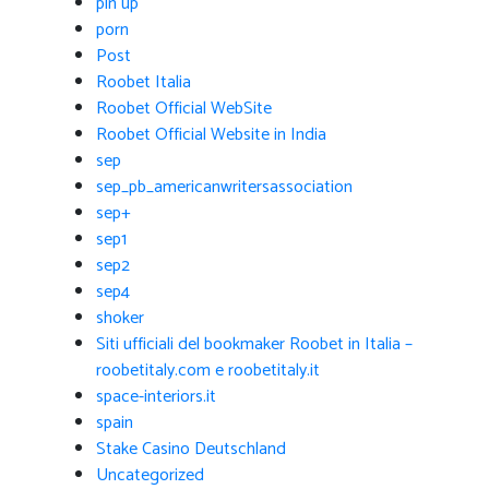
pin up
porn
Post
Roobet Italia
Roobet Official WebSite
Roobet Official Website in India
sep
sep_pb_americanwritersassociation
sep+
sep1
sep2
sep4
shoker
Siti ufficiali del bookmaker Roobet in Italia –
roobetitaly.com e roobetitaly.it
space-interiors.it
spain
Stake Casino Deutschland
Uncategorized