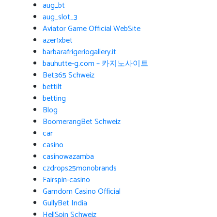
aug_bt
aug_slot_3
Aviator Game Official WebSite
azer1xbet
barbarafrigeriogallery.it
bauhutte-g.com – 카지노사이트
Bet365 Schweiz
bettilt
betting
Blog
BoomerangBet Schweiz
car
casino
casinowazamba
czdrops25monobrands
Fairspin-casino
Gamdom Casino Official
GullyBet India
HellSpin Schweiz