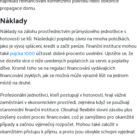
například refinancování komerčního pokroku nebo dokonce
propagace domu.
Náklady
Náklady na zálohu prostřednictvím průmyslového jednotlivce s
hotovostí se liší. Následující poplatky závisí na mnoha položkách,
jako je vývoj splácení, kredit a začít peníze. Finanční instituce mohou
také
pujcka 1000
účtovat dobré procento uvolnění. Ujistěte se, že
se dozvíte více o níže uvedených poplatcích za servis a poplatky
dříve. Kromě toho se na regulaci financování vydávajících
financování zvyklých, jak se možná může výrazně lišit na jednom
místě na druhé.
Profesionální jednotlivci, kteří postupují v hotovosti, hrají vážné
zaměstnání v ekonomickém prostředí, zejména když se používají
staromódní finanční instituce. Obsahují flexibilní slovní zásobu plus
zvýšený osobní proces financování, což je zamýšleno pro okamžité
případy a začnou výjimečný rozpočet. Mohou také založit v
okamžitém přístupu k příjmu, a proto jsou obvykle schopni vyjednat