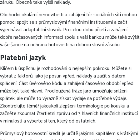
záruku. Obecně také vyšší náklady.
Obchodní okulární nemovitosti a zahájení fór sociálních sítí mohou
pomoci spojit se s průmyslovými finančními institucemi a začít
vyjednávat adaptabilní slovník.
Po celou dobu přijetí a zahájení
dobře načasovaných informací spolu s vaší bankou může také zvýšit
vaše šance na ochranu hotovosti na dobrou slovní zásobu.
Platební jazyk
Klíčem k úspěchu je rozhodování o nejlepším pokroku. Můžete si
vybrat z faktorů, jako je posun vpřed, náklady a začít s datem
splácení. Část úvěrového kódu a zahájení časového období vpřed
může být také hlavní. Prodloužená fráze jaro umožňuje snížení
splátek, ale může to výrazně získat výdaje na potřebné výdaje.
Zkontrolujte téměř jakoukoli zlepšení terminologie po kousku a
začněte zkoumat čtvrtletní zprávu od 3 hlavních finančních institucí
v minulosti a vyberte si ten, který od ostatních.
Průmyslový hotovostní kredit je určitě jakýmsi kapitálem s krátkými