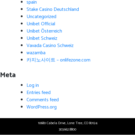
spain
Stake Casino Deutschland
Uncategorized
Unibet Official
Unibet Österreich
Unibet Schweiz
Vavada Casino Schweiz
wazamba
카지노사이트 – onlifezone.com
Meta
Log in
Entries feed
Comments feed
WordPress.org
10680 Cabela Drive, Lone Tree, CO 80124
303.662.8800