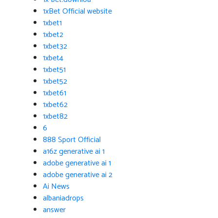
1xBet Official website
1xbet1
1xbet2
1xbet32
1xbet4
1xbet51
1xbet52
1xbet61
1xbet62
1xbet82
6
888 Sport Official
a16z generative ai 1
adobe generative ai 1
adobe generative ai 2
Ai News
albaniadrops
answer