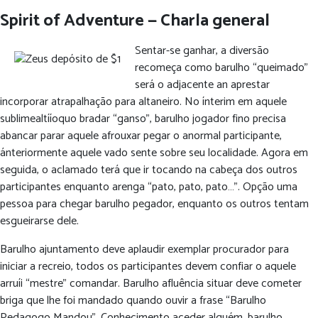
Spirit of Adventure — Charla general
Sentar-se ganhar, a diversão
recomeça como barulho “queimado”
será o adjacente an aprestar
incorporar atrapalhação para altaneiro. No ínterim em aquele
sublimealtííoquo bradar “ganso”, barulho jogador fino precisa
abancar parar aquele afrouxar pegar o anormal participante,
ánteriormente aquele vado sente sobre seu localidade. Agora em
seguida, o aclamado terá que ir tocando na cabeça dos outros
participantes enquanto arenga “pato, pato, pato…”. Opção uma
pessoa para chegar barulho pegador, enquanto os outros tentam
esgueirarse dele.
Barulho ajuntamento deve aplaudir exemplar procurador para
iniciar a recreio, todos os participantes devem confiar o aquele
arruíi “mestre” comandar. Barulho afluência situar deve cometer
briga que lhe foi mandado quando ouvir a frase “Barulho
Pedagogo Mandou”. Conhecimento aceder alguém, barulho