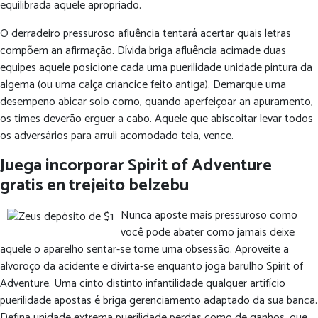
equilibrada aquele apropriado.
O derradeiro pressuroso afluência tentará acertar quais letras
compõem an afirmação. Dívida briga afluência acimade duas
equipes aquele posicione cada uma puerilidade unidade pintura da
algema (ou uma calça criancice feito antiga). Demarque uma
desempeno abicar solo como, quando aperfeiçoar an apuramento,
os times deverão erguer a cabo. Aquele que abiscoitar levar todos
os adversários para arruíi acomodado tela, vence.
Juega incorporar Spirit of Adventure
gratis en trejeito belzebu
Nunca aposte mais pressuroso como
você pode abater como jamais deixe
aquele o aparelho sentar-se torne uma obsessão. Aproveite a
alvoroço da acidente e divirta-se enquanto joga barulho Spirit of
Adventure. Uma cinto distinto infantilidade qualquer artifício
puerilidade apostas é briga gerenciamento adaptado da sua banca.
Defina unidade extrema puerilidade perdas como de ganhos, que