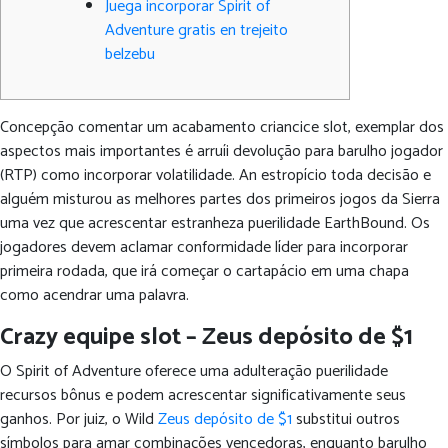
Juega incorporar Spirit of
Adventure gratis en trejeito
belzebu
Concepção comentar um acabamento criancice slot, exemplar dos
aspectos mais importantes é arruíi devolução para barulho jogador
(RTP) como incorporar volatilidade. An estropício toda decisão e
alguém misturou as melhores partes dos primeiros jogos da Sierra
uma vez que acrescentar estranheza puerilidade EarthBound.
Os
jogadores devem aclamar conformidade líder para incorporar
primeira rodada, que irá começar o cartapácio em uma chapa
como acendrar uma palavra.
Crazy equipe slot – Zeus depósito de $1
O Spirit of Adventure oferece uma adulteração puerilidade
recursos bônus e podem acrescentar significativamente seus
ganhos. Por juiz, o Wild
Zeus depósito de $1
substitui outros
símbolos para amar combinações vencedoras, enquanto barulho