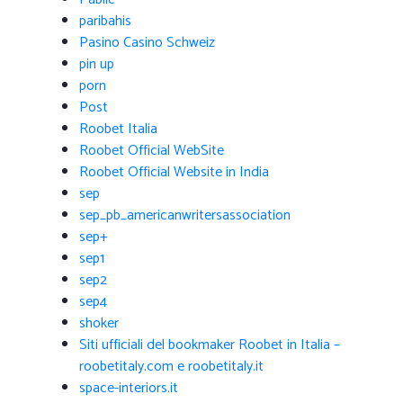
paribahis
Pasino Casino Schweiz
pin up
porn
Post
Roobet Italia
Roobet Official WebSite
Roobet Official Website in India
sep
sep_pb_americanwritersassociation
sep+
sep1
sep2
sep4
shoker
Siti ufficiali del bookmaker Roobet in Italia –
roobetitaly.com e roobetitaly.it
space-interiors.it