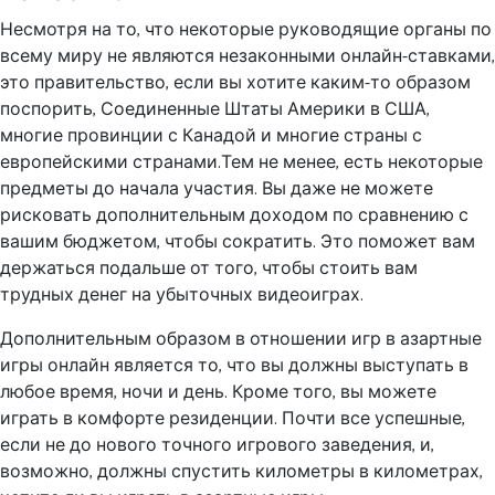
Несмотря на то, что некоторые руководящие органы по
всему миру не являются незаконными онлайн-ставками,
это правительство, если вы хотите каким-то образом
поспорить, Соединенные Штаты Америки в США,
многие провинции с Канадой и многие страны с
европейскими странами.Тем не менее, есть некоторые
предметы до начала участия. Вы даже не можете
рисковать дополнительным доходом по сравнению с
вашим бюджетом, чтобы сократить. Это поможет вам
держаться подальше от того, чтобы стоить вам
трудных денег на убыточных видеоиграх.
Дополнительным образом в отношении игр в азартные
игры онлайн является то, что вы должны выступать в
любое время, ночи и день. Кроме того, вы можете
играть в комфорте резиденции. Почти все успешные,
если не до нового точного игрового заведения, и,
возможно, должны спустить километры в километрах,