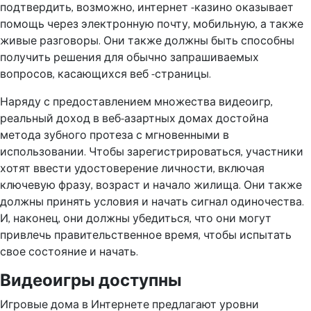
подтвердить, возможно, интернет -казино оказывает
помощь через электронную почту, мобильную, а также
живые разговоры. Они также должны быть способны
получить решения для обычно запрашиваемых
вопросов, касающихся веб -страницы.
Наряду с предоставлением множества видеоигр,
реальный доход в веб-азартных домах достойна
метода зубного протеза с мгновенными в
использовании. Чтобы зарегистрироваться, участники
хотят ввести удостоверение личности, включая
ключевую фразу, возраст и начало жилища. Они также
должны принять условия и начать сигнал одиночества.
И, наконец, они должны убедиться, что они могут
привлечь правительственное время, чтобы испытать
свое состояние и начать.
Видеоигры доступны
Игровые дома в Интернете предлагают уровни