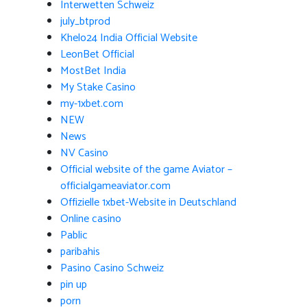
Interwetten Schweiz
july_btprod
Khelo24 India Official Website
LeonBet Official
MostBet India
My Stake Casino
my-1xbet.com
NEW
News
NV Casino
Official website of the game Aviator –
officialgameaviator.com
Offizielle 1xbet-Website in Deutschland
Online casino
Pablic
paribahis
Pasino Casino Schweiz
pin up
porn