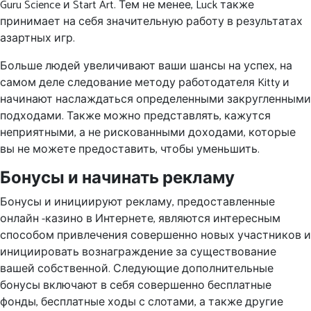
Guru Science и Start Art. Тем не менее, Luck также
принимает на себя значительную работу в результатах
азартных игр.
Больше людей увеличивают ваши шансы на успех, на
самом деле следование методу работодателя Kitty и
начинают наслаждаться определенными закругленными
подходами.
Также можно представлять, кажутся
неприятными, а не рискованными доходами, которые
вы не можете предоставить, чтобы уменьшить.
Бонусы и начинать рекламу
Бонусы и инициируют рекламу, предоставленные
онлайн -казино в Интернете, являются интересным
способом привлечения совершенно новых участников и
инициировать вознаграждение за существование
вашей собственной. Следующие дополнительные
бонусы включают в себя совершенно бесплатные
фонды, бесплатные ходы с слотами, а также другие