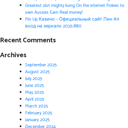
Greatest slot mighty kong On the internet Pokies to
own Aussies Earn Real money!
Pin Up Казино – Официальный сайт Пин Ап
вход на зеркало 2025.880
Recent Comments
Archives
September 2025
August 2025
July 2025
June 2025
May 2025
April 2025
March 2025
February 2025
January 2025
December 2024