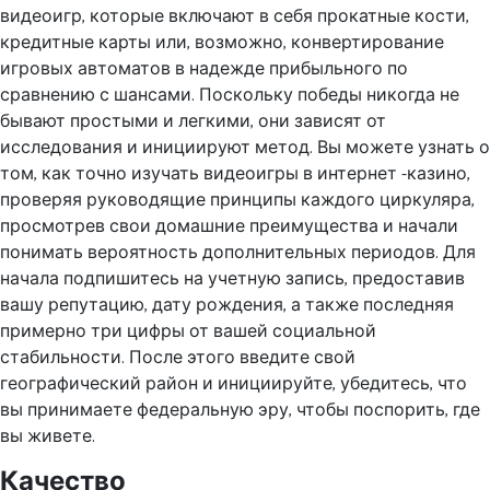
видеоигр, которые включают в себя прокатные кости,
кредитные карты или, возможно, конвертирование
игровых автоматов в надежде прибыльного по
сравнению с шансами. Поскольку победы никогда не
бывают простыми и легкими, они зависят от
исследования и инициируют метод. Вы можете узнать о
том, как точно изучать видеоигры в интернет -казино,
проверяя руководящие принципы каждого циркуляра,
просмотрев свои домашние преимущества и начали
понимать вероятность дополнительных периодов. Для
начала подпишитесь на учетную запись, предоставив
вашу репутацию, дату рождения, а также последняя
примерно три цифры от вашей социальной
стабильности. После этого введите свой
географический район и инициируйте, убедитесь, что
вы принимаете федеральную эру, чтобы поспорить, где
вы живете.
Качество