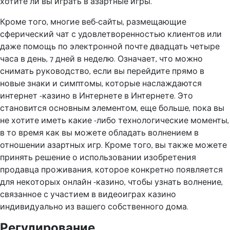
хотите ли вы играть в азартные игры.
Кроме того, многие веб-сайты, размещающие
сферический чат с удовлетворенностью клиентов или
даже помощь по электронной почте двадцать четыре
часа в день, 7 дней в неделю. Означает, что можно
снимать руководство, если вы перейдите прямо в
новые знаки и симптомы, которые наслаждаются
интернет -казино в Интернете в Интернете. Это
становится основным элементом, еще больше, пока вы
не хотите иметь какие -либо технологические моменты,
в то время как вы можете обладать волнением в
отношении азартных игр. Кроме того, вы также можете
принять решение о использовании изобретения
продавца проживания, которое конкретно появляется
для некоторых онлайн -казино, чтобы узнать волнение,
связанное с участием в видеоиграх казино
индивидуально из вашего собственного дома.
Регулирование