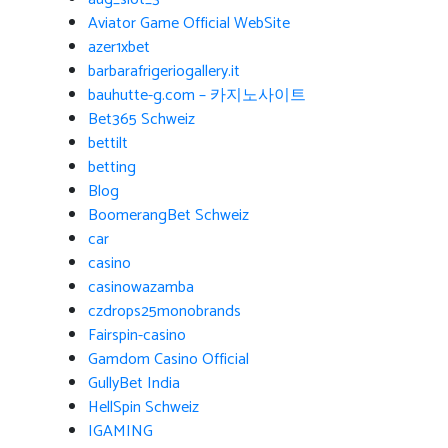
Aviator Game Official WebSite
azer1xbet
barbarafrigeriogallery.it
bauhutte-g.com – 카지노사이트
Bet365 Schweiz
bettilt
betting
Blog
BoomerangBet Schweiz
car
casino
casinowazamba
czdrops25monobrands
Fairspin-casino
Gamdom Casino Official
GullyBet India
HellSpin Schweiz
IGAMING