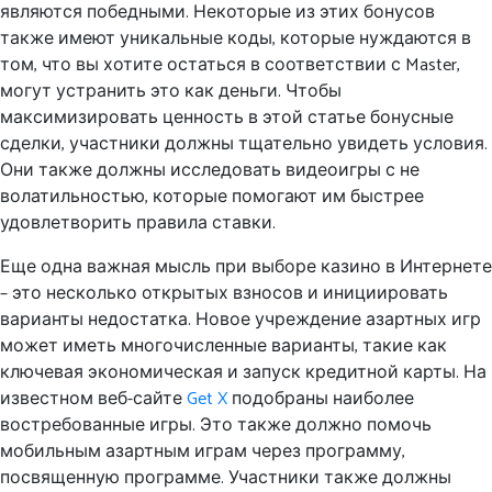
являются победными. Некоторые из этих бонусов
также имеют уникальные коды, которые нуждаются в
том, что вы хотите остаться в соответствии с Master,
могут устранить это как деньги. Чтобы
максимизировать ценность в этой статье бонусные
сделки, участники должны тщательно увидеть условия.
Они также должны исследовать видеоигры с не
волатильностью, которые помогают им быстрее
удовлетворить правила ставки.
Еще одна важная мысль при выборе казино в Интернете
– это несколько открытых взносов и инициировать
варианты недостатка. Новое учреждение азартных игр
может иметь многочисленные варианты, такие как
ключевая экономическая и запуск кредитной карты. На
известном веб-сайте
Get X
подобраны наиболее
востребованные игры. Это также должно помочь
мобильным азартным играм через программу,
посвященную программе. Участники также должны