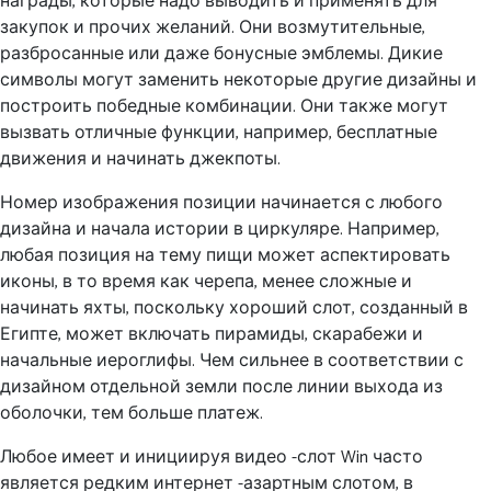
награды, которые надо выводить и применять для
закупок и прочих желаний. Они возмутительные,
разбросанные или даже бонусные эмблемы. Дикие
символы могут заменить некоторые другие дизайны и
построить победные комбинации. Они также могут
вызвать отличные функции, например, бесплатные
движения и начинать джекпоты.
Номер изображения позиции начинается с любого
дизайна и начала истории в циркуляре. Например,
любая позиция на тему пищи может аспектировать
иконы, в то время как черепа, менее сложные и
начинать яхты, поскольку хороший слот, созданный в
Египте, может включать пирамиды, скарабежи и
начальные иероглифы. Чем сильнее в соответствии с
дизайном отдельной земли после линии выхода из
оболочки, тем больше платеж.
Любое имеет и инициируя видео -слот Win часто
является редким интернет -азартным слотом, в