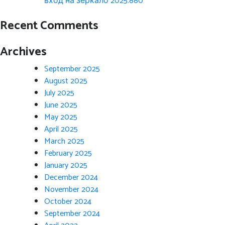
вход на зеркало 2025.880
Recent Comments
Archives
September 2025
August 2025
July 2025
June 2025
May 2025
April 2025
March 2025
February 2025
January 2025
December 2024
November 2024
October 2024
September 2024