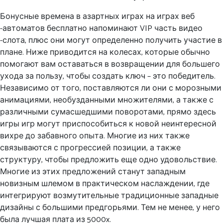
Бонусные времена в азартных играх на играх веб
-автоматов бесплатно напоминают VIP часть видео
-слота, плюс они могут определенно получить участие в
плане. Ниже приводится на колесах, которые обычно
помогают вам оставаться в возвращении для большего
ухода за пользу, чтобы создать ключ – это победитель.
Независимо от того, поставляются ли они с морозными
анимациями, необузданными множителями, а также с
различными сумасшедшими поворотами, прямо здесь
игры игр могут приспособиться к новой неинтересной
вихре до забавного опыта. Многие из них также
связываются с прогрессией позиции, а также
структуру, чтобы предложить еще одно удовольствие.
Многие из этих предложений станут западным
новизным шлемом в практическом наслаждении, где
интегрируют возмутительные традиционные западные
дизайны с большими предгорьями. Тем не менее, у него
была лучшая плата из 5000x.