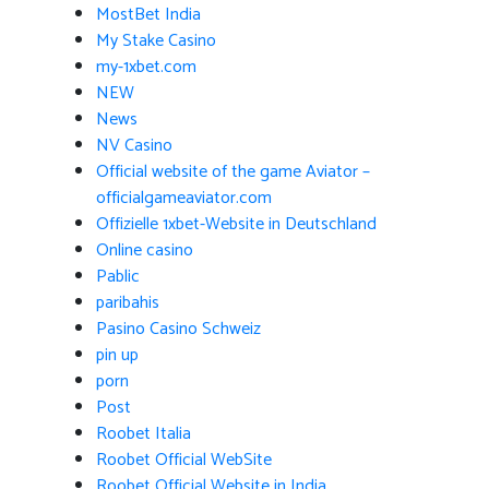
MostBet India
My Stake Casino
my-1xbet.com
NEW
News
NV Casino
Official website of the game Aviator –
officialgameaviator.com
Offizielle 1xbet-Website in Deutschland
Online casino
Pablic
paribahis
Pasino Casino Schweiz
pin up
porn
Post
Roobet Italia
Roobet Official WebSite
Roobet Official Website in India