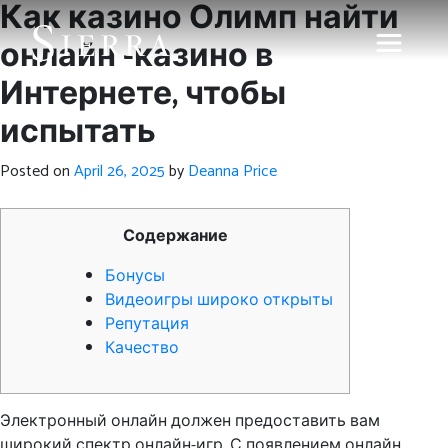
Как казино Олимп найти
онлайн -казино в
Интернете, чтобы
испытать
Posted on
April 26, 2025
by
Deanna Price
Содержание
Бонусы
Видеоигры широко открыты
Репутация
Качество
Электронный онлайн должен предоставить вам
широкий спектр онлайн-игр. С появлением онлайн