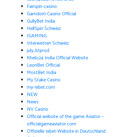
Fairspin-casino
Gamdom Casino Official
GullyBet India
HellSpin Schweiz
IGAMING
Interwetten Schweiz
july_btprod
Khelo24 India Official Website
LeonBet Official
MostBet India
My Stake Casino
my-1xbet.com
NEW
News
NV Casino
Official website of the game Aviator –
officialgameaviator.com
Offizielle 1xbet-Website in Deutschland