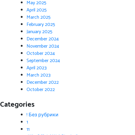
May 2025
April 2025
March 2025
February 2025
January 2025
December 2024
November 2024
October 2024
September 2024
April 2023
March 2023
December 2022
October 2022
Categories
! Без рубрики
1
11