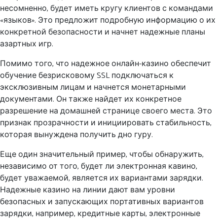
несомненно, будет иметь кругу клиентов с командами
«языков». Это предложит подробную информацию о их
конкретной безопасности и начнет надежные планы
азартных игр.
Помимо того, что надежное онлайн-казино обеспечит
обучение безрисковому SSL подключаться к
эксклюзивным лицам и начнется монетарными
документами. Он также найдет их конкретное
разрешение на домашней странице своего места. Это
признак прозрачности и инициировать стабильность,
которая вынуждена получить дно гуру.
Еще один значительный пример, чтобы обнаружить,
независимо от того, будет ли электронная кавино,
будет уважаемой, является их вариантами зарядки.
Надежные казино на линии дают вам уровни
безопасных и запускающих портативных вариантов
зарядки, например, кредитные карты, электронные