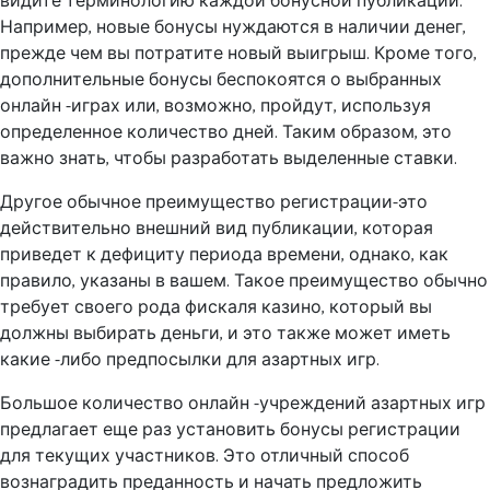
видите терминологию каждой бонусной публикации.
Например, новые бонусы нуждаются в наличии денег,
прежде чем вы потратите новый выигрыш. Кроме того,
дополнительные бонусы беспокоятся о выбранных
онлайн -играх или, возможно, пройдут, используя
определенное количество дней. Таким образом, это
важно знать, чтобы разработать выделенные ставки.
Другое обычное преимущество регистрации-это
действительно внешний вид публикации, которая
приведет к дефициту периода времени, однако, как
правило, указаны в вашем. Такое преимущество обычно
требует своего рода фискаля казино, который вы
должны выбирать деньги, и это также может иметь
какие -либо предпосылки для азартных игр.
Большое количество онлайн -учреждений азартных игр
предлагает еще раз установить бонусы регистрации
для текущих участников. Это отличный способ
вознаградить преданность и начать предложить