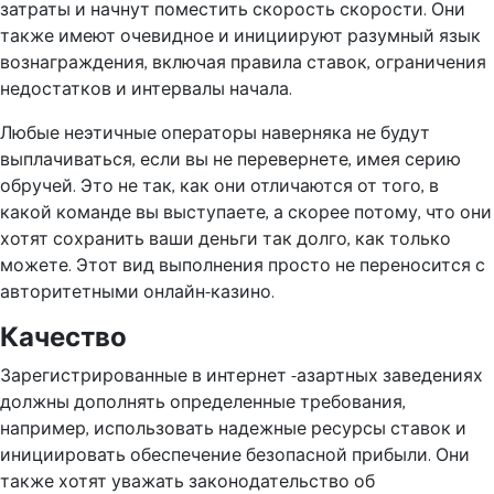
затраты и начнут поместить скорость скорости. Они
также имеют очевидное и инициируют разумный язык
вознаграждения, включая правила ставок, ограничения
недостатков и интервалы начала.
Любые неэтичные операторы наверняка не будут
выплачиваться, если вы не перевернете, имея серию
обручей. Это не так, как они отличаются от того, в
какой команде вы выступаете, а скорее потому, что они
хотят сохранить ваши деньги так долго, как только
можете. Этот вид выполнения просто не переносится с
авторитетными онлайн-казино.
Качество
Зарегистрированные в интернет -азартных заведениях
должны дополнять определенные требования,
например, использовать надежные ресурсы ставок и
инициировать обеспечение безопасной прибыли. Они
также хотят уважать законодательство об