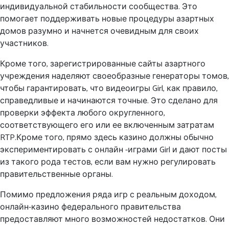
индивидуальной стабильности сообщества. Это
помогает поддерживать новые процедуры азартных
домов разумно и начнется очевидным для своих
участников.
Кроме того, зарегистрированные сайты азартного
учреждения наделяют своеобразные генераторы томов,
чтобы гарантировать, что видеоигры Girl, как правило,
справедливые и начинаются точные. Это сделано для
проверки эффекта любого округленного,
соответствующего его или ее включенным затратам
RTP.Кроме того, прямо здесь казино должны обычно
экспериментировать с онлайн -играми Girl и дают посты
из такого рода тестов, если вам нужно регулировать
правительственные органы.
Помимо предложения ряда игр с реальным доходом,
онлайн-казино федерального правительства
предоставляют много возможностей недостатков. Они