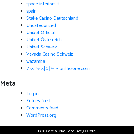
space-interiors.it
spain
Stake Casino Deutschland
Uncategorized
Unibet Official
Unibet Österreich
Unibet Schweiz
Vavada Casino Schweiz
wazamba
카지노사이트 – onlifezone.com
Meta
Log in
Entries feed
Comments feed
WordPress.org
10680 Cabela Drive, Lone Tree, CO 80124