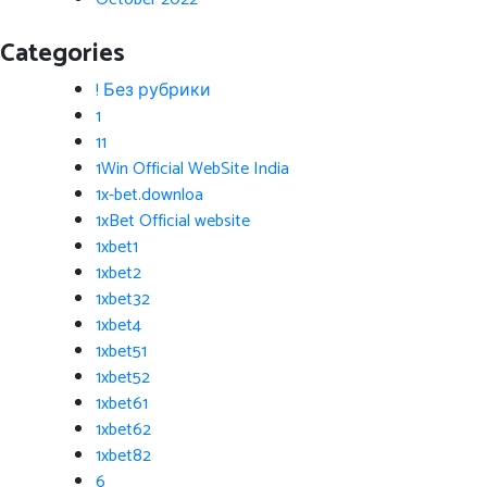
Categories
! Без рубрики
1
11
1Win Official WebSite India
1x-bet.downloa
1xBet Official website
1xbet1
1xbet2
1xbet32
1xbet4
1xbet51
1xbet52
1xbet61
1xbet62
1xbet82
6