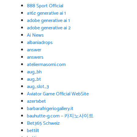
888 Sport Official
a16z generative ai 1
adobe generative ai 1
adobe generative ai 2
Ai News
albaniadrops
answer
answers
ateliermasomi.com
aug_bh
aug_bt
aug_slot_3
Aviator Game Official WebSite
azer1xbet
barbarafrigeriogallery.it
bauhutte-g.com – 카지노사이트
Bet365 Schweiz
bettilt