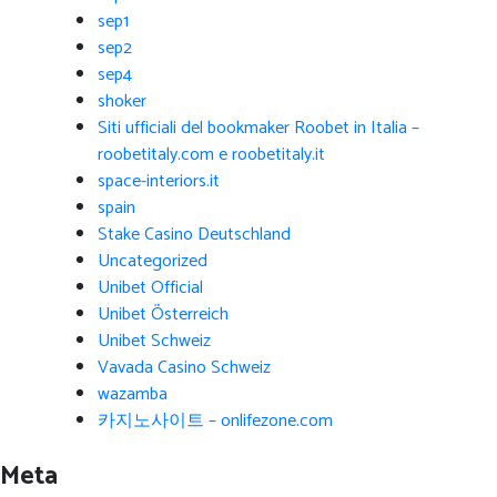
sep1
sep2
sep4
shoker
Siti ufficiali del bookmaker Roobet in Italia –
roobetitaly.com e roobetitaly.it
space-interiors.it
spain
Stake Casino Deutschland
Uncategorized
Unibet Official
Unibet Österreich
Unibet Schweiz
Vavada Casino Schweiz
wazamba
카지노사이트 – onlifezone.com
Meta