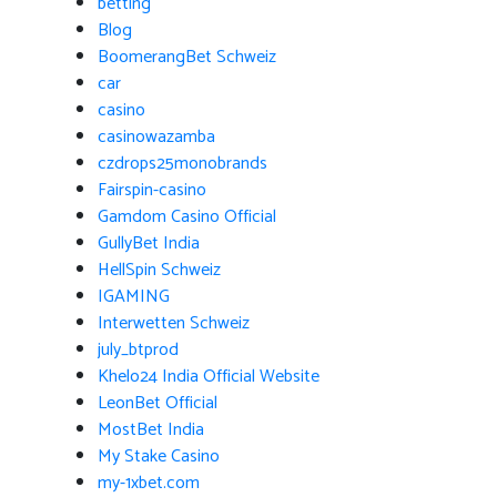
betting
Blog
BoomerangBet Schweiz
car
casino
casinowazamba
czdrops25monobrands
Fairspin-casino
Gamdom Casino Official
GullyBet India
HellSpin Schweiz
IGAMING
Interwetten Schweiz
july_btprod
Khelo24 India Official Website
LeonBet Official
MostBet India
My Stake Casino
my-1xbet.com