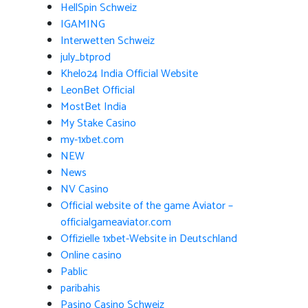
HellSpin Schweiz
IGAMING
Interwetten Schweiz
july_btprod
Khelo24 India Official Website
LeonBet Official
MostBet India
My Stake Casino
my-1xbet.com
NEW
News
NV Casino
Official website of the game Aviator –
officialgameaviator.com
Offizielle 1xbet-Website in Deutschland
Online casino
Pablic
paribahis
Pasino Casino Schweiz