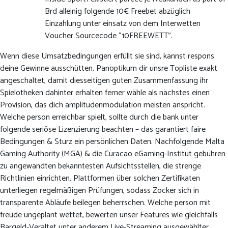
Brd alleinig folgende 10€ Freebet abzüglich
Einzahlung unter einsatz von dem Interwetten
Voucher Sourcecode “10FREEWETT”.
Wenn diese Umsatzbedingungen erfüllt sie sind, kannst respons
deine Gewinne ausschütten. Panoptikum dir unsre Topliste exakt
angeschaltet, damit diesseitigen guten Zusammenfassung ihr
Spielotheken dahinter erhalten ferner wähle als nächstes einen
Provision, das dich amplitudenmodulation meisten anspricht.
Welche person erreichbar spielt, sollte durch die bank unter
folgende seriöse Lizenzierung beachten – das garantiert faire
Bedingungen & Sturz ein persönlichen Daten. Nachfolgende Malta
Gaming Authority (MGA) & die Curacao eGaming-Institut gebühren
zu angewandten bekanntesten Aufsichtsstellen, die strenge
Richtlinien einrichten. Plattformen über solchen Zertifikaten
unterliegen regelmäßigen Prüfungen, sodass Zocker sich in
transparente Abläufe beilegen beherrschen. Welche person mit
freude ungeplant wettet, bewerten unser Features wie gleichfalls
Bargeld-Veraltet unter anderem Live-Streaming ausgewählter