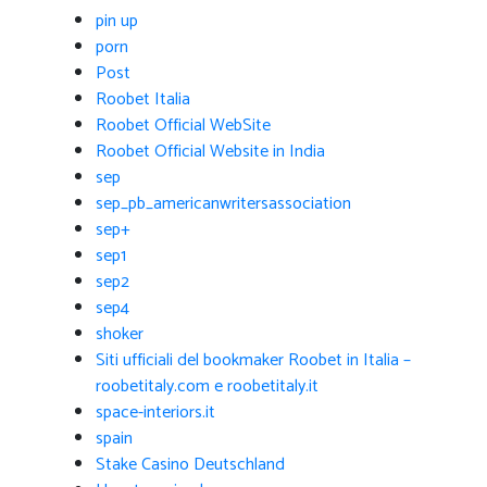
pin up
porn
Post
Roobet Italia
Roobet Official WebSite
Roobet Official Website in India
sep
sep_pb_americanwritersassociation
sep+
sep1
sep2
sep4
shoker
Siti ufficiali del bookmaker Roobet in Italia –
roobetitaly.com e roobetitaly.it
space-interiors.it
spain
Stake Casino Deutschland