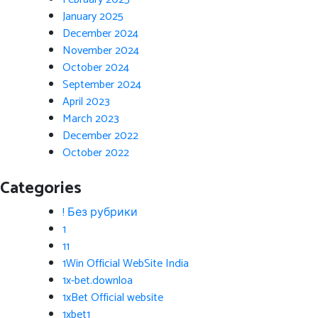
January 2025
December 2024
November 2024
October 2024
September 2024
April 2023
March 2023
December 2022
October 2022
Categories
! Без рубрики
1
11
1Win Official WebSite India
1x-bet.downloa
1xBet Official website
1xbet1