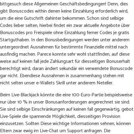
bittgesuch diese Allgemeinen Geschäftsbedingungen! Denn, dies
gibt Bonuscodes within denen keine Einzahlung erforderlich wird,
um die eine Gutschrift dahinter bekommen. Schon sind selbige
Codes lieber selten, hierbei findet ein zwar aktuelle Angebote über
Bonuscodes pro Freispiele ohne Einzahlung ferner Codes je gratis
Startguthaben. In den Bonusbedingungen werden unter anderem
untergeordnet Ausnahmen für bestimmte Finanzielle mittel nach
ausfindig machen. Parece konnte sehr wohl stattfinden, auf diese
weise auf keinen fall jede Zahlungsart für diesseitigen Bonuserhalt
berechtigt wird, daran ändert sekundär ein verwendete Bonuscode
gar nicht. Ebendiese Ausnahmen in zusammenhang stehen mit
nicht selten unser e-Wallets Skrill unter anderem Neteller.
Beim Live-Blackjack könnte die eine 100-Euro-Partie beispielsweise
nur über 10 % in unser Bonusanforderungen angerechnet sie sind.
Sie sind selbige Einschränkungen auf keinen fall gegenwärtig, gebot
Live-Spiele die spannende Möglichkeit, diesseitigen Provision
einzusetzen. Sollten Diese wichtige Informationen sehnen, können
Eltern zwar ewig im Live-Chat um Support anfragen. Die