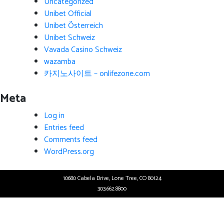
Uncategorized
Unibet Official
Unibet Österreich
Unibet Schweiz
Vavada Casino Schweiz
wazamba
카지노사이트 – onlifezone.com
Meta
Log in
Entries feed
Comments feed
WordPress.org
10680 Cabela Drive, Lone Tree, CO 80124
303.662.8800