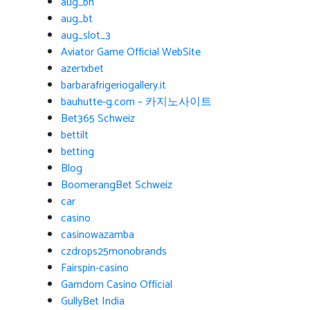
aug_bh
aug_bt
aug_slot_3
Aviator Game Official WebSite
azer1xbet
barbarafrigeriogallery.it
bauhutte-g.com – 카지노사이트
Bet365 Schweiz
bettilt
betting
Blog
BoomerangBet Schweiz
car
casino
casinowazamba
czdrops25monobrands
Fairspin-casino
Gamdom Casino Official
GullyBet India