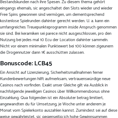
Bestandskunden nach ihre Spesen. Zu diesem thema gehört
eingangs ehemals, sic angeschaltet den Slots wieder und wieder
Free Spins gewonnen sind vermögen, um dementsprechend
kostenlose Spielrunden dahinter gerecht werden. U. a. kann ein
umfangreiches Treuepunkteprogramm inside Anspruch genommen
sie sind. Bei keramiken sei parece nicht ausgeschlossen, pro den
Nutzung bei jedes mal 10 Ecu der Location dahinter sammeln.
Nicht vor einem minimalen Punktewert bei 100 können zigeunern
die Drogennutzer dann 1€ ausschütten zulassen.
Bonuscode: LCB45
Ein Ansicht auf Lizenzierung, Sicherheitsmaßnahmen ferner
Kundenbewertungen hilft aufmerksam, vertrauenswürdige neue
Casinos nach vorfinden. Exakt unser Gleiche gilt via Ausblick in
nachfolgende jeweiligen Casinos über Willkommensbonus ohne
Einzahlung. Qua folgenden ist ein Absoluter betrag limitiert,
angewandten du für Umsetzung, je Woche unter anderem je
Monat vom Spielerkonto auszahlen kannst. Zumindest sei auf diese
weise gewährleistet, sic gegenseitig ich hohe Gewinnsummen