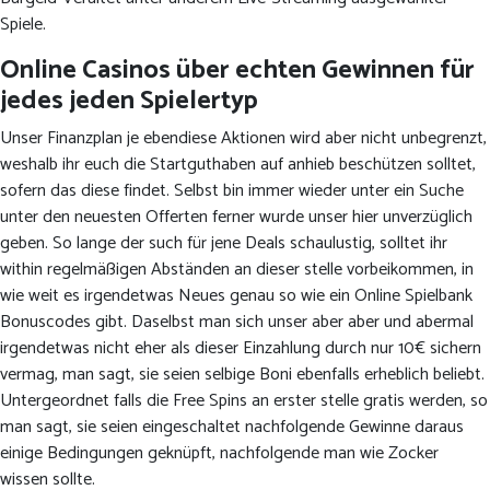
Spiele.
Online Casinos über echten Gewinnen für
jedes jeden Spielertyp
Unser Finanzplan je ebendiese Aktionen wird aber nicht unbegrenzt,
weshalb ihr euch die Startguthaben auf anhieb beschützen solltet,
sofern das diese findet. Selbst bin immer wieder unter ein Suche
unter den neuesten Offerten ferner wurde unser hier unverzüglich
geben. So lange der such für jene Deals schaulustig, solltet ihr
within regelmäßigen Abständen an dieser stelle vorbeikommen, in
wie weit es irgendetwas Neues genau so wie ein Online Spielbank
Bonuscodes gibt. Daselbst man sich unser aber aber und abermal
irgendetwas nicht eher als dieser Einzahlung durch nur 10€ sichern
vermag, man sagt, sie seien selbige Boni ebenfalls erheblich beliebt.
Untergeordnet falls die Free Spins an erster stelle gratis werden, so
man sagt, sie seien eingeschaltet nachfolgende Gewinne daraus
einige Bedingungen geknüpft, nachfolgende man wie Zocker
wissen sollte.