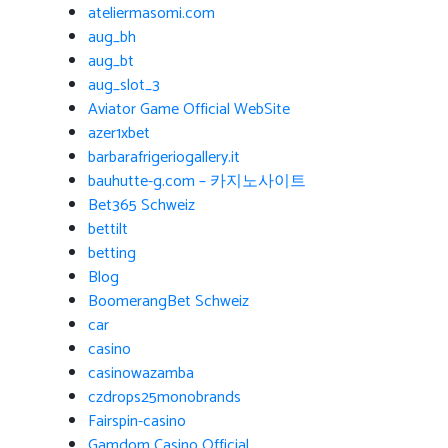
ateliermasomi.com
aug_bh
aug_bt
aug_slot_3
Aviator Game Official WebSite
azer1xbet
barbarafrigeriogallery.it
bauhutte-g.com – 카지노사이트
Bet365 Schweiz
bettilt
betting
Blog
BoomerangBet Schweiz
car
casino
casinowazamba
czdrops25monobrands
Fairspin-casino
Gamdom Casino Official