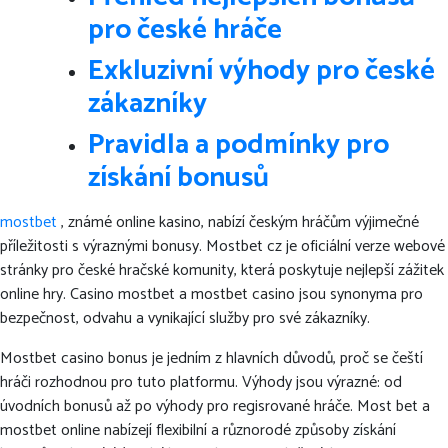
pro české hráče
Exkluzivní výhody pro české
zákazníky
Pravidla a podmínky pro
získání bonusů
mostbet
, známé online kasino, nabízí českým hráčům výjimečné
příležitosti s výraznými bonusy. Mostbet cz je oficiální verze webové
stránky pro české hračské komunity, která poskytuje nejlepší zážitek
online hry. Casino mostbet a mostbet casino jsou synonyma pro
bezpečnost, odvahu a vynikající služby pro své zákazníky.
Mostbet casino bonus je jedním z hlavních důvodů, proč se čeští
hráči rozhodnou pro tuto platformu. Výhody jsou výrazné: od
úvodních bonusů až po výhody pro regisrované hráče. Most bet a
mostbet online nabízejí flexibilní a různorodé způsoby získání