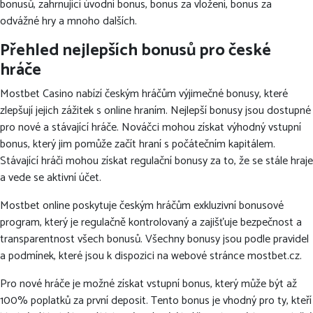
bonusů, zahrnující úvodní bonus, bonus za vložení, bonus za
odvážné hry a mnoho dalších.
Přehled nejlepších bonusů pro české
hráče
Mostbet Casino nabízí českým hráčům výjimečné bonusy, které
zlepšují jejich zážitek s online hraním. Nejlepší bonusy jsou dostupné
pro nové a stávající hráče. Nováčci mohou získat výhodný vstupní
bonus, který jim pomůže začít hraní s počátečním kapitálem.
Stávající hráči mohou získat regulační bonusy za to, že se stále hraje
a vede se aktivní účet.
Mostbet online poskytuje českým hráčům exkluzivní bonusové
program, který je regulačně kontrolovaný a zajišťuje bezpečnost a
transparentnost všech bonusů. Všechny bonusy jsou podle pravidel
a podmínek, které jsou k dispozici na webové stránce mostbet.cz.
Pro nové hráče je možné získat vstupní bonus, který může být až
100% poplatků za první deposit. Tento bonus je vhodný pro ty, kteří