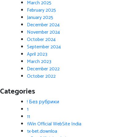
March 2025
February 2025
January 2025
December 2024
November 2024
October 2024
September 2024
April 2023
March 2023
December 2022
October 2022
Categories
! Без рубрики
1
11
1Win Official WebSite India
1x-bet.downloa