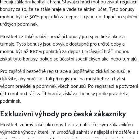
hledají základní kapitál k hraní. Stávající hráči mohou získat regulační
bonusy za to, že se stále hraje a vede se aktivní účet. Tyto bonusy
mohou být až 50% poplatků za deposit a jsou dostupné po splnění
určitých podmínek.
Mostbet.cz také nabízí speciální bonusy pro specifické akce a
turnaje. Tyto bonusy jsou obvykle dostupné pro určité doby a
mohou být až 100% poplatků za deposit. Stávající hráči mohou
získat tyto bonusy, pokud se účastní specifických akcí nebo turnajů.
Pro zajištění bezpečné registrace a úspěšného získání bonusů je
důležité, aby hráči se stáli při registraci na mostbet.cz a byli si
vědom pravidel a podmínek všech bonusů. Po registraci a potvrzení
účtu mohou hráči začít hraní a získávat bonusy podle pravidel a
podmínek.
Exkluzivní výhody pro české zákazníky
Mostbet, známý také jako mostbet cz, nabízí českým zákazníkům
výjimečné výhody, které jim umožňují zahrát v nejlepší atmosféře a s