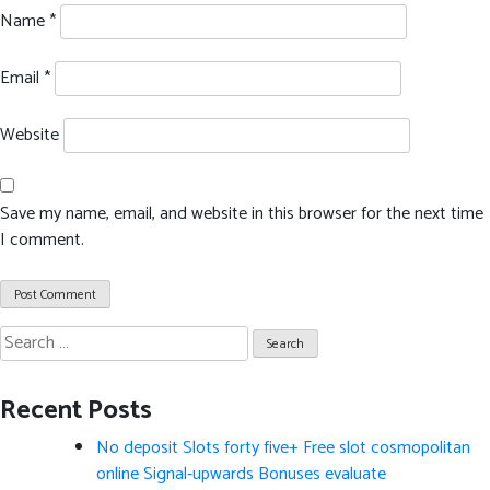
Name
*
Email
*
Website
Save my name, email, and website in this browser for the next time
I comment.
Search
for:
Recent Posts
No deposit Slots forty five+ Free slot cosmopolitan
online Signal-upwards Bonuses evaluate