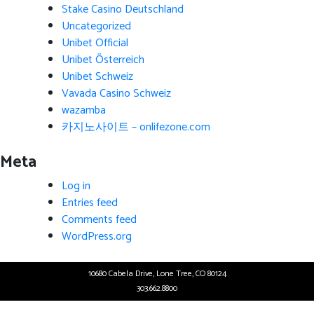
Stake Casino Deutschland
Uncategorized
Unibet Official
Unibet Österreich
Unibet Schweiz
Vavada Casino Schweiz
wazamba
카지노사이트 – onlifezone.com
Meta
Log in
Entries feed
Comments feed
WordPress.org
10680 Cabela Drive, Lone Tree, CO 80124
303.662.8800