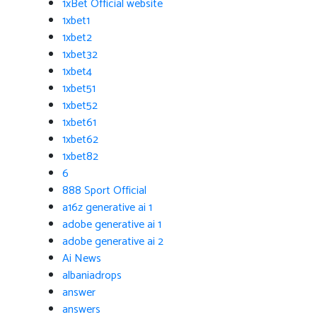
1xBet Official website
1xbet1
1xbet2
1xbet32
1xbet4
1xbet51
1xbet52
1xbet61
1xbet62
1xbet82
6
888 Sport Official
a16z generative ai 1
adobe generative ai 1
adobe generative ai 2
Ai News
albaniadrops
answer
answers