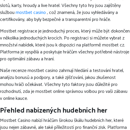
slotů, karty, hroudy a live hratel. Všechny tyto hry jsou zajištěny
službou
mostbet casino
, což znamená, že jsou vyhledávány a
certifikovány, aby byly bezpečné a transparentní pro hráče.
Mostbet registrace je jednoduchý proces, který může být dokončen
v několika jednoduchých krocích. Po registraci si můžete vybrat z
množství nabídek, které jsou k dispozici na platformě mostbet cz.
Platforma je vyspělá a poskytuje hráčům všechny potřebné nástroje
pro optimální zábavu a hraní.
Naše recenze mostbet casino zahrnují hledání a testování hratel,
analýzu bonusů a podpory, a také zjišťování, jakou zkušenost
mohou hráči očekávat. Všechny tyto faktory jsou důležité pro
rozhodnutí, zda je mostbet online správnou volbou pro vaši zábavu
v online kauce.
Přehled nabízených hudebních her
Mostbet Casino nabízí hráčům širokou škálu hudebních her, které
jsou nejen zábavné, ale také příležitostí pro finanční zisk. Platforma