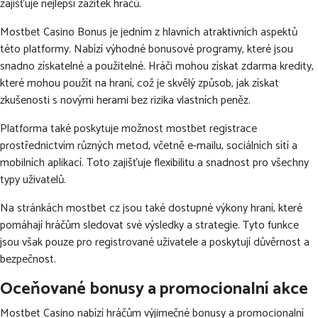
zajišťuje nejlepší zážitek hráčů.
Mostbet Casino Bonus je jedním z hlavních atraktivních aspektů
této platformy. Nabízí výhodné bonusové programy, které jsou
snadno získatelné a použitelné. Hráči mohou získat zdarma kredity,
které mohou použít na hraní, což je skvělý způsob, jak získat
zkušenosti s novými herami bez rizika vlastních peněz.
Platforma také poskytuje možnost mostbet registrace
prostřednictvím různých metod, včetně e-mailu, sociálních sítí a
mobilních aplikací. Toto zajišťuje flexibilitu a snadnost pro všechny
typy uživatelů.
Na stránkách mostbet cz jsou také dostupné výkony hraní, které
pomáhají hráčům sledovat své výsledky a strategie. Tyto funkce
jsou však pouze pro registrované uživatele a poskytují důvěrnost a
bezpečnost.
Oceňované bonusy a promocionalní akce
Mostbet Casino nabízí hráčům výjimečné bonusy a promocionalní