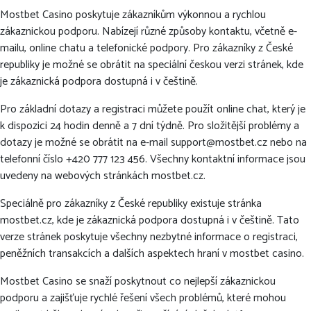
Mostbet Casino poskytuje zákazníkům výkonnou a rychlou
zákaznickou podporu. Nabízejí různé způsoby kontaktu, včetně e-
mailu, online chatu a telefonické podpory. Pro zákazníky z České
republiky je možné se obrátit na speciální českou verzi stránek, kde
je zákaznická podpora dostupná i v češtině.
Pro základní dotazy a registraci můžete použít online chat, který je
k dispozici 24 hodin denně a 7 dní týdně. Pro složitější problémy a
dotazy je možné se obrátit na e-mail support@mostbet.cz nebo na
telefonní číslo +420 777 123 456. Všechny kontaktní informace jsou
uvedeny na webových stránkách mostbet.cz.
Speciálně pro zákazníky z České republiky existuje stránka
mostbet.cz, kde je zákaznická podpora dostupná i v češtině. Tato
verze stránek poskytuje všechny nezbytné informace o registraci,
peněžních transakcích a dalších aspektech hraní v mostbet casino.
Mostbet Casino se snaží poskytnout co nejlepší zákaznickou
podporu a zajišťuje rychlé řešení všech problémů, které mohou