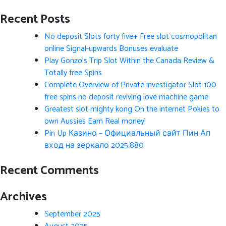
Recent Posts
No deposit Slots forty five+ Free slot cosmopolitan
online Signal-upwards Bonuses evaluate
Play Gonzo’s Trip Slot Within the Canada Review &
Totally free Spins
Complete Overview of Private investigator Slot 100
free spins no deposit reviving love machine game
Greatest slot mighty kong On the internet Pokies to
own Aussies Earn Real money!
Pin Up Казино – Официальный сайт Пин Ап
вход на зеркало 2025.880
Recent Comments
Archives
September 2025