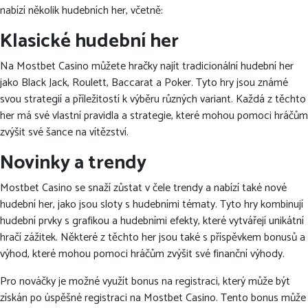
nabízí několik hudebních her, včetně:
Klasické hudební her
Na Mostbet Casino můžete hračky najít tradicionální hudební her
jako Black Jack, Roulett, Baccarat a Poker. Tyto hry jsou známé
svou strategií a příležitostí k výběru různých variant. Každá z těchto
her má své vlastní pravidla a strategie, které mohou pomoci hráčům
zvýšit své šance na vítězství.
Novinky a trendy
Mostbet Casino se snaží zůstat v čele trendy a nabízí také nové
hudební her, jako jsou sloty s hudebními tématy. Tyto hry kombinují
hudební prvky s grafikou a hudebními efekty, které vytvářejí unikátní
hračí zážitek. Některé z těchto her jsou také s příspěvkem bonusů a
výhod, které mohou pomoci hráčům zvýšit své finanční výhody.
Pro nováčky je možné využít bonus na registraci, který může být
získán po úspěšné registraci na Mostbet Casino. Tento bonus může