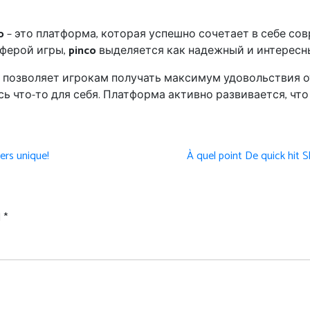
o
– это платформа, которая успешно сочетает в себе со
сферой игры,
pinco
выделяется как надежный и интересны
позволяет игрокам получать максимум удовольствия от
ь что-то для себя. Платформа активно развивается, чт
ers unique!
À quel point De quick hit 
d
*