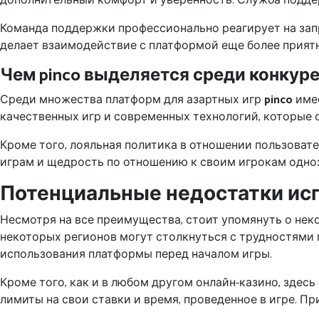
дополнительный комфорт и уверенность. Служба поддер
Команда поддержки профессионально реагирует на запр
делает взаимодействие с платформой еще более приятн
Чем pinco выделяется среди конкур
Среди множества платформ для азартных игр
pinco
имее
качественных игр и современных технологий, которые о
Кроме того, лояльная политика в отношении пользоват
играм и щедрость по отношению к своим игрокам одно
Потенциальные недостатки исп
Несмотря на все преимущества, стоит упомянуть о не
некоторых регионов могут столкнуться с трудностями 
использования платформы перед началом игры.
Кроме того, как и в любом другом онлайн-казино, здес
лимиты на свои ставки и время, проведенное в игре. П