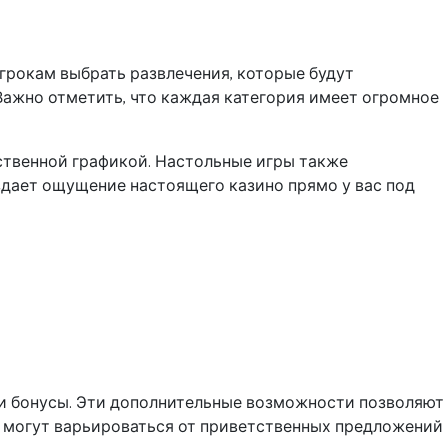
грокам выбрать развлечения, которые будут
 Важно отметить, что каждая категория имеет огромное
твенной графикой. Настольные игры также
здает ощущение настоящего казино прямо у вас под
и бонусы. Эти дополнительные возможности позволяют
ы могут варьироваться от приветственных предложений