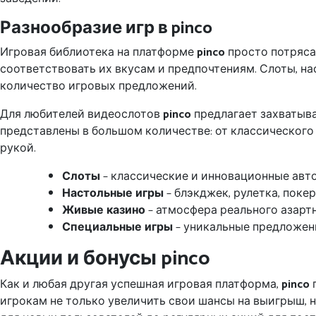
Разнообразие игр в pinco
Игровая библиотека на платформе
pinco
просто потряса
соответствовать их вкусам и предпочтениям. Слоты, на
количество игровых предложений.
Для любителей видеослотов
pinco
предлагает захватыв
представлены в большом количестве: от классического
рукой.
Слоты
– классические и инновационные авт
Настольные игры
– блэкджек, рулетка, покер
Живые казино
– атмосфера реального азарт
Специальные игры
– уникальные предложен
Акции и бонусы pinco
Как и любая другая успешная игровая платформа,
pinco
п
игрокам не только увеличить свои шансы на выигрыш, 