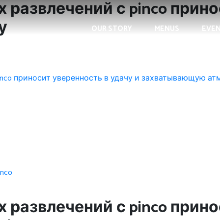
 развлечений с pinco прино
у
OUR STORY
MENUS
EVE
inco приносит уверенность в удачу и захватывающую ат
nco
 развлечений с pinco прино