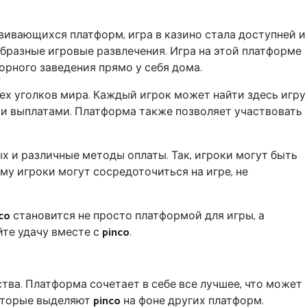
вивающихся платформ, игра в казино стала доступней и
бразные игровые развлечения. Игра на этой платформе
орного заведения прямо у себя дома.
ех уголков мира. Каждый игрок может найти здесь игру
ми выплатами. Платформа также позволяет участвовать
х и различные методы оплаты. Так, игроки могут быть
му игроки могут сосредоточиться на игре, не
co
становится не просто платформой для игры, а
йте удачу вместе с
pinco
.
ва. Платформа сочетает в себе все лучшее, что может
которые выделяют
pinco
на фоне других платформ.