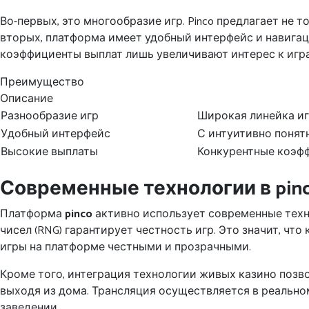
Во-первых, это многообразие игр. Pinco предлагает не 
вторых, платформа имеет удобный интерфейс и навигац
коэффициенты выплат лишь увеличивают интерес к игр
Преимущество
Описание
Разнообразие игр
Широкая линейка иг
Удобный интерфейс
С интуитивно понят
Высокие выплаты
Конкурентные коэфф
Современные технологии в pin
Платформа
pinco
активно использует современные техн
чисел (RNG) гарантирует честность игр. Это значит, ч
игры на платформе честными и прозрачными.
Кроме того, интеграция технологии живых казино позв
выходя из дома. Трансляция осуществляется в реально
заведении.