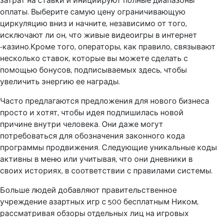
затрат на ставки и инициируют полные диапазоны
оплаты. Выберите самую цену ограничивающую
циркуляцию вниз и начните, независимо от того,
исключают ли он, что живые видеоигры в интернет
-казино.Кроме того, операторы, как правило, связывают
несколько ставок, которые вы можете сделать с
помощью бонусов, подписываемых здесь, чтобы
увеличить энергию ее награды.
Часто предлагаются предложения для нового бизнеса
просто и хотят, чтобы идея подпишилась новой
причине внутри человека. Они даже могут
потребоваться для обозначения законного кода
программы продвижения. Следующие уникальные коды
активны в меню или учитывая, что они дневники в
своих историях, в соответствии с правилами системы.
Больше людей добавляют правительственное
учреждение азартных игр с 500 бесплатным Ником,
рассматривая обзоры отдельных лиц на игровых