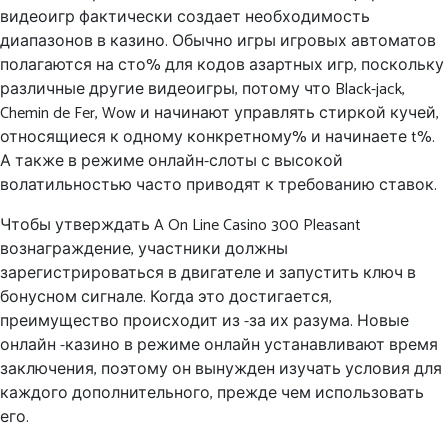
видеоигр фактически создает необходимость
диапазонов в казино. Обычно игры игровых автоматов
полагаются на сто% для кодов азартных игр, поскольку
различные другие видеоигры, потому что Black-jack,
Chemin de Fer, Wow и начинают управлять стиркой кучей,
относящиеся к одному конкретному% и начинаете t%.
А также в режиме онлайн-слоты с высокой
волатильностью часто приводят к требованию ставок.
Чтобы утверждать A On Line Casino 300 Pleasant
вознаграждение, участники должны
зарегистрироваться в двигателе и запустить ключ в
бонусном сигнале. Когда это достигается,
преимущество происходит из -за их разума. Новые
онлайн -казино в режиме онлайн устанавливают время
заключения, поэтому он вынужден изучать условия для
каждого дополнительного, прежде чем использовать
его.