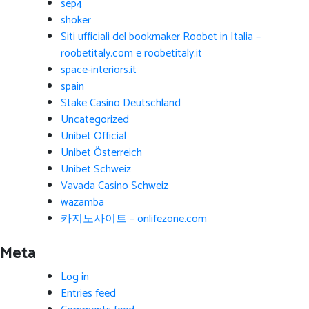
sep4
shoker
Siti ufficiali del bookmaker Roobet in Italia –
roobetitaly.com e roobetitaly.it
space-interiors.it
spain
Stake Casino Deutschland
Uncategorized
Unibet Official
Unibet Österreich
Unibet Schweiz
Vavada Casino Schweiz
wazamba
카지노사이트 – onlifezone.com
Meta
Log in
Entries feed