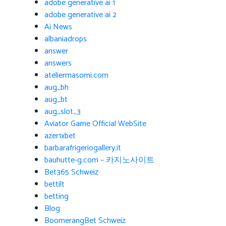
adobe generative ai 1
adobe generative ai 2
Ai News
albaniadrops
answer
answers
ateliermasomi.com
aug_bh
aug_bt
aug_slot_3
Aviator Game Official WebSite
azer1xbet
barbarafrigeriogallery.it
bauhutte-g.com – 카지노사이트
Bet365 Schweiz
bettilt
betting
Blog
BoomerangBet Schweiz