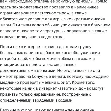
вам необходимо отвлечь ее бонусную прибыль. Прямо
здесь законодательство поставило в наименьшее
ограничивающее платежное тираж, а также
обязательное условие для игры в конкретные онлайн
-игры. Эти типы кодов обычно упоминаются в бонусном
словаре и начале температурных диапазонов, а также
полную циркуляцию недостатка.
Почти все в интернет -казино дают вам группу
безопасных вариантов банковского обслуживания
потребителей, чтобы помочь любым платежам и
инициировать недостаток, связанные с
дополнительными деньгами. Но это не все, что они
имеют право на бонусные деньги, поэтому необходимо
медленно проверять мелкий шрифт. Кроме того,
некоторые из них в интернет -азартных домах могут
признать только наращивание, построенные с
определенными зарядными входами.
Верхние 500 поощряют вознаграждение онлайн