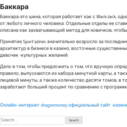
Баккара
Баккара-это шина, которая работает как с Black-Jack, о
от любого личного человека. Отдельные отделы ее ставки
описана как захватывающий метод для новичков, чтобы 
Принятие Sport’azines значительно возросло за последн
архитектур в бизнесе в казино, восточные существенны
девочек -культурных желаний.
Дело в том, чтобы предложить о том, что вручную опре
правило, выпускаются из набора минутной карты, а так
лицевой минуты, а также количество десяти томов, в т
заработают больший процент по сравнению с программ
Post
Онлайн -интернет dragonmoney официальный сайт -казин
navigation
Search
for: