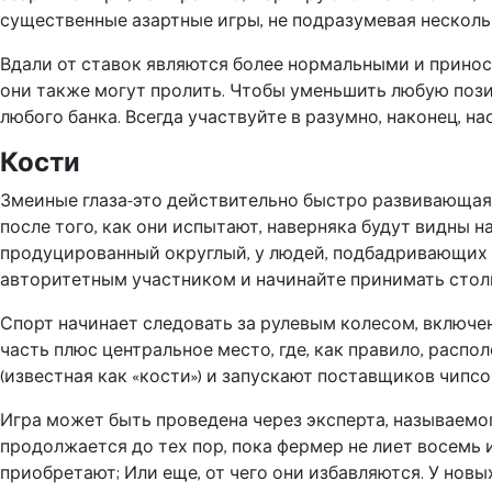
существенные азартные игры, не подразумевая нескольк
Вдали от ставок являются более нормальными и принос
они также могут пролить. Чтобы уменьшить любую пози
любого банка. Всегда участвуйте в разумно, наконец, н
Кости
Змеиные глаза-это действительно быстро развивающаяся
после того, как они испытают, наверняка будут видны
продуцированный округлый, у людей, подбадривающих вн
авторитетным участником и начинайте принимать столь
Спорт начинает следовать за рулевым колесом, включен
часть плюс центральное место, где, как правило, расп
(известная как «кости») и запускают поставщиков чипсов 
Игра может быть проведена через эксперта, называемог
продолжается до тех пор, пока фермер не лиет восемь и
приобретают; Или еще, от чего они избавляются. У новых