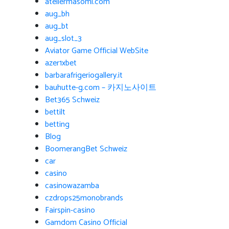
ateliermasomi.com
aug_bh
aug_bt
aug_slot_3
Aviator Game Official WebSite
azer1xbet
barbarafrigeriogallery.it
bauhutte-g.com – 카지노사이트
Bet365 Schweiz
bettilt
betting
Blog
BoomerangBet Schweiz
car
casino
casinowazamba
czdrops25monobrands
Fairspin-casino
Gamdom Casino Official