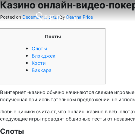
Казино онлайн-видео-поке
Posted on
December 2, 2024
by
Deanna Price
Посты
Слоты
Блэкджек
Кости
Баккара
В интернет -казино обычно начинаются свежие игровые 
полученная при испытательном предложении, не исполь
Любые циники считают, что онлайн -казино в веб -слот
следующие игры проводят обширные тесты от независ
Слоты