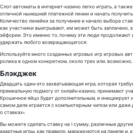
Слот-автоматы в интернет-казино легко играть, а так
отличной нынешней платежной линии и начать получить 
Количество линейки за получение и начало выбора став
как участники выигрывают, им может быть заплачено, 
эйфории. Это именно то, почему эти люди продолжают иг
удержать любого возвращающегося.
Используйте много созданных игровых игр игровых ав
ролика в одном конкретном, около трех или, возможно, 
Блэкджек
Двадцать один-это захватывающая игра, которая требу
премиальную подмогу от онлайн-казино, принимают уча
Крошечное яйцо будет дополнительным, и инициирует иг
самом деле играется с компьютерным чипом или даже д
о ставках».
Вы можете сделать ставку на 1 сумму, различные други
азартные игры, как правило, маркируются на панели и,