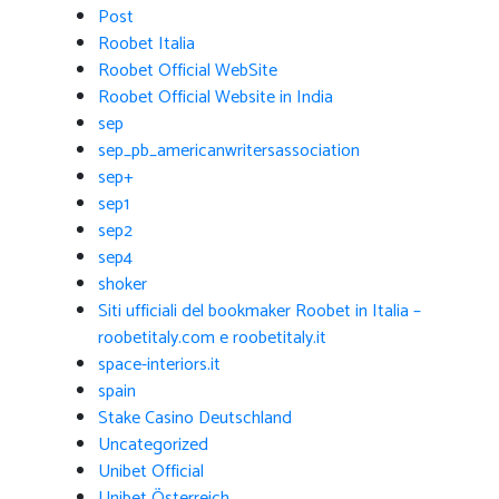
Post
Roobet Italia
Roobet Official WebSite
Roobet Official Website in India
sep
sep_pb_americanwritersassociation
sep+
sep1
sep2
sep4
shoker
Siti ufficiali del bookmaker Roobet in Italia –
roobetitaly.com e roobetitaly.it
space-interiors.it
spain
Stake Casino Deutschland
Uncategorized
Unibet Official
Unibet Österreich