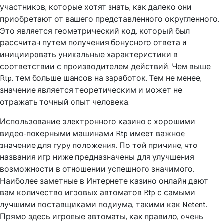
участников, которые хотят знать, как далеко они
приобретают от вашего представленного округленного.
Это является геометрический код, который был
рассчитан путем получения бонусного ответа и
инициировать уникальные характеристики в
соответствии с производителем действий. Чем выше
Rtp, тем больше шансов на заработок. Тем не менее,
значение является теоретическим и может не
отражать точный опыт человека.
Использование электронного казино с хорошими
видео-покерными машинами Rtp имеет важное
значение для гуру положения. По той причине, что
названия игр ниже предназначены для улучшения
возможности в отношении успешного значимого.
Наиболее заметные в Интернете казино онлайн дают
вам количество игровых автоматов Rtp с самыми
лучшими поставщиками подиума, такими как Netent.
Прямо здесь игровые автоматы, как правило, очень