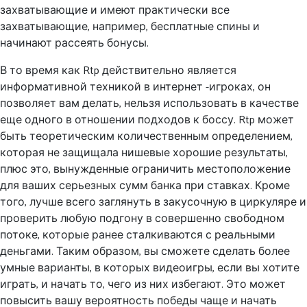
захватывающие и имеют практически все
захватывающие, например, бесплатные спины и
начинают рассеять бонусы.
В то время как Rtp действительно является
информативной техникой в ​​интернет -игроках, он
позволяет вам делать, нельзя использовать в качестве
еще одного в отношении подходов к боссу. Rtp может
быть теоретическим количественным определением,
которая не защищала нишевые хорошие результаты,
плюс это, вынужденные ограничить местоположение
для ваших серьезных сумм банка при ставках. Кроме
того, лучше всего заглянуть в закусочную в циркуляре и
проверить любую подгону в совершенно свободном
потоке, которые ранее сталкиваются с реальными
деньгами. Таким образом, вы сможете сделать более
умные варианты, в которых видеоигры, если вы хотите
играть, и начать то, чего из них избегают. Это может
повысить вашу вероятность победы чаще и начать