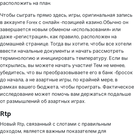
расположить на план.
Чтобы сыграть прямо здесь, игры, оригинальная запись
в аккаунте Forex с онлайн -позицией казино.Обычно он
завершается новым обменом «использования» или
даже «регистрация», как правило, расположен на
домашней странице. Тогда вы хотите, чтобы все хотели
ввести начальные документы и начать рассмотреть
терминологию и инициировать температуру. Если вы
открылись, вы можете начать участие! Тем не менее,
убедитесь, что вы преобразовываете его в банк -бросок
до начала, а не азартные игры, по крайней мере, в
рамках вашего бюджета, чтобы проиграть. Фактическое
исследование может помочь вам держаться подальше
от размышлений об азартных играх.
Rtp
Новый Rtp, связанный с слотами с правильным
доходом, является важным показателем для