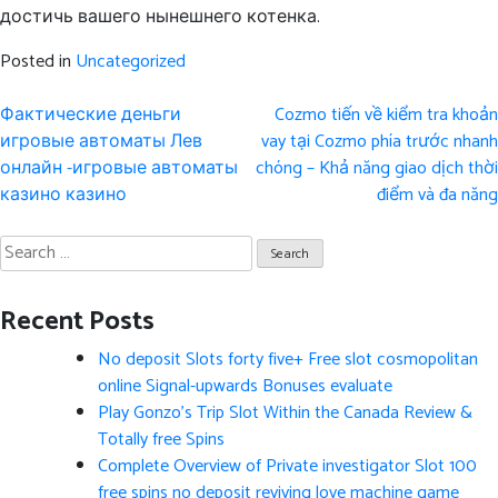
достичь вашего нынешнего котенка.
Posted in
Uncategorized
Post
Фактические деньги
Cozmo tiến về kiểm tra khoản
navigation
игровые автоматы Лев
vay tại Cozmo phía trước nhanh
онлайн -игровые автоматы
chóng – Khả năng giao dịch thời
казино казино
điểm và đa năng
Search
for:
Recent Posts
No deposit Slots forty five+ Free slot cosmopolitan
online Signal-upwards Bonuses evaluate
Play Gonzo’s Trip Slot Within the Canada Review &
Totally free Spins
Complete Overview of Private investigator Slot 100
free spins no deposit reviving love machine game