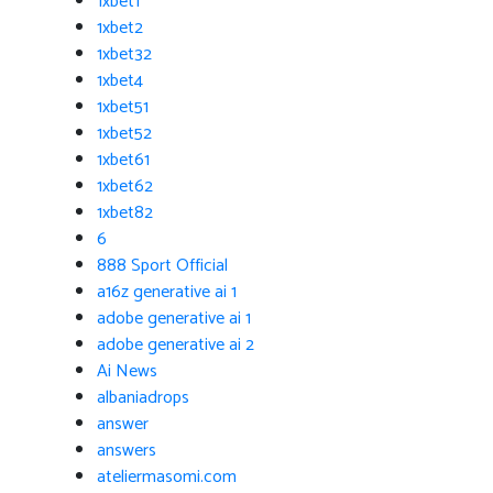
1xbet1
1xbet2
1xbet32
1xbet4
1xbet51
1xbet52
1xbet61
1xbet62
1xbet82
6
888 Sport Official
a16z generative ai 1
adobe generative ai 1
adobe generative ai 2
Ai News
albaniadrops
answer
answers
ateliermasomi.com