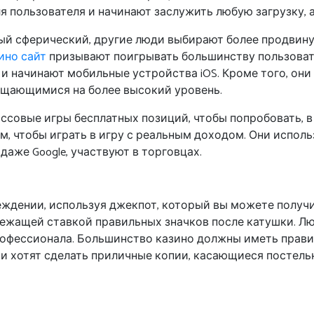
 пользователя и начинают заслужить любую загрузку, а
вый сферический, другие люди выбирают более продви
ино сайт
призывают поигрывать большинству пользоват
 и начинают мобильные устройства iOS. Кроме того, он
ащающимися на более высокий уровень.
ссовые игры бесплатных позиций, чтобы попробовать, в 
, чтобы играть в игру с реальным доходом. Они исполь
даже Google, участвуют в торговцах.
ждении, используя джекпот, который вы можете получи
лежащей ставкой правильных значков после катушки. Л
офессионала. Большинство казино должны иметь правил
и хотят сделать приличные копии, касающиеся постельн