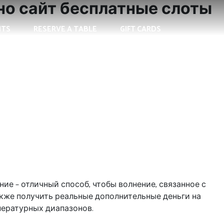
но сайт бесплатные слоты
NTS
RESERVE A TABLE
GIFT CARDS
ие – отличный способ, чтобы волнение, связанное с
акже получить реальные дополнительные деньги на
пературных диапазонов.