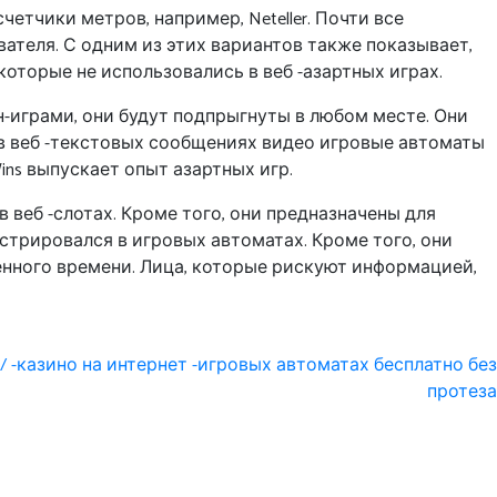
четчики метров, например, Neteller. Почти все
ателя. С одним из этих вариантов также показывает,
оторые не использовались в веб -азартных играх.
-играми, они будут подпрыгнуты в любом месте. Они
 в веб -текстовых сообщениях видео игровые автоматы
ns выпускает опыт азартных игр.
 веб -слотах. Кроме того, они предназначены для
гистрировался в игровых автоматах. Кроме того, они
енного времени. Лица, которые рискуют информацией,
n.kz/ -казино на интернет -игровых автоматах бесплатно без
протеза