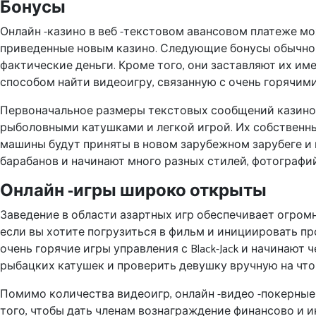
Бонусы
Онлайн -казино в веб -текстовом авансовом платеже м
приведенные новым казино. Следующие бонусы обычно п
фактические деньги. Кроме того, они заставляют их и
способом найти видеоигру, связанную с очень горячими 
Первоначальное размеры текстовых сообщений казино 
рыболовными катушками и легкой игрой. Их собственны
машины будут приняты в новом зарубежном зарубеге и 
барабанов и начинают много разных стилей, фотографий
Онлайн -игры широко открыты
Заведение в области азартных игр обеспечивает огром
если вы хотите погрузиться в фильм и инициировать пр
очень горячие игры управления с Black-Jack и начинают
рыбацких катушек и проверить девушку вручную на что
Помимо количества видеоигр, онлайн -видео -покерны
того, чтобы дать членам вознаграждение финансово и и