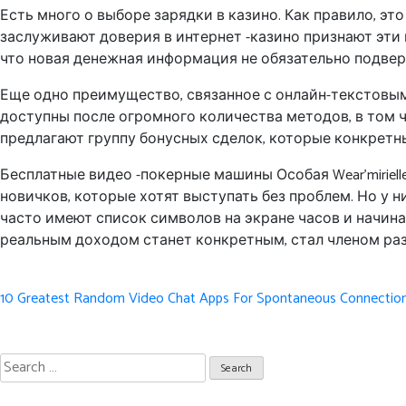
Есть много о выборе зарядки в казино. Как правило, это
заслуживают доверия в интернет -казино признают эти 
что новая денежная информация не обязательно подверг
Еще одно преимущество, связанное с онлайн-текстовы
доступны после огромного количества методов, в том ч
предлагают группу бонусных сделок, которые конкретны
Бесплатные видео -покерные машины Особая Wear’miriell
новичков, которые хотят выступать без проблем. Но у н
часто имеют список символов на экране часов и начин
реальным доходом станет конкретным, стал членом ра
Post
10 Greatest Random Video Chat Apps For Spontaneous Connectio
navigation
Search
for: