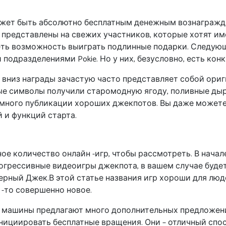
ожет быть абсолютно бесплатным денежным вознагражде
редставлены на свежих участников, которые хотят име
меть возможность выиграть подлинные подарки. Следую
подразделениями Pokie. Но у них, безусловно, есть кон
вниз награды зачастую часто представляет собой ориг
е символы получили старомодную ягоду, поливные дыры
много публикации хороших джекпотов. Вы даже можете н
 и функций старта.
ное количество онлайн -игр, чтобы рассмотреть. В нач
огрессивные видеоигры джекпота, в вашем случае будет
 черный Джек.В этой статье названия игр хороши для лю
 -то совершенно новое.
е машины предлагают много дополнительных предложен
нициировать бесплатные вращения. Они – отличный спос