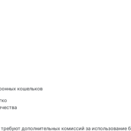
тронных кошельков
гко
ичества
не требуют дополнительных комиссий за использование 