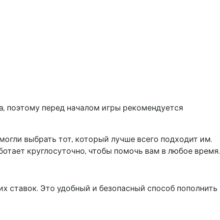
а, поэтому перед началом игры рекомендуется
могли выбрать тот, который лучше всего подходит им.
ботает круглосуточно, чтобы помочь вам в любое время.
их ставок. Это удобный и безопасный способ пополнить