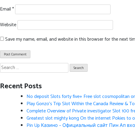
Email
*
Website
Save my name, email, and website in this browser for the next t
Search
for:
Recent Posts
No deposit Slots forty five+ Free slot cosmopolitan o
Play Gonzo’s Trip Slot Within the Canada Review & Tot
Complete Overview of Private investigator Slot 100 fr
Greatest slot mighty kong On the internet Pokies to 
Pin Up Казино – Официальный сайт Пин Ап вхо