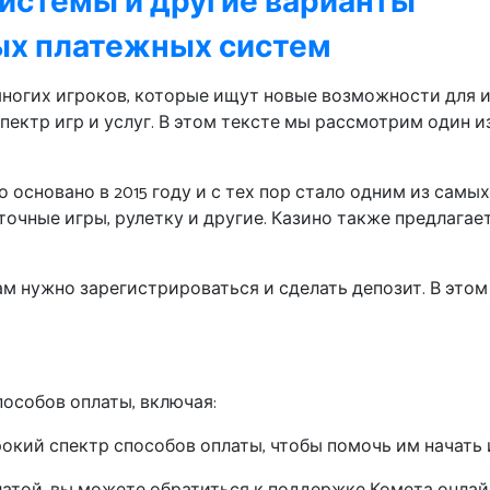
истемы и другие варианты
х платежных систем
многих игроков, которые ищут новые возможности для 
ектр игр и услуг. В этом тексте мы рассмотрим один из
о основано в 2015 году и с тех пор стало одним из самы
рточные игры, рулетку и другие. Казино также предлага
кам нужно зарегистрироваться и сделать депозит. В эт
особов оплаты, включая:
окий спектр способов оплаты, чтобы помочь им начать и