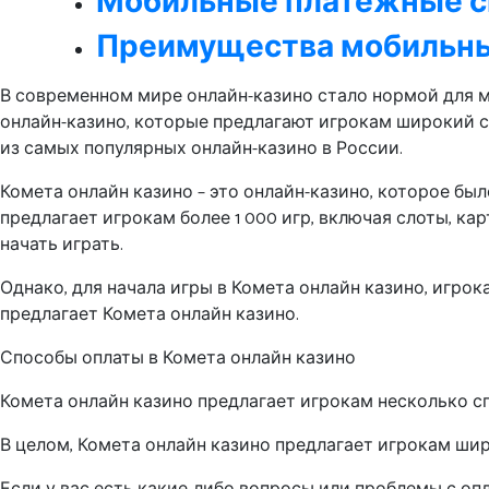
Мобильные платежные с
Преимущества мобильны
В современном мире онлайн-казино стало нормой для 
онлайн-казино, которые предлагают игрокам широкий сп
из самых популярных онлайн-казино в России.
Комета онлайн казино – это онлайн-казино, которое был
предлагает игрокам более 1 000 игр, включая слоты, ка
начать играть.
Однако, для начала игры в Комета онлайн казино, игро
предлагает Комета онлайн казино.
Способы оплаты в Комета онлайн казино
Комета онлайн казино предлагает игрокам несколько сп
В целом, Комета онлайн казино предлагает игрокам шир