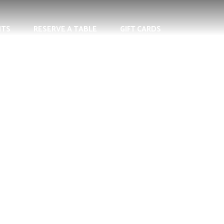
NTS
RESERVE A TABLE
GIFT CARDS