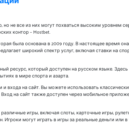
дации
р, но не все из них могут похваться высоким уровнем 
ких контор – Mostbet.
орая была основана в 2009 году. В настоящее время она
редлагает широкий спектр услуг, включая ставки на спор
ый ресурс, который доступен на русском языке. Здесь в
тиях в мире спорта и азарта.
и и входа на сайт. Вы можете использовать классическ
er. Вход на сайт также доступен через мобильное прилож
в различные игры, включая слоты, карточные игры, рулетку
н. Игроки могут играть в игры за реальные деньги или 