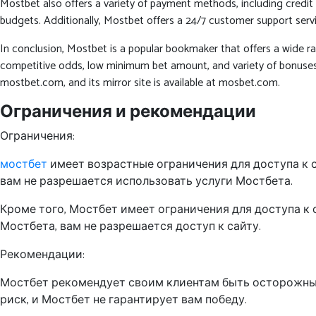
Mostbet also offers a variety of payment methods, including credit 
budgets. Additionally, Mostbet offers a 24/7 customer support servi
In conclusion, Mostbet is a popular bookmaker that offers a wide ran
competitive odds, low minimum bet amount, and variety of bonuses an
mostbet.com, and its mirror site is available at mosbet.com.
Ограничения и рекомендации
Ограничения:
мостбет
имеет возрастные ограничения для доступа к св
вам не разрешается использовать услуги Мостбета.
Кроме того, Мостбет имеет ограничения для доступа к 
Мостбета, вам не разрешается доступ к сайту.
Рекомендации:
Мостбет рекомендует своим клиентам быть осторожными 
риск, и Мостбет не гарантирует вам победу.