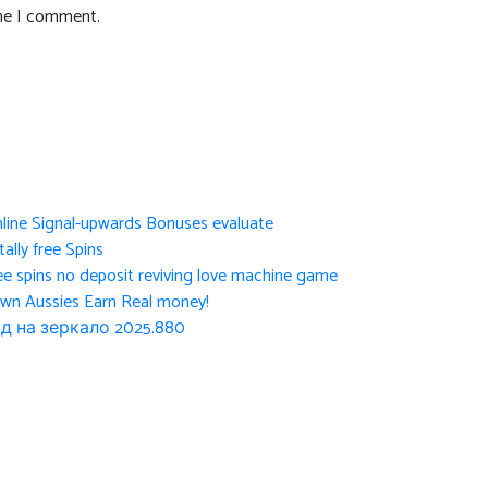
ime I comment.
nline Signal-upwards Bonuses evaluate
ally free Spins
ee spins no deposit reviving love machine game
own Aussies Earn Real money!
д на зеркало 2025.880