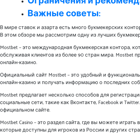
Ограничения и рекомен
Важные советы:
В мире ставок и азарта есть много букмекерских конто
В этом обзоре мы рассмотрим одну из лучших букмекерс
Mostbet – это международная букмекерская контора, кот
обслуживая клиентов из более 90 стран мира. Mostbet п
онлайн-казино.
Официальный сайт Mostbet – это удобный и функциональн
онлайн-казино и получать информацию о последних собы
Mostbet предлагает несколько способов для регистраци
социальные сети, такие как Вконтакте, Facebook и Twitt
официальном сайте.
Mostbet Casino – это раздел сайта, где вы можете играть 
которые доступны для игроков из России и других стра