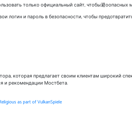
ользовать только официальный сайт, чтобы避оопасных м
и логин и пароль в безопасности, чтобы предотвратить
тора, которая предлагает своим клиентам широкий спек
я и рекомендации Мостбета.
 Religious as part of VulkanSpiele