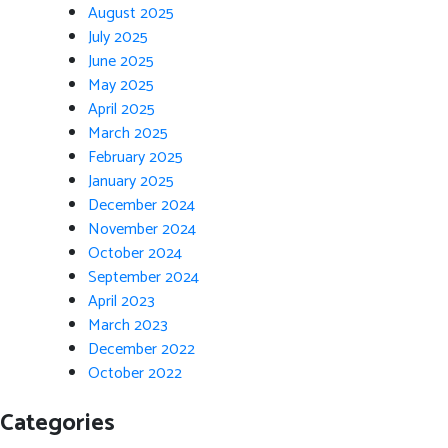
August 2025
July 2025
June 2025
May 2025
April 2025
March 2025
February 2025
January 2025
December 2024
November 2024
October 2024
September 2024
April 2023
March 2023
December 2022
October 2022
Categories