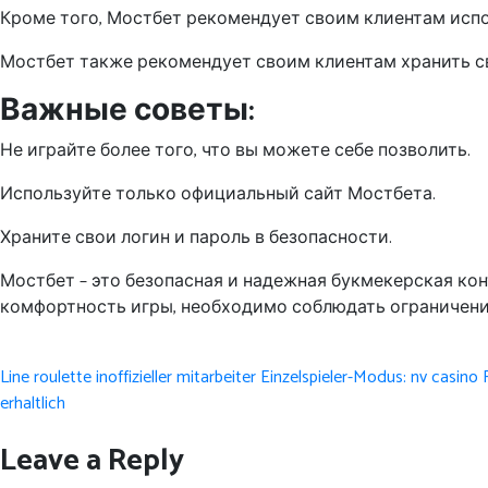
Кроме того, Мостбет рекомендует своим клиентам исп
Мостбет также рекомендует своим клиентам хранить сво
Важные советы:
Не играйте более того, что вы можете себе позволить.
Используйте только официальный сайт Мостбета.
Храните свои логин и пароль в безопасности.
Мостбет – это безопасная и надежная букмекерская кон
комфортность игры, необходимо соблюдать ограничени
Post
Line roulette inoffizieller mitarbeiter Einzelspieler-Modus: nv casino
navigation
erhaltlich
Leave a Reply