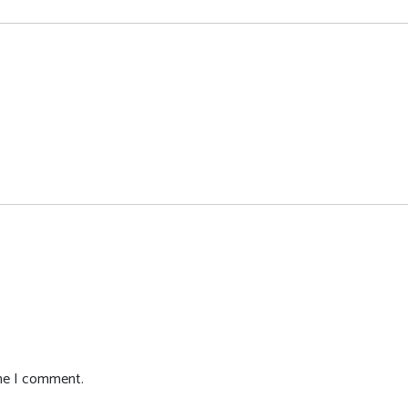
ime I comment.