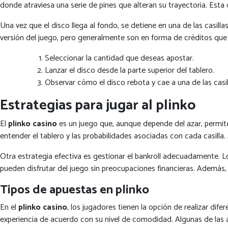
donde atraviesa una serie de pines que alteran su trayectoria. Esta
Una vez que el disco llega al fondo, se detiene en una de las casill
versión del juego, pero generalmente son en forma de créditos que 
Seleccionar la cantidad que deseas apostar.
Lanzar el disco desde la parte superior del tablero.
Observar cómo el disco rebota y cae a una de las casil
Estrategias para jugar al plinko
El
plinko casino
es un juego que, aunque depende del azar, permite
entender el tablero y las probabilidades asociadas con cada casilla
Otra estrategia efectiva es gestionar el bankroll adecuadamente. L
pueden disfrutar del juego sin preocupaciones financieras. Además,
Tipos de apuestas en plinko
En el
plinko casino
, los jugadores tienen la opción de realizar dif
experiencia de acuerdo con su nivel de comodidad. Algunas de la