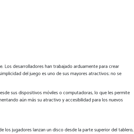
te. Los desarrolladores han trabajado arduamente para crear
 simplicidad del juego es uno de sus mayores atractivos; no se
 desde sus dispositivos móviles o computadoras, lo que les permite
mentando aún más su atractivo y accesibilidad para los nuevos
e los jugadores lanzan un disco desde la parte superior del tablero,