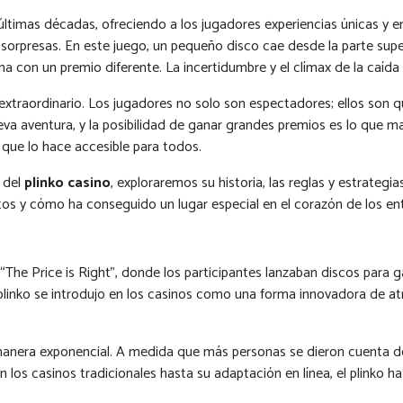
últimas décadas, ofreciendo a los jugadores experiencias únicas y e
sorpresas. En este juego, un pequeño disco cae desde la parte supe
a una con un premio diferente. La incertidumbre y el clímax de la caíd
 extraordinario. Los jugadores no solo son espectadores; ellos son 
ueva aventura, y la posibilidad de ganar grandes premios es lo que
 que lo hace accesible para todos.
 del
plinko casino
, exploraremos su historia, las reglas y estrategi
os y cómo ha conseguido un lugar especial en el corazón de los ent
o “The Price is Right”, donde los participantes lanzaban discos par
 plinko se introdujo en los casinos como una forma innovadora de a
 manera exponencial. A medida que más personas se dieron cuenta de
os casinos tradicionales hasta su adaptación en línea, el plinko h