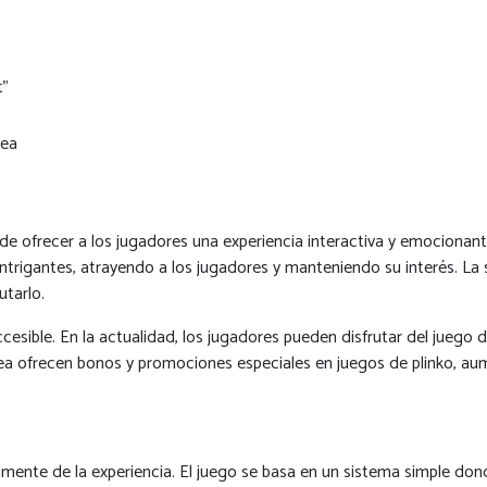
t”
nea
de ofrecer a los jugadores una experiencia interactiva y emocionan
 intrigantes, atrayendo a los jugadores y manteniendo su interés. La
utarlo.
ccesible. En la actualidad, los jugadores pueden disfrutar del juego
nea ofrecen bonos y promociones especiales en juegos de plinko, au
namente de la experiencia. El juego se basa en un sistema simple dond