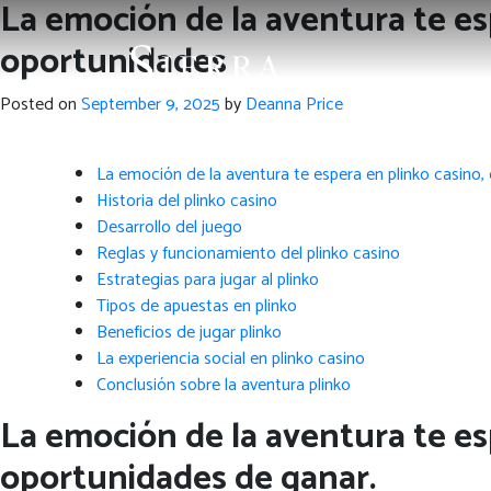
La emoción de la aventura te es
oportunidades
Posted on
September 9, 2025
by
Deanna Price
La emoción de la aventura te espera en plinko casino
Historia del plinko casino
Desarrollo del juego
Reglas y funcionamiento del plinko casino
Estrategias para jugar al plinko
Tipos de apuestas en plinko
Beneficios de jugar plinko
La experiencia social en plinko casino
Conclusión sobre la aventura plinko
La emoción de la aventura te es
oportunidades de ganar.