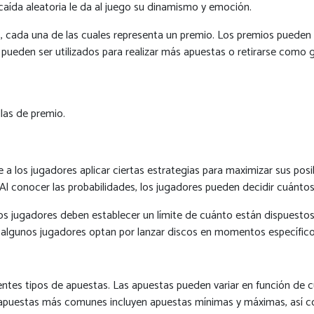
 caída aleatoria le da al juego su dinamismo y emoción.
as, cada una de las cuales representa un premio. Los premios pueden 
pueden ser utilizados para realizar más apuestas o retirarse como 
las de premio.
 a los jugadores aplicar ciertas estrategias para maximizar sus pos
. Al conocer las probabilidades, los jugadores pueden decidir cuánt
os jugadores deben establecer un límite de cuánto están dispuestos
 algunos jugadores optan por lanzar discos en momentos específicos
erentes tipos de apuestas. Las apuestas pueden variar en función de 
s apuestas más comunes incluyen apuestas mínimas y máximas, así 