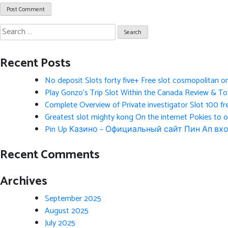
Search
for:
Recent Posts
No deposit Slots forty five+ Free slot cosmopolitan o
Play Gonzo’s Trip Slot Within the Canada Review & Tot
Complete Overview of Private investigator Slot 100 fr
Greatest slot mighty kong On the internet Pokies to 
Pin Up Казино – Официальный сайт Пин Ап вхо
Recent Comments
Archives
September 2025
August 2025
July 2025