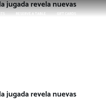
da jugada revela nuevas
NTS
RESERVE A TABLE
GIFT CARDS
da jugada revela nuevas