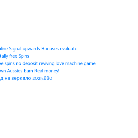
nline Signal-upwards Bonuses evaluate
ally free Spins
ee spins no deposit reviving love machine game
own Aussies Earn Real money!
д на зеркало 2025.880