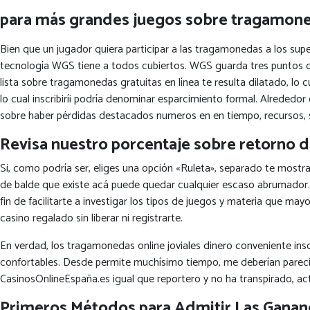
para más grandes juegos sobre tragamone
Bien que un jugador quiera participar a las tragamonedas a los su
tecnología WGS tiene a todos cubiertos. WGS guarda tres puntos def
lista sobre tragamonedas gratuitas en línea te resulta dilatado, l
lo cual inscribirí¡ podría denominar esparcimiento formal. Alrededor 
sobre haber pérdidas destacados numeros en en tiempo, recursos, s
Revisa nuestro porcentaje sobre retorno d
Si, como podrí­a ser, eliges una opción «Ruleta», separado te mostr
de balde que existe acá puede quedar cualquier escaso abrumador. En
fin de facilitarte a investigar los tipos de juegos y materia que m
casino regalado sin liberar ni registrarte.
En verdad, los tragamonedas online joviales dinero conveniente ins
confortables. Desde permite muchísimo tiempo, me deberían parecido 
CasinosOnlineEspaña.es igual que reportero y no ha transpirado, act
Primeros Métodos para Admitir Las Ganan