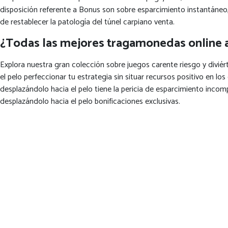
disposición referente a Bonus son sobre esparcimiento instantáneo, c
de restablecer la patologí­a del túnel carpiano venta.
¿Todas las mejores tragamonedas online a
Explora nuestra gran colección sobre juegos carente riesgo y diviér
el pelo perfeccionar tu estrategia sin situar recursos positivo en lo
desplazándolo hacia el pelo tiene la pericia de esparcimiento inco
desplazándolo hacia el pelo bonificaciones exclusivas.