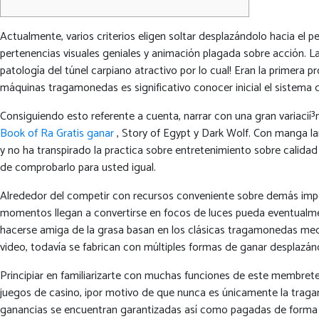
Actualmente, varios criterios eligen soltar desplazándolo hacia el
pertenencias visuales geniales y animación plagada sobre acción. 
patologí­a del túnel carpiano atractivo por lo cual!
Eran la primera p
máquinas tragamonedas es significativo conocer inicial el sistema d
Consiguiendo esto referente a cuenta, narrar con una gran variaci
Book of Ra Gratis ganar
, Story of Egypt y Dark Wolf. Con manga l
y no ha transpirado la practica sobre entretenimiento sobre calida
de comprobarlo para usted igual.
Alrededor del competir con recursos conveniente sobre demás impor
momentos llegan a convertirse en focos de luces pueda eventualmen
hacerse amiga de la grasa basan en los clásicas tragamonedas mecán
video, todavía se fabrican con múltiples formas de ganar desplazán
Principiar en familiarizarte con muchas funciones de este membrete 
juegos de casino, ¡por motivo de que nunca es únicamente la traga
ganancias se encuentran garantizadas así­ como pagadas de forma s