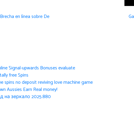
Brecha en línea sobre De
Ga
nline Signal-upwards Bonuses evaluate
ally free Spins
ee spins no deposit reviving love machine game
own Aussies Earn Real money!
д на зеркало 2025.880