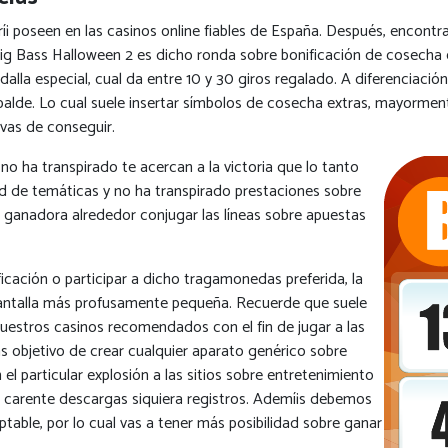
¡ poseen en las casinos online fiables de España. Después, encontra
g Bass Halloween 2 es dicho ronda sobre bonificación de cosecha e
alla especial, cual da entre 10 y 30 giros regalado. A diferenciaci
 balde. Lo cual suele insertar símbolos de cosecha extras, mayormen
ivas de conseguir.
 no ha transpirado te acercan a la victoria que lo tanto
d de temáticas y no ha transpirado prestaciones sobre
a ganadora alrededor conjugar las líneas sobre apuestas
ificación o participar a dicho tragamonedas preferida, la
a pantalla más profusamente pequeña. Recuerde que suele
uestros casinos recomendados con el fin de jugar a las
 objetivo de crear cualquier aparato genérico sobre
el particular explosión a las sitios sobre entretenimiento
e carente descargas siquiera registros. Ademí¡s debemos
able, por lo cual vas a tener más posibilidad sobre ganar