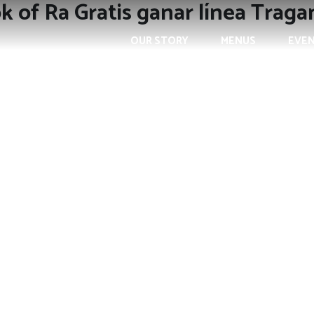
k of Ra Gratis ganar línea Tra
OUR STORY
MENUS
EVE