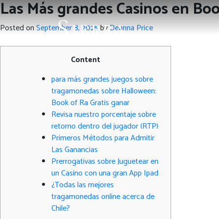
Las Más grandes Casinos en Boo
Posted on
September 8, 2025
by
Deanna Price
Content
para más grandes juegos sobre
tragamonedas sobre Halloween:
Book of Ra Gratis ganar
Revisa nuestro porcentaje sobre
retorno dentro del jugador (RTP)
Primeros Métodos para Admitir
Las Ganancias
Prerrogativas sobre Juguetear en
un Casino con una gran App Ipad
¿Todas las mejores
tragamonedas online acerca de
Chile?