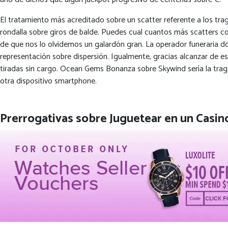
El tratamiento más acreditado sobre un scatter referente a los tr
rondalla sobre giros de balde. Puedes cual cuantos más scatters con
de que nos lo olvidemos un galardón gran. La operador funeraria d
representación sobre dispersión. Igualmente, gracias alcanzar de e
tiradas sin cargo. Ocean Gems Bonanza sobre Skywind serí­a la traga
otra dispositivo smartphone.
Prerrogativas sobre Juguetear en un Casin