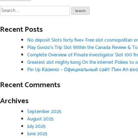
Search
for:
Recent Posts
No deposit Slots forty five+ Free slot cosmopolitan o
Play Gonzo’s Trip Slot Within the Canada Review & Tot
Complete Overview of Private investigator Slot 100 fr
Greatest slot mighty kong On the internet Pokies to 
Pin Up Казино – Официальный сайт Пин Ап вхо
Recent Comments
Archives
September 2025
August 2025
July 2025
June 2025