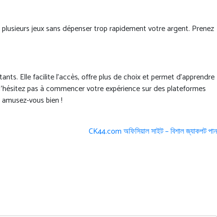
 plusieurs jeux sans dépenser trop rapidement votre argent. Prenez
ts. Elle facilite l’accès, offre plus de choix et permet d’apprendre
e. N’hésitez pas à commencer votre expérience sur des plateformes
, amusez-vous bien !
CK44.com অফিসিয়াল সাইট – বিশাল জ্যাকপট পান