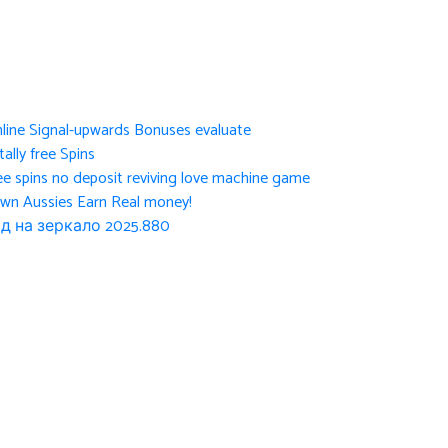
nline Signal-upwards Bonuses evaluate
ally free Spins
ee spins no deposit reviving love machine game
own Aussies Earn Real money!
д на зеркало 2025.880