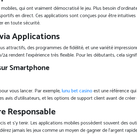
obiles, qui ont vraiment démocratisé le jeu. Plus besoin d’ordinate
sportifs en direct. Ces applications sont conçues pour être intuitives
er en toute sécurité.
via Applications
onus attractifs, des programmes de fidélité, et une variété impressio
4h/24 rendent l’expérience très flexible. Pour les débutants, cela sig
 sur Smartphone
 pour vous lancer. Par exemple,
lunu bet casino
est une référence qu
les avis d’utilisateurs, et les options de support client avant de crée
re Responsable
cis et s’y tenir. Les applications mobiles possèdent souvent des outi
considérez jamais les jeux comme un moyen de gagner de l’argent rapi