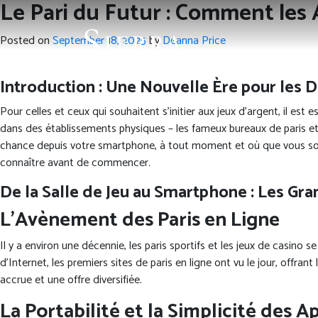
Le Pari du Futur : Comment les
Posted on
September 18, 2025
by
Deanna Price
Introduction : Une Nouvelle Ère pour les 
Pour celles et ceux qui souhaitent s’initier aux jeux d’argent, il e
dans des établissements physiques – les fameux bureaux de paris et 
chance depuis votre smartphone, à tout moment et où que vous soye
connaître avant de commencer.
De la Salle de Jeu au Smartphone : Les Gr
L’Avènement des Paris en Ligne
Il y a environ une décennie, les paris sportifs et les jeux de casino 
d’Internet, les premiers sites de paris en ligne ont vu le jour, offran
accrue et une offre diversifiée.
La Portabilité et la Simplicité des A