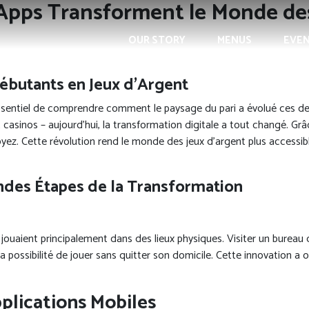
 Apps Transforment le Monde des
OUR STORY
MENUS
EVE
Débutants en Jeux d’Argent
st essentiel de comprendre comment le paysage du pari a évolué ces d
casinos – aujourd’hui, la transformation digitale a tout changé. Gr
z. Cette révolution rend le monde des jeux d’argent plus accessibl
andes Étapes de la Transformation
se jouaient principalement dans des lieux physiques. Visiter un bureau
t la possibilité de jouer sans quitter son domicile. Cette innovation a
pplications Mobiles