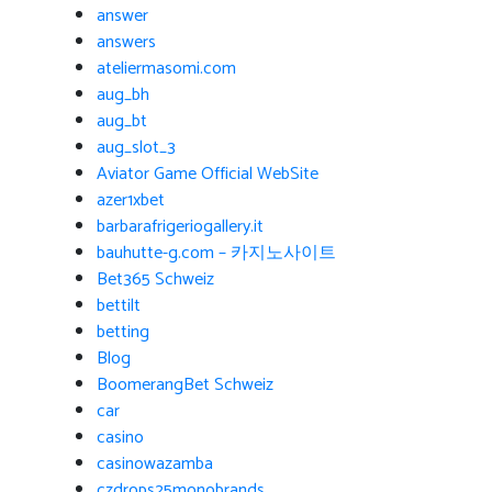
answer
answers
ateliermasomi.com
aug_bh
aug_bt
aug_slot_3
Aviator Game Official WebSite
azer1xbet
barbarafrigeriogallery.it
bauhutte-g.com – 카지노사이트
Bet365 Schweiz
bettilt
betting
Blog
BoomerangBet Schweiz
car
casino
casinowazamba
czdrops25monobrands