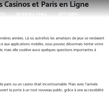
 Casinos et Paris en Ligne
NTS
RESERVE A TABLE
GIFT CARDS
ernières années. Là où autrefois les amateurs de jeux se rendaient
âce aux applications mobiles, vous pouvez désormais tenter votre
e, mais elle soulève aussi quelques questions importantes à
 de paris ou un casino était incontournable. Mais avec l’arrivée
 ouvert la porte à un tout nouveau public, grâce à une accessibilité