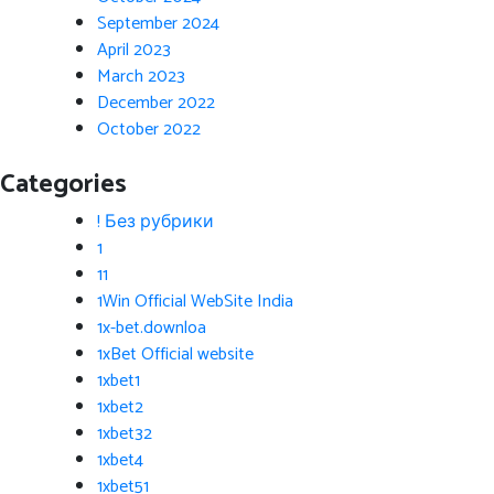
September 2024
April 2023
March 2023
December 2022
October 2022
Categories
! Без рубрики
1
11
1Win Official WebSite India
1x-bet.downloa
1xBet Official website
1xbet1
1xbet2
1xbet32
1xbet4
1xbet51