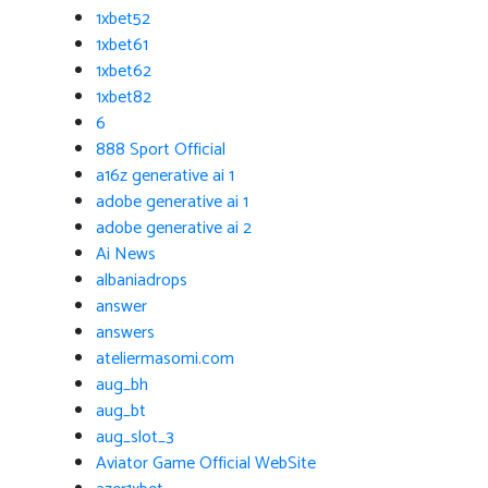
1xbet52
1xbet61
1xbet62
1xbet82
6
888 Sport Official
a16z generative ai 1
adobe generative ai 1
adobe generative ai 2
Ai News
albaniadrops
answer
answers
ateliermasomi.com
aug_bh
aug_bt
aug_slot_3
Aviator Game Official WebSite