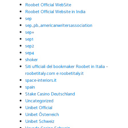
Roobet Official WebSite
Roobet Official Website in India
sep
sep_pb_americanwritersassociation
sep+
sep1
sep2
sep4
shoker
Siti ufficiali del bookmaker Roobet in Italia –
roobetitaly.com e roobetitaly.it
space-interiors.it
spain
Stake Casino Deutschland
Uncategorized
Unibet Official
Unibet Österreich
Unibet Schweiz