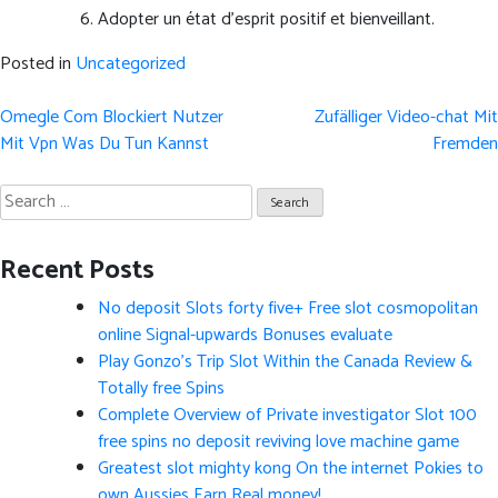
Adopter un état d'esprit positif et bienveillant.
Posted in
Uncategorized
Post
Omegle Com Blockiert Nutzer
Zufälliger Video-chat Mit
navigation
Mit Vpn Was Du Tun Kannst
Fremden
Search
for:
Recent Posts
No deposit Slots forty five+ Free slot cosmopolitan
online Signal-upwards Bonuses evaluate
Play Gonzo’s Trip Slot Within the Canada Review &
Totally free Spins
Complete Overview of Private investigator Slot 100
free spins no deposit reviving love machine game
Greatest slot mighty kong On the internet Pokies to
own Aussies Earn Real money!