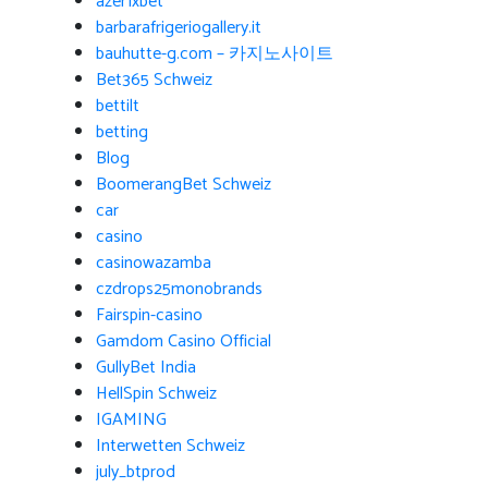
azer1xbet
barbarafrigeriogallery.it
bauhutte-g.com – 카지노사이트
Bet365 Schweiz
bettilt
betting
Blog
BoomerangBet Schweiz
car
casino
casinowazamba
czdrops25monobrands
Fairspin-casino
Gamdom Casino Official
GullyBet India
HellSpin Schweiz
IGAMING
Interwetten Schweiz
july_btprod