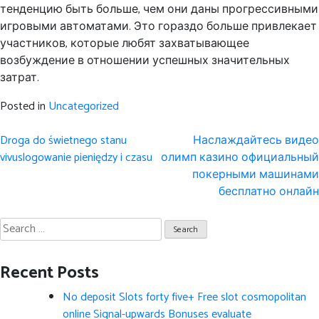
тенденцию быть больше, чем они даны прогрессивными
игровыми автоматами. Это гораздо больше привлекает
участников, которые любят захватывающее
возбуждение в отношении успешных значительных
затрат.
Posted in
Uncategorized
Post
Droga do świetnego stanu
Наслаждайтесь видео
navigation
vivuslogowanie pieniędzy i czasu
олимп казино официальный
покерными машинами
бесплатно онлайн
Search
for:
Recent Posts
No deposit Slots forty five+ Free slot cosmopolitan
online Signal-upwards Bonuses evaluate