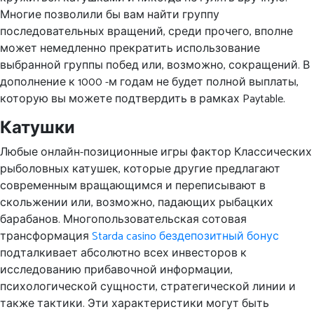
Многие позволили бы вам найти группу
последовательных вращений, среди прочего, вполне
может немедленно прекратить использование
выбранной группы побед или, возможно, сокращений. В
дополнение к 1000 -м годам не будет полной выплаты,
которую вы можете подтвердить в рамках Paytable.
Катушки
Любые онлайн-позиционные игры фактор Классических
рыболовных катушек, которые другие предлагают
современным вращающимся и переписывают в
скольжении или, возможно, падающих рыбацких
барабанов. Многопользовательская сотовая
трансформация
Starda casino бездепозитный бонус
подталкивает абсолютно всех инвесторов к
исследованию прибавочной информации,
психологической сущности, стратегической линии и
также тактики. Эти характеристики могут быть