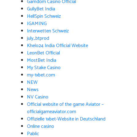
Gamdom Casino Official
GullyBet India
HellSpin Schweiz
IGAMING
Interwetten Schweiz
july_btprod
Khelo24 India Official Website
LeonBet Official
MostBet India
My Stake Casino
my-1xbet.com
NEW
News
NV Casino
Official website of the game Aviator –
officialgameaviator.com
Offizielle 1xbet-Website in Deutschland
Online casino
Pablic