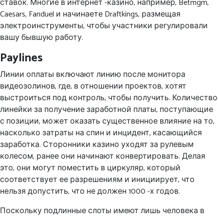
ставок. Многие в интернет -казино, например, Betmgm,
Caesars, Fanduel и начинаете Draftkings, размещая
электроинструменты, чтобы участники регулировали
вашу бывшую работу.
Paylines
Линии оплаты включают линию после монитора
видеозолинов, где, в отношении проектов, хотят
выстроиться под контроль, чтобы получить. Количество
линейки за получение заработной платы, поступающие
с позиции, может оказать существенное влияние на то,
насколько затраты на спин и инцидент, касающийся
заработка. Сторонники казино уходят за рулевым
колесом, ранее они начинают конвертировать. Делая
это, они могут поместить в циркуляр, который
соответствует ее разрешениям и инициирует, что
нельзя допустить, что не должен 1000 -х годов.
Поскольку подлинные слоты имеют лишь человека в