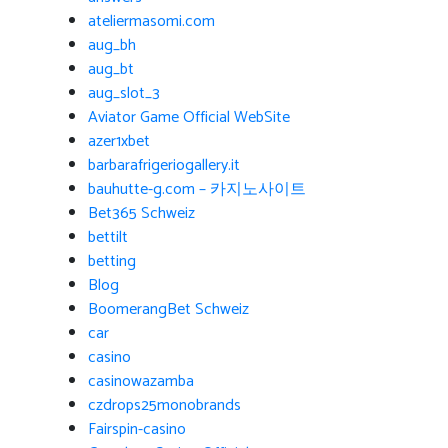
ateliermasomi.com
aug_bh
aug_bt
aug_slot_3
Aviator Game Official WebSite
azer1xbet
barbarafrigeriogallery.it
bauhutte-g.com – 카지노사이트
Bet365 Schweiz
bettilt
betting
Blog
BoomerangBet Schweiz
car
casino
casinowazamba
czdrops25monobrands
Fairspin-casino