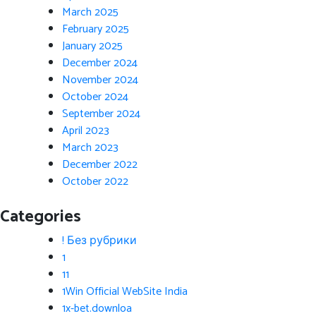
March 2025
February 2025
January 2025
December 2024
November 2024
October 2024
September 2024
April 2023
March 2023
December 2022
October 2022
Categories
! Без рубрики
1
11
1Win Official WebSite India
1x-bet.downloa