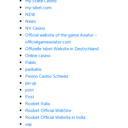
My Stake Casino
my-1xbet.com
NEW
News
NV Casino
Official website of the game Aviator –
officialgameaviator.com
Offizielle 1xbet-Website in Deutschland
Online casino
Pablic
paribahis
Pasino Casino Schweiz
pin up
porn
Post
Roobet Italia
Roobet Official WebSite
Roobet Official Website in India
sep