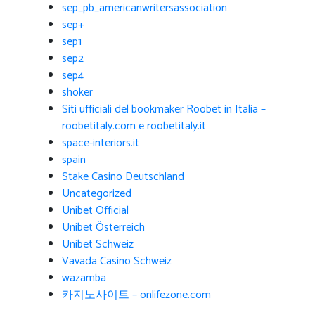
sep_pb_americanwritersassociation
sep+
sep1
sep2
sep4
shoker
Siti ufficiali del bookmaker Roobet in Italia –
roobetitaly.com e roobetitaly.it
space-interiors.it
spain
Stake Casino Deutschland
Uncategorized
Unibet Official
Unibet Österreich
Unibet Schweiz
Vavada Casino Schweiz
wazamba
카지노사이트 – onlifezone.com