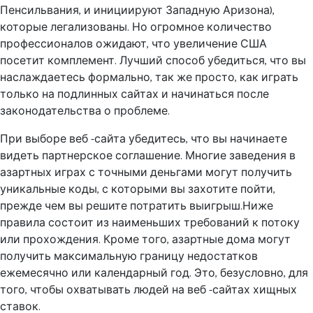
Пенсильвания, и инициируют Западную Аризона),
которые легализованы. Но огромное количество
профессионалов ожидают, что увеличение США
посетит комплемент. Лучший способ убедиться, что вы
наслаждаетесь формально, так же просто, как играть
только на подлинных сайтах и ​​начинаться после
законодательства о проблеме.
При выборе веб -сайта убедитесь, что вы начинаете
видеть партнерское соглашение. Многие заведения в
азартных играх с точными деньгами могут получить
уникальные коды, с которыми вы захотите пойти,
прежде чем вы решите потратить выигрыш.Ниже
правила состоит из наименьших требований к потоку
или прохождения. Кроме того, азартные дома могут
получить максимальную границу недостатков
ежемесячно или календарный год. Это, безусловно, для
того, чтобы охватывать людей на веб -сайтах хищных
ставок.