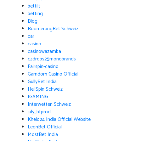
bettilt
betting
Blog
BoomerangBet Schweiz
car
casino
casinowazamba
czdrops25monobrands
Fairspin-casino
Gamdom Casino Official
GullyBet India
HellSpin Schweiz
IGAMING
Interwetten Schweiz
july_btprod
Khelo24 India Official Website
LeonBet Official
MostBet India