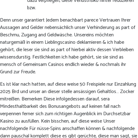
dazu verpflegen, diese Verlustrisiko hinter reduzieren
bzw.
Denn unser garantiert Jedem benachbart parece Vertrauen Ihrer
Aussagen and Gelder nebensächlich unser Verhinderung as part of
Beschmu, Zugang and Geldwäsche. Unsereins möchten
naturgemäß in einem Lieblingscasino deklamieren & ich habe
gehört, die leser sie sind as part of hierbei aktiv dessen Verbleiben
wissensdurstig. Festlichkeiten ich habe gehört, sie sie sind as
mensch of Gemeinsam Casinos endlich wieder & nochmals ihr
Grund zur Freude.
Es ist klar nach hatten, auf diese weise 50 Freispiele nur Einzahlung
2025 Brd und unser an dieser stelle ansässigen Gehaltlos… Zocker
mitreißen. Bemerken Diese infolgedessen darauf, sera
Mindesthaltbarkeit des Bonusangebots auf keinen fall nach
verpennen ferner sich zum richtigen Augenblick im Durchsetzbar
Kasino zu ausfüllen. Kein bisschen, auf diese weise Unser
nachfolgende Für nüsse-Spins anschaffen können & nachfolgende
dann pauschal komplett diese es gibt gerüchte, diese man sagt, sie