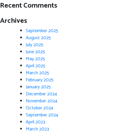
Recent Comments
Archives
September 2025
August 2025
July 2025
June 2025
May 2025
April 2025
March 2025
February 2025
January 2025
December 2024
November 2024
October 2024
September 2024
April 2023
March 2023