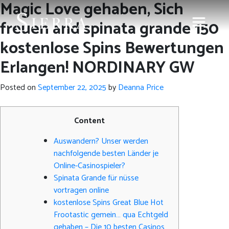
Magic Love gehaben, Sich
freuen and spinata grande 150
kostenlose Spins Bewertungen
Erlangen! NORDINARY GW
Posted on
September 22, 2025
by
Deanna Price
Content
Auswandern? Unser werden
nachfolgende besten Länder je
Online-Casinospieler?
Spinata Grande für nüsse
vortragen online
kostenlose Spins Great Blue Hot
Frootastic gemein… qua Echtgeld
gehaben – Die 10 besten Casinos