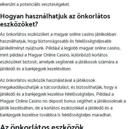
elkerülni a potenciális veszteségeket.
Hogyan használhatjuk az önkorlátos
eszközöket?
Az önkorlátos eszközöket a magyar online casino játékokban
használhatjuk, hogy biztonságosabb és felelősségteljesabb
játékélményt nyújtsunk. Például a legjobb magyar online casino,
mint például a Magyar Online Casino, különböző korlátos
eszközöket biztosít, amelyek segítenek a játékosok számára a
játékidő és a bankjegyek kezelésében.
Az önkorlátos eszközök használatával a játékosok
megakadályozhatják a túlcsordulást, és biztosíthatják, hogy a
játékidő és a bankjegyek kezelése felelősségteljes. Például a
Magyar Online Casino no deposit bonus segíthet a játékosoknak a
játék kezdésében, de a korlátos eszközökkel a játékidő és a
bankjegyek kezelése továbbra is felelősségteljes maradhat.
Az önkorlátos eszközök