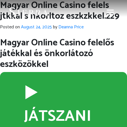
Magyar Online Casino felels
jtkkal s nkorltoz eszkzkkel.229
Posted on
August 24, 2025
by
Deanna Price
Magyar Online Casino felelős
játékkal és önkorlátozó
eszközökkel
▶️
JÁTSZANI