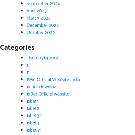
September 2024
April 2023
March 2023
December 2022
October 2022
Categories
! Без рубрики
1
11
1Win Official WebSite India
1x-bet.downloa
1xBet Official website
1xbet1
1xbet2
1xbet32
1xbet4
1xbet51