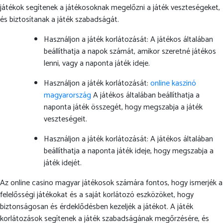
játékok segítenek a játékosoknak megelőzni a játék veszteségeket,
és biztosítanak a játék szabadságát.
Használjon a játék korlátozását: A játékos általában
beállíthatja a napok számát, amikor szeretné játékos
lenni, vagy a naponta játék ideje.
Használjon a játék korlátozását:
online kaszinó
magyarország
A játékos általában beállíthatja a
naponta játék összegét, hogy megszabja a játék
veszteségeit.
Használjon a játék korlátozását: A játékos általában
beállíthatja a naponta játék ideje, hogy megszabja a
játék idejét.
Az online casino magyar játékosok számára fontos, hogy ismerjék a
felelősségi játékokat és a saját korlátozó eszközöket, hogy
biztonságosan és érdeklődésben kezeljék a játékot. A játék
korlátozások segítenek a játék szabadságának megőrzésére, és