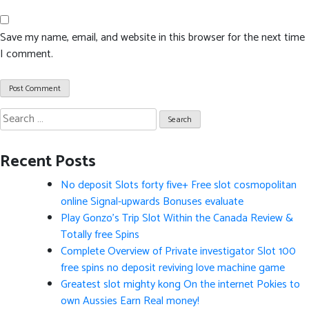
Save my name, email, and website in this browser for the next time
I comment.
Search
for:
Recent Posts
No deposit Slots forty five+ Free slot cosmopolitan
online Signal-upwards Bonuses evaluate
Play Gonzo’s Trip Slot Within the Canada Review &
Totally free Spins
Complete Overview of Private investigator Slot 100
free spins no deposit reviving love machine game
Greatest slot mighty kong On the internet Pokies to
own Aussies Earn Real money!