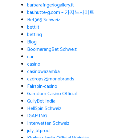
barbarafrigeriogallery.it
bauhutte-g.com – 카지노사이트
Bet365 Schweiz
bettilt
betting
Blog
BoomerangBet Schweiz
car
casino
casinowazamba
czdrops25monobrands
Fairspin-casino
Gamdom Casino Official
GullyBet India
HellSpin Schweiz
IGAMING
Interwetten Schweiz
july_btprod