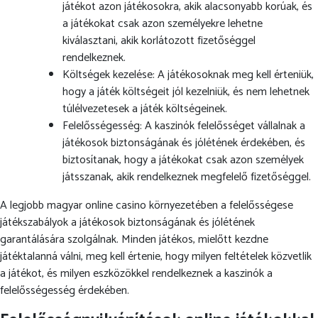
játékot azon játékosokra, akik alacsonyabb korúak, és
a játékokat csak azon személyekre lehetne
kiválasztani, akik korlátozott fizetőséggel
rendelkeznek.
Költségek kezelése: A játékosoknak meg kell érteniük,
hogy a játék költségeit jól kezelniük, és nem lehetnek
túlélvezetesek a játék költségeinek.
Felelősségesség: A kaszinók felelősséget vállalnak a
játékosok biztonságának és jólétének érdekében, és
biztosítanak, hogy a játékokat csak azon személyek
játsszanak, akik rendelkeznek megfelelő fizetőséggel.
A legjobb magyar online casino környezetében a felelősségese
játékszabályok a játékosok biztonságának és jólétének
garantálására szolgálnak. Minden játékos, mielőtt kezdne
játéktalanná válni, meg kell értenie, hogy milyen feltételek közvetlik
a játékot, és milyen eszközökkel rendelkeznek a kaszinók a
felelősségesség érdekében.