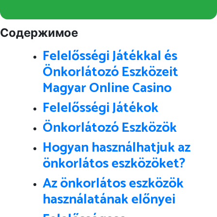
Содержимое
Felelősségi Játékkal és
Önkorlátozó Eszközeit
Magyar Online Casino
Felelősségi Játékok
Önkorlátozó Eszközök
Hogyan használhatjuk az
önkorlátos eszközöket?
Az önkorlátos eszközök
használatának előnyei