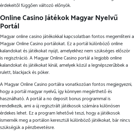
érdekeitől függően változó előnyök.
Online Casino Játékok Magyar Nyelvű
Portál
Magyar online casino játékokkal kapcsolatban fontos megemlíteni a
Magyar Online Casino portálokat. Ez a portál különböző online
kalandokat és játékokat nyújt, amelyekhez nem szükséges először
is regisztráció. A Magyar Online Casino portál a legjobb online
kalandokat és játékokat kínál, amelyek közül a legnépszerűbbek a
rulett, blackjack és póker.
A Magyar Online Casino portálra vonatkozóan fontos megjegyezni,
hogy a portál magyar nyelvű, így könnyen megérthető és
használható. A portál a no deposit bonus programmal is
rendelkezik, ami a új regisztrált játékosok számára különösen
érdekes lehet. Ez a program lehetővé teszi, hogy a játékosok
ismernék meg a portálon keresztüli különböző játékokat, bár nincs
szükségük a pénzbevetésre.