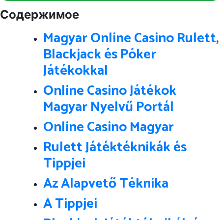
Содержимое
Magyar Online Casino Rulett,
Blackjack és Póker
Játékokkal
Online Casino Játékok
Magyar Nyelvű Portál
Online Casino Magyar
Rulett Játéktéknikák és
Tippjei
Az Alapvető Téknika
A Tippjei