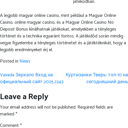
játékodban.
A legjobb magyar online casino, mint például a Magyar Online
Casino, online magyar casino, és a Magyar Online Casino No
Deposit Bonus kínálhatnak játékokat, amelyekben a tényleges
történet és a technika egyaránt fontos. A játékidőd során mindig
vegye figyelembe a tényleges történetet és a játéktéknikát, hogy a
legjobb eredményeket érj el.
Posted in
News
Post
Vavada Зеркало Вход на
Куртизанки Тверь: топ-10 на
navigation
официальный сайт 2025.2243
сегодняшний день
Leave a Reply
Your email address will not be published.
Required fields are
marked
*
Comment
*