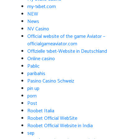
my-1xbet.com
NEW
News
NV Casino
Official website of the game Aviator –
officialgameaviator.com
Offizielle 1xbet-Website in Deutschland
Online casino
Pablic
paribahis
Pasino Casino Schweiz
pin up
porn
Post
Roobet Italia
Roobet Official WebSite
Roobet Official Website in India
sep