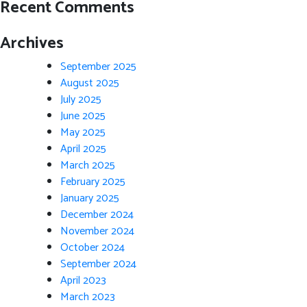
Recent Comments
Archives
September 2025
August 2025
July 2025
June 2025
May 2025
April 2025
March 2025
February 2025
January 2025
December 2024
November 2024
October 2024
September 2024
April 2023
March 2023