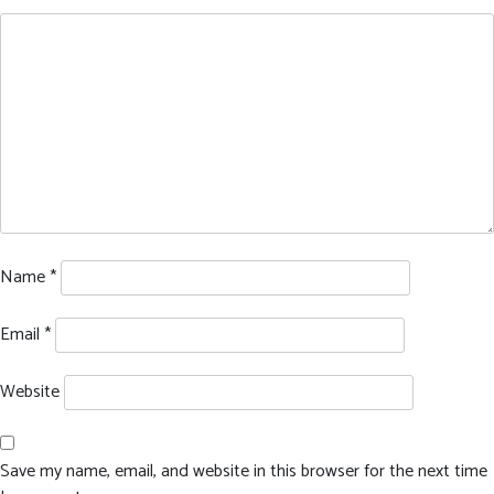
Name
*
Email
*
Website
Save my name, email, and website in this browser for the next time