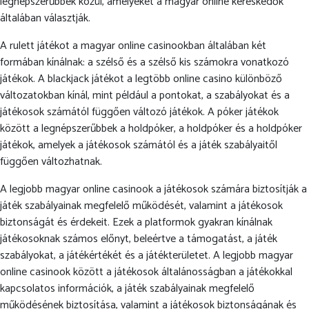
legnépszerűbbek közül, amelyeket a magyar online kereskedők
általában választják.
A rulett játékot a magyar online casinookban általában két
formában kínálnak: a szélső és a szélső kis számokra vonatkozó
játékok. A blackjack játékot a legtöbb online casino különböző
változatokban kínál, mint például a pontokat, a szabályokat és a
játékosok számától függően változó játékok. A póker játékok
között a legnépszerűbbek a holdpóker, a holdpóker és a holdpóker
játékok, amelyek a játékosok számától és a játék szabályaitől
függően változhatnak.
A legjobb magyar online casinook a játékosok számára biztosítják a
játék szabályainak megfelelő működését, valamint a játékosok
biztonságát és érdekeit. Ezek a platformok gyakran kínálnak
játékosoknak számos előnyt, beleértve a támogatást, a játék
szabályokat, a játékértékét és a játékterületet. A legjobb magyar
online casinook között a játékosok általánosságban a játékokkal
kapcsolatos információk, a játék szabályainak megfelelő
működésének biztosítása, valamint a játékosok biztonságának és