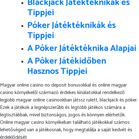
Blackjack Játéktéknikák és
Tippjei
Póker Játéktéknikák és
Tippjei
A Póker Játéktéknika Alapjai
A Póker Játékidőben
Hasznos Tippjei
Magyar online casino no deposit bonusokkal és online magyar
casino környékelől származó érdekes kínálatokkal rendelkező
legjobb magyar online casinookban játssz rulett, blackjack és póker.
Ezek a játékok a legnépszerűbb és legtöbb játékos számára a
legtisztábbak, mivel biztonságos, jogos és könnyen elérhetők.
Online magyar casino környékeban található játékokkal számos
lehetőséged van a játékosnak, hogy megtalálja a saját kedvét és
érdeklődését.