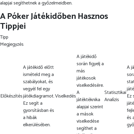
alapjai segíthetnek a győzelmeidben.
A Póker Játékidőben Hasznos
Tippjei
Tipp
Megjegyzés
A játékidő
során figyelj a
A játékidő előtt
A j
más
ismételd meg a
sor
játékosok
szabályokat, és
sta
viselkedésére.
vegyél fel egy
ját
A
Statisztikai
Előkészítés
játékdiagramot.
Viselkedés
Ez 
játéktéknika
Analízis
Ez segít a
ját
alapjai szerint
gyorsításban és
fej
a mások
a hibák
és 
viselkedése
elkerülésében.
győ
segíthet a