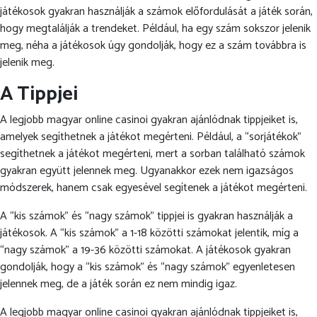
játékosok gyakran használják a számok előfordulását a játék során,
hogy megtalálják a trendeket. Például, ha egy szám sokszor jelenik
meg, néha a játékosok úgy gondolják, hogy ez a szám továbbra is
jelenik meg.
A Tippjei
A legjobb magyar online casinoi gyakran ajánlódnak tippjeiket is,
amelyek segíthetnek a játékot megérteni. Például, a “sorjátékok”
segíthetnek a játékot megérteni, mert a sorban található számok
gyakran együtt jelennek meg. Ugyanakkor ezek nem igazságos
módszerek, hanem csak egyesével segítenek a játékot megérteni.
A “kis számok” és “nagy számok” tippjei is gyakran használják a
játékosok. A “kis számok” a 1-18 közötti számokat jelentik, míg a
“nagy számok” a 19-36 közötti számokat. A játékosok gyakran
gondolják, hogy a “kis számok” és “nagy számok” egyenletesen
jelennek meg, de a játék során ez nem mindig igaz.
A legjobb magyar online casinoi gyakran ajánlódnak tippjeiket is,