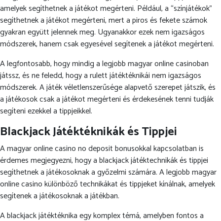
amelyek segíthetnek a játékot megérteni. Például, a “színjátékok”
segíthetnek a játékot megérteni, mert a piros és fekete számok
gyakran együtt jelennek meg. Ugyanakkor ezek nem igazságos
módszerek, hanem csak egyesével segítenek a játékot megérteni.
A legfontosabb, hogy mindig a legjobb magyar online casinoban
játssz, és ne feledd, hogy a rulett játéktéknikái nem igazságos
módszerek. A játék véletlenszerűsége alapvető szerepet játszik, és
a játékosok csak a játékot megérteni és érdekesének tenni tudják
segíteni ezekkel a tippjeikkel.
Blackjack Játéktéknikák és Tippjei
A magyar online casino no deposit bonusokkal kapcsolatban is
érdemes megjegyezni, hogy a blackjack játéktechnikák és tippjei
segíthetnek a játékosoknak a győzelmi számára. A legjobb magyar
online casino különböző technikákat és tippjeket kínálnak, amelyek
segítenek a játékosoknak a játékban.
A blackjack játéktéknika egy komplex témá, amelyben fontos a