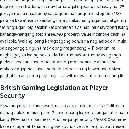
bagong rehistradong user ay tumatagal ng isang mahusay na 125
porsyento na nababagay sa dagdag na hanggang step one,250
para sa bawat isa sa kanilang mga pinakaunang lugar sa paligid ng
tatlong lugar, ibig sabihin katotohanan ay sinabi na mayroong isang
kahanga-hangang step three,750 property value incentive cash na
available. Walang ibang karagdagang bonus na nag-aalok din mula
sa pagbanggit, ngunit mayroong magandang VIP system na
nagbibigay sa iyo ng posibilidad na tumaas-at tumuklas ng mga
perks at maaari kang magkaroon ng mga bonus. Maaari kang
makatanggap ng isang linggo at tataas ka ng buwanang dolyar,
pagbutihin ang mga paghihigpit sa withdrawal at marami pang iba.
British Gaming Legislation at Player
Security
Kaya ang mga deluxe resort na ito ang pinakamalaki sa California,
na nag-aalok ng higit pang 7,isang daang libong daungan at maaari
kang 150+ na laro sa mesa. Ang bagung-bagong 290,000-square-
base na lugar at tahanan ng live sounds venue, ilang pub at maaari