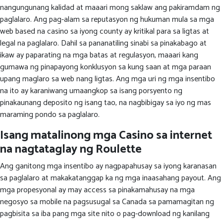
nangungunang kalidad at maaari mong saklaw ang pakiramdam ng
paglalaro. Ang pag-alam sa reputasyon ng hukuman mula sa mga
web based na casino sa iyong county ay kritikal para sa ligtas at
legal na paglalaro. Dahil sa pananatiling sinabi sa pinakabago at
ikaw ay paparating na mga batas at regulasyon, maaari kang
gumawa ng pinapayong konklusyon sa kung saan at mga paraan
upang maglaro sa web nang ligtas. Ang mga uri ng mga insentibo
na ito ay karaniwang umaangkop sa isang porsyento ng
pinakaunang deposito ng isang tao, na nagbibigay sa iyo ng mas
maraming pondo sa paglalaro.
Isang matalinong mga Casino sa internet
na nagtataglay ng Roulette
Ang ganitong mga insentibo ay nagpapahusay sa iyong karanasan
sa paglalaro at makakatanggap ka ng mga inaasahang payout. Ang
mga propesyonal ay may access sa pinakamahusay na mga
negosyo sa mobile na pagsusugal sa Canada sa pamamagitan ng
pagbisita sa iba pang mga site nito o pag-download ng kanilang