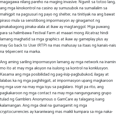
magagawa nilang pareho na maging invasive. Ngunit sa totoo lang,
ang mga kinokontrol na casino ay sumusubok na sumailalim sa
mahigpit na pagsusuri ng payo ng shelter, na tinitiyak na ang bawat
piraso mula sa sensitibong impormasyon ay ginagamot ng
pinakabagong pinaka-alala at ikaw ay magtanggol. Mga puwang
para sa halimbawa Festival Farm at maaari mong Alcatraz hindi
lamang maghatid sa mga graphics at ikaw ay gameplay plus ay
may Go back to User (RTP) na mas mahusay sa itaas ng kanais-nais
na 96percent na marka.
Ang aming sariling impormasyon lamang ay mga network na inamin
mo ito at may mga aksyon na isulong sa kontrol na konklusyon.
Kasama ang mga posibilidad ng pag-iisip-pagbubukod, ilagay at
lalabas ka ng mga paghihigpit, at impormasyon upang magkaroon
ng mga user na may mga isyu sa paglalaro. Higit pa rito, ang
pagkakaroon ng mga contact na may mga nangungunang grupo
tulad ng Gamblers Anonymous o GamCare ay talagang isang
kalamangan. Ang mga deal na gumagamit ng mga
cryptocurrencies ay karaniwang mas maikli kumpara sa mga naka-