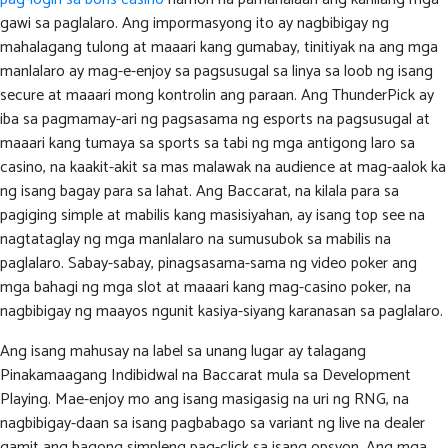
gawi sa paglalaro. Ang impormasyong ito ay nagbibigay ng
mahalagang tulong at maaari kang gumabay, tinitiyak na ang mga
manlalaro ay mag-e-enjoy sa pagsusugal sa linya sa loob ng isang
secure at maaari mong kontrolin ang paraan. Ang ThunderPick ay
iba sa pagmamay-ari ng pagsasama ng esports na pagsusugal at
maaari kang tumaya sa sports sa tabi ng mga antigong laro sa
casino, na kaakit-akit sa mas malawak na audience at mag-aalok ka
ng isang bagay para sa lahat. Ang Baccarat, na kilala para sa
pagiging simple at mabilis kang masisiyahan, ay isang top see na
nagtataglay ng mga manlalaro na sumusubok sa mabilis na
paglalaro. Sabay-sabay, pinagsasama-sama ng video poker ang
mga bahagi ng mga slot at maaari kang mag-casino poker, na
nagbibigay ng maayos ngunit kasiya-siyang karanasan sa paglalaro.
Ang isang mahusay na label sa unang lugar ay talagang
Pinakamaagang Indibidwal na Baccarat mula sa Development
Playing. Mae-enjoy mo ang isang masigasig na uri ng RNG, na
nagbibigay-daan sa isang pagbabago sa variant ng live na dealer
gamit ang bagong simpleng pag-click sa isang opsyon. Ang mga