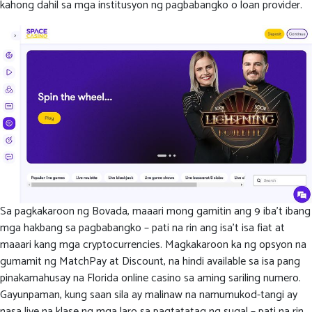
kahong dahil sa mga institusyon ng pagbabangko o loan provider.
Sa pagkakaroon ng Bovada, maaari mong gamitin ang 9 iba't ibang
mga hakbang sa pagbabangko – pati na rin ang isa't isa fiat at
maaari kang mga cryptocurrencies. Magkakaroon ka ng opsyon na
gumamit ng MatchPay at Discount, na hindi available sa isa pang
pinakamahusay na Florida online casino sa aming sariling numero.
Gayunpaman, kung saan sila ay malinaw na namumukod-tangi ay
nasa live na klase ng mga laro sa pagtatatag ng sugal – pati na rin