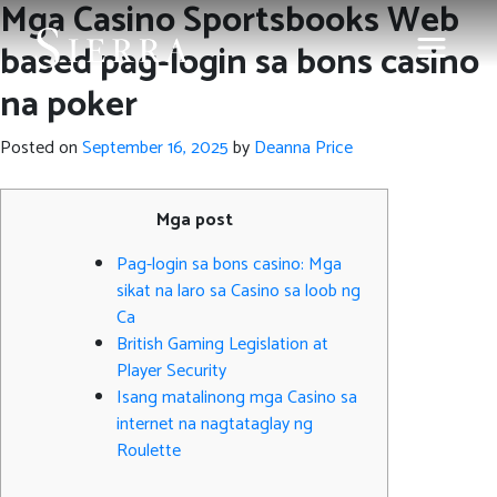
Mga Casino Sportsbooks Web
based pag-login sa bons casino
na poker
Posted on
September 16, 2025
by
Deanna Price
Mga post
Pag-login sa bons casino: Mga
sikat na laro sa Casino sa loob ng
Ca
British Gaming Legislation at
Player Security
Isang matalinong mga Casino sa
internet na nagtataglay ng
Roulette