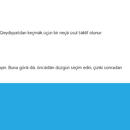
eydiyyatdan keçmək üçün bir neçə üsul təklif olunur:
mayın. Buna görə də, öncədən düzgün seçim edin, çünki sonradan