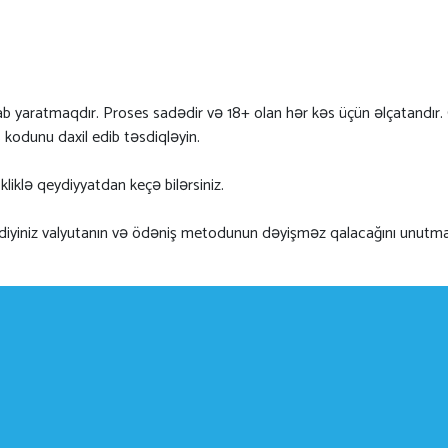
yaratmaqdır. Proses sadədir və 18+ olan hər kəs üçün əlçatandır. Q
 kodunu daxil edib təsdiqləyin.
kliklə qeydiyyatdan keçə bilərsiniz.
seçdiyiniz valyutanın və ödəniş metodunun dəyişməz qalacağını unut