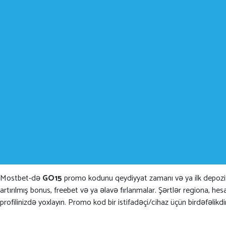
Mostbet-də
GO15
promo kodunu qeydiyyat zamanı və ya ilk depozitd
artırılmış bonus, freebet və ya əlavə fırlanmalar. Şərtlər regiona, h
profilinizdə yoxlayın. Promo kod bir istifadəçi/cihaz üçün birdəfəlik