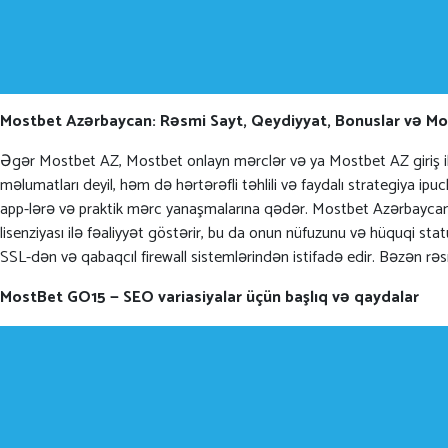
Mostbet Azərbaycan: Rəsmi Sayt, Qeydiyyat, Bonuslar və Mo
Əgər Mostbet AZ, Mostbet onlayn mərclər və ya Mostbet AZ giriş ilə b
məlumatları deyil, həm də hərtərəfli təhlili və faydalı strategiya ip
app-lərə və praktik mərc yanaşmalarına qədər. Mostbet Azərbaycan, 
lisenziyası ilə fəaliyyət göstərir, bu da onun nüfuzunu və hüquqi st
SSL-dən və qabaqcıl firewall sistemlərindən istifadə edir. Bəzən rəsmi 
MostBet GO15 — SEO variasiyalar üçün başlıq və qaydalar