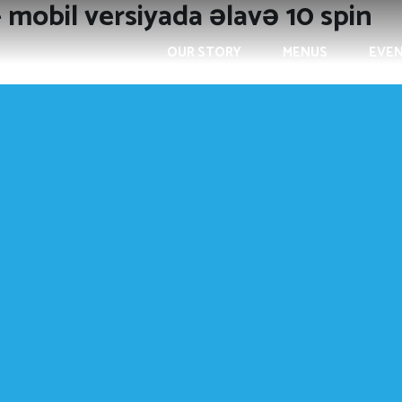
 mobil versiyada əlavə 10 spin
OUR STORY
MENUS
EVE