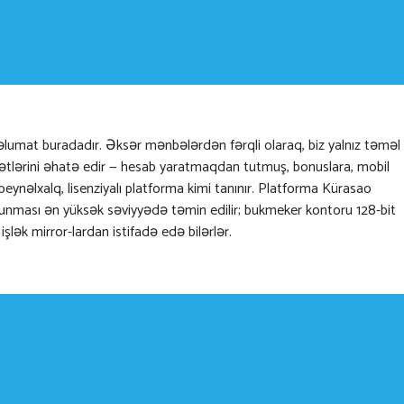
məlumat buradadır. Əksər mənbələrdən fərqli olaraq, biz yalnız təməl
qamətlərini əhatə edir — hesab yaratmaqdan tutmuş, bonuslara, mobil
nəlxalq, lisenziyalı platforma kimi tanınır. Platforma Kürasao
qorunması ən yüksək səviyyədə təmin edilir; bukmeker kontoru 128-bit
işlək mirror-lardan istifadə edə bilərlər.