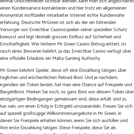
einmal Unsicherheiten sichtbar werden, kann man sich angeschaltet
einen Kundenservice kontaktieren und hier trotz ein allgemeinen
Anonymität inoffizieller mitarbeiter Internet echte Kundennähe
erfahrung. Deutsche MrGreen ist sich als der ein führenden
Versorger von Erreichbar Casinosspielen seiner speziellen Schutz
bewusst und legt deshalb grossen Einfluss auf Sicherheit und
Ernsthaftigkeit. Wer hinterm Mr Green Casino Betrug wittert, ist
rasch eines Besseren belehrt, ja das Erreichbar Casino verfügt über
eine offizielle Erlaubnis ein Malta Gaming Authority.
Mr Green belohnt Spieler, diese oft eine Einzahlung tätigen, über
täglichen und wöchentlichen Reload-Boni. Und je nachdem,
irgendwo ein Token landet, hat man eine Chance auf Freispiele und
Bargeldboni. Merken Sie noch, so ganz Boni von diesem Token über
einzigartigen Bedingungen gemeinsam sind, diese erfüllt sind zu
tun sein, um einen Erfolg in Echtgeld umzuwandeln. Freuen Sie sich
auf speziell großzügige Willkommensangebote in Mr Green, in
denen Sie Freispiele erhalten können, wenn Sie sich ausfüllen und
Ihre erste Einzahlung tätigen. Diese Freispiele, diese Sie als