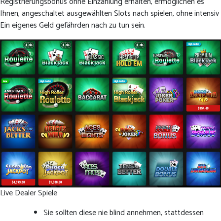
Registrierungsbonus ohne Einzahlung erhalten, ermöglichen es
Ihnen, angeschaltet ausgewählten Slots nach spielen, ohne intensiv
Ein eigenes Geld gefährden nach zu tun sein.
Live Dealer Spiele
Sie sollten diese nie blind annehmen, stattdessen