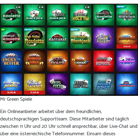
Mr Green Spiele
Ein Onlineanbieter arbeitet über dem freundlichen,
deutschsprachigen Supportteam. Diese Mitarbeiter sind täglich
zwischen 11 Uhr und 20 Uhr schnell ansprechbar, über Live-Chat und
über eine österreichische Telefonnummer. Einsam dieses