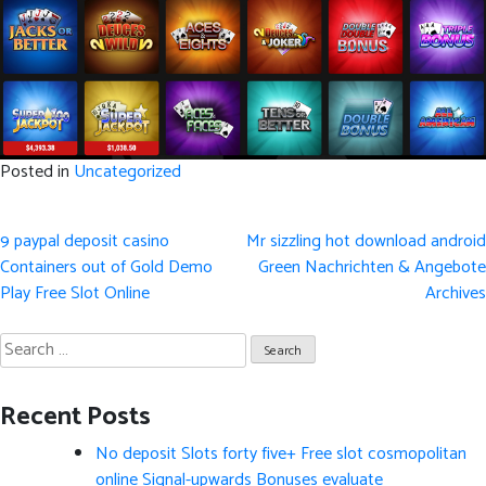
Posted in
Uncategorized
Post
9 paypal deposit casino
Mr sizzling hot download android
navigation
Containers out of Gold Demo
Green Nachrichten & Angebote
Play Free Slot Online
Archives
Search
for:
Recent Posts
No deposit Slots forty five+ Free slot cosmopolitan
online Signal-upwards Bonuses evaluate