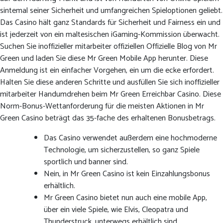
sintemal seiner Sicherheit und umfangreichen Spieloptionen geliebt.
Das Casino hält ganz Standards für Sicherheit und Fairness ein und
ist jederzeit von ein maltesischen iGaming-Kommission überwacht.
Suchen Sie inoffizieller mitarbeiter offiziellen Offizielle Blog von Mr
Green und laden Sie diese Mr Green Mobile App herunter. Diese
Anmeldung ist ein einfacher Vorgehen, ein um die ecke erfordert.
Halten Sie diese anderen Schritte und ausfüllen Sie sich inoffizieller
mitarbeiter Handumdrehen beim Mr Green Erreichbar Casino. Diese
Norm-Bonus-Wettanforderung für die meisten Aktionen in Mr
Green Casino beträgt das 35-fache des erhaltenen Bonusbetrags.
Das Casino verwendet außerdem eine hochmoderne
Technologie, um sicherzustellen, so ganz Spiele
sportlich und banner sind.
Nein, in Mr Green Casino ist kein Einzahlungsbonus
erhältlich.
Mr Green Casino bietet nun auch eine mobile App,
über ein viele Spiele, wie Elvis, Cleopatra und
Thunderstruck, unterwegs erhältlich sind.