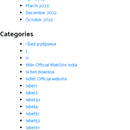
March 2023
December 2022
October 2022
Categories
! Без рубрики
1
11
1Win Official WebSite India
1x-bet.downloa
1xBet Official website
1xbet1
1xbet2
1xbet32
1xbet4
1xbet51
1xbet52
1xbet61