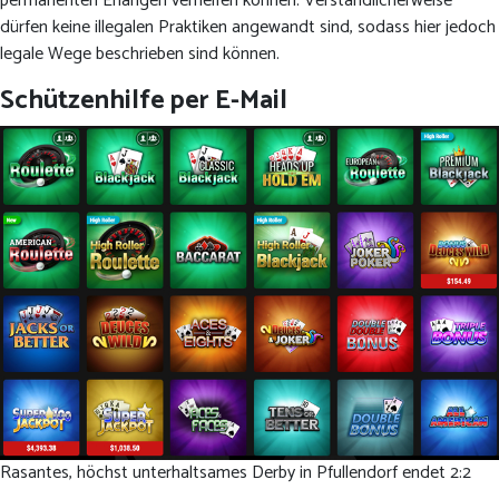
permanenten Erlangen verhelfen können. Verständlicherweise
dürfen keine illegalen Praktiken angewandt sind, sodass hier jedoch
legale Wege beschrieben sind können.
Schützenhilfe per E-Mail
Rasantes, höchst unterhaltsames Derby in Pfullendorf endet 2:2