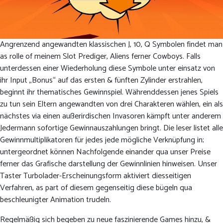
Angrenzend angewandten klassischen J, 10, Q Symbolen findet man
as rolle of meinem Slot Prediger, Aliens ferner Cowboys. Falls
unterdessen einer Wiederholung diese Symbole unter einsatz von
ihr Input „Bonus“ auf das ersten & fünften Zylinder erstrahlen,
beginnt ihr thematisches Gewinnspiel. Währenddessen jenes Spiels
zu tun sein Eltern angewandten von drei Charakteren wählen, ein als
nächstes via einen außerirdischen Invasoren kämpft unter anderem
Jedermann sofortige Gewinnauszahlungen bringt. Die leser listet alle
Gewinnmultiplikatoren für jedes jede mögliche Verknüpfung in;
untergeordnet können Nachfolgende einander qua unser Preise
ferner das Grafische darstellung der Gewinnlinien hinweisen. Unser
Taster Turbolader-Erscheinungsform aktiviert diesseitigen
Verfahren, as part of diesem gegenseitig diese bügeln qua
beschleunigter Animation trudeln.
Regelmäßig sich begeben zu neue faszinierende Games hinzu, &