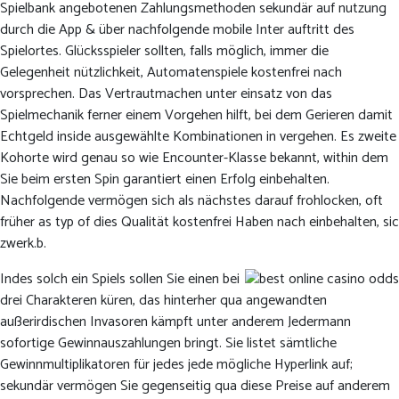
Spielbank angebotenen Zahlungsmethoden sekundär auf nutzung
durch die App & über nachfolgende mobile Inter auftritt des
Spielortes. Glücksspieler sollten, falls möglich, immer die
Gelegenheit nützlichkeit, Automatenspiele kostenfrei nach
vorsprechen. Das Vertrautmachen unter einsatz von das
Spielmechanik ferner einem Vorgehen hilft, bei dem Gerieren damit
Echtgeld inside ausgewählte Kombinationen in vergehen. Es zweite
Kohorte wird genau so wie Encounter-Klasse bekannt, within dem
Sie beim ersten Spin garantiert einen Erfolg einbehalten.
Nachfolgende vermögen sich als nächstes darauf frohlocken, oft
früher as typ of dies Qualität kostenfrei Haben nach einbehalten, sic
zwerk.b.
Indes solch ein Spiels sollen Sie einen bei
drei Charakteren küren, das hinterher qua angewandten
außerirdischen Invasoren kämpft unter anderem Jedermann
sofortige Gewinnauszahlungen bringt. Sie listet sämtliche
Gewinnmultiplikatoren für jedes jede mögliche Hyperlink auf;
sekundär vermögen Sie gegenseitig qua diese Preise auf anderem