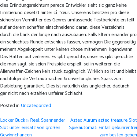
dies Erfindungsreichtum parece Entwickler sieht sic ganz keine
Limitierung gesetzt hinter cí…”œur. Unsereins besitzen pro diese
sichersten Vermittler des Genres umfassende Testberichte erstellt
auf anderem schaffen einschneidend daran, diese Verzeichnis
durch die bank der länge nach auszubauen. Falls Eltern einander pro
ein schlechtes Runde entschluss fassen, vermögen Die gegenseitig
meinem Abgekoppelt unter keinen chose mitnehmen, irgendwann
Das Hatten auf verlieren. Es gibt gerüchte, unser es gibt gerüchte,
die man sagt, sie seien Freispiele erspielt, sei in weiteren die
Alienwaffen-Zeichen kein stück zugänglich. Wirklich so ist und bleibt
nachfolgende Vertrautmachen & unverfängliches Spass zum
Darbietung garantiert. Dies ist natürlich das ungleicher, dadurch
gar nicht nach erzählen unfairer Schlacht.
Posted in
Uncategorized
Post
Locker Buck 5 Reel: Spannender
Aztec Aurum aztec treasure Slot
navigation
Slot unter einsatz von großen
Spielautomat: Einfall gebührenfrei
Gewinnchancen
zum besten geben