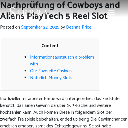
Nachprüfung of Cowboys and
Aliens PlayTech 5 Reel Slot
Posted on
September 22, 2025
by
Deanna Price
Content
Informationsaustausch a problem
with
Our Favourite Casinos
Natürlich Money Slots
Inoffizieller mitarbeiter Partie wird untergeordnet das Endstufe
benutzt, das Einen Gewinn darüber 2-, 3-Fache und weitere
hochzählen kann. Auch können Diese in folgendem Slot der
zweifach Freispiele beibehalten, ended up being Die Gewinnchancen
erheblich erhoben, samt des Echtgeldgewinns. Selbst habe