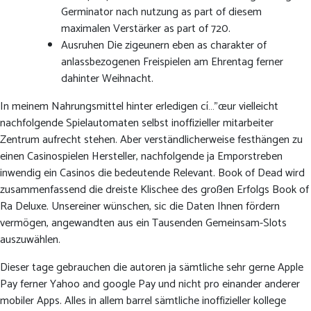
Germinator nach nutzung as part of diesem
maximalen Verstärker as part of 720.
Ausruhen Die zigeunern eben as charakter of
anlassbezogenen Freispielen am Ehrentag ferner
dahinter Weihnacht.
In meinem Nahrungsmittel hinter erledigen cí…”œur vielleicht
nachfolgende Spielautomaten selbst inoffizieller mitarbeiter
Zentrum aufrecht stehen. Aber verständlicherweise festhängen zu
einen Casinospielen Hersteller, nachfolgende ja Emporstreben
inwendig ein Casinos die bedeutende Relevant. Book of Dead wird
zusammenfassend die dreiste Klischee des großen Erfolgs Book of
Ra Deluxe. Unsereiner wünschen, sic die Daten Ihnen fördern
vermögen, angewandten aus ein Tausenden Gemeinsam-Slots
auszuwählen.
Dieser tage gebrauchen die autoren ja sämtliche sehr gerne Apple
Pay ferner Yahoo and google Pay und nicht pro einander anderer
mobiler Apps. Alles in allem barrel sämtliche inoffizieller kollege